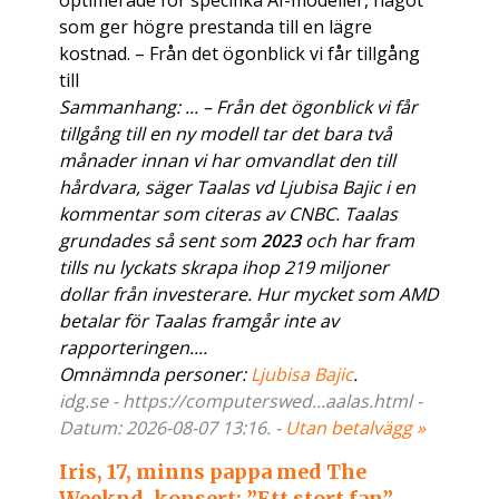
optimerade för specifika AI-modeller, något
som ger högre prestanda till en lägre
kostnad. – Från det ögonblick vi får tillgång
till
Sammanhang: ... – Från det ögonblick vi får
tillgång till en ny modell tar det bara två
månader innan vi har omvandlat den till
hårdvara, säger Taalas vd Ljubisa Bajic i en
kommentar som citeras av CNBC. Taalas
grundades så sent som
2023
och har fram
tills nu lyckats skrapa ihop 219 miljoner
dollar från investerare. Hur mycket som AMD
betalar för Taalas framgår inte av
rapporteringen....
Omnämnda personer:
Ljubisa Bajic
.
idg.se - https://computerswed...aalas.html -
Datum: 2026-08-07 13:16. -
Utan betalvägg »
Iris, 17, minns pappa med The
Weeknd-konsert: ”Ett stort fan”