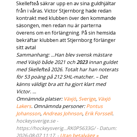
Skellefteå säkrar upp en av sina guldhjältar
från i våras. Victor Stjernborg hade redan
kontrakt med klubben över den kommande
säsongen, men redan nu är parterna
överens om en förlängning. På sin hemsida
bekräftar klubben att Stjernborg förlänger
sitt avtal
Sammanhang: ...Han blev svensk mästare
med Växjö både 2021 och
2023
innan guldet
med Skellefteå 2026. Totalt har han noterats
för 53 poäng på 212 SHL-matcher. – Det
känns väldigt bra att ha gjort klart med
Victor. ...
Omnämnda platser:
Växjö
,
Sverige
,
Växjö
Lakers
. Omnämnda personer:
Pontus
Johansson
,
Andreas Johnson
,
Erik Forssell
.
hockeysverige.se -
https://hockeysverig...RK0P5633G/ - Datum:
2026-08-07 11:17. -
Utan betalvägg »