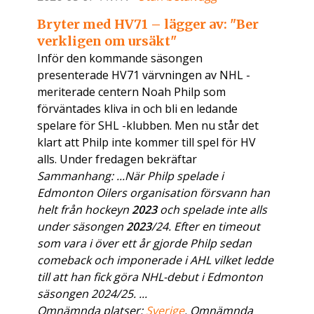
Bryter med HV71 – lägger av: "Ber
verkligen om ursäkt"
Inför den kommande säsongen
presenterade HV71 värvningen av NHL -
meriterade centern Noah Philp som
förväntades kliva in och bli en ledande
spelare för SHL -klubben. Men nu står det
klart att Philp inte kommer till spel för HV
alls. Under fredagen bekräftar
Sammanhang: ...När Philp spelade i
Edmonton Oilers organisation försvann han
helt från hockeyn
2023
och spelade inte alls
under säsongen
2023
/24. Efter en timeout
som vara i över ett år gjorde Philp sedan
comeback och imponerade i AHL vilket ledde
till att han fick göra NHL-debut i Edmonton
säsongen 2024/25. ...
Omnämnda platser:
Sverige
. Omnämnda