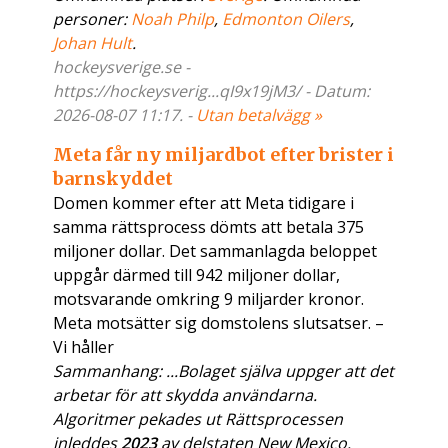
personer:
Noah Philp
,
Edmonton Oilers
,
Johan Hult
.
hockeysverige.se -
https://hockeysverig...qI9x19jM3/ - Datum:
2026-08-07 11:17. -
Utan betalvägg »
Meta får ny miljardbot efter brister i
barnskyddet
Domen kommer efter att Meta tidigare i
samma rättsprocess dömts att betala 375
miljoner dollar. Det sammanlagda beloppet
uppgår därmed till 942 miljoner dollar,
motsvarande omkring 9 miljarder kronor.
Meta motsätter sig domstolens slutsatser. –
Vi håller
Sammanhang: ...Bolaget själva uppger att det
arbetar för att skydda användarna.
Algoritmer pekades ut Rättsprocessen
inleddes
2023
av delstaten New Mexico.