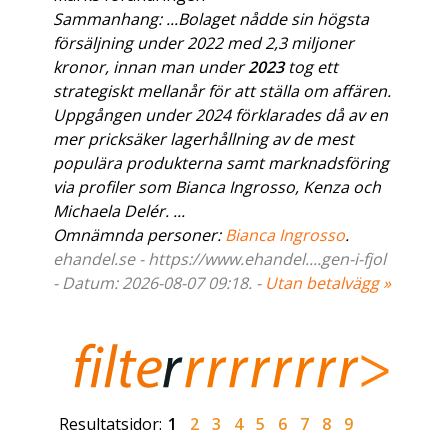
Sammanhang: ...Bolaget nådde sin högsta
försäljning under 2022 med 2,3 miljoner
kronor, innan man under
2023
tog ett
strategiskt mellanår för att ställa om affären.
Uppgången under 2024 förklarades då av en
mer pricksäker lagerhållning av de mest
populära produkterna samt marknadsföring
via profiler som Bianca Ingrosso, Kenza och
Michaela Delér. ...
Omnämnda personer:
Bianca Ingrosso
.
ehandel.se - https://www.ehandel....gen-i-fjol
- Datum: 2026-08-07 09:18. -
Utan betalvägg »
Resultatsidor:
1
2
3
4
5
6
7
8
9