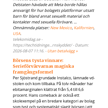
Delstaten hävdade att Meta borde hållas
ansvarigt för hur bolagets plattformar utsatt
barn för bland annat sexuellt material och
kontakter med sexuella förövare. ...
Omnämnda platser:
New Mexico
,
Kalifornien
,
USA
.
telekomidag.se -
https://techtidninge...rnskyddet/ - Datum:
2026-08-07 11:16. -
Utan betalvägg »
Börsens tysta vinnare:
Serieförvärvarnas magiska
framgångsformel
Per Sjöstrand grundade Instalco, lämnade vd-
stolen och kom tillbaka. På tolv månader har
ebitamarginalen klättrat från 5,4 till 6,6
procent. Hans comeback är också ett
skolexempel på en bredare kategori av bolag
som tyst och systematiskt slagit börsen i ett