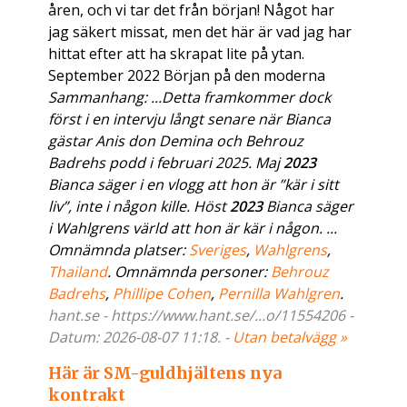
åren, och vi tar det från början! Något har
jag säkert missat, men det här är vad jag har
hittat efter att ha skrapat lite på ytan.
September 2022 Början på den moderna
Sammanhang: ...Detta framkommer dock
först i en intervju långt senare när Bianca
gästar Anis don Demina och Behrouz
Badrehs podd i februari 2025. Maj
2023
Bianca säger i en vlogg att hon är ”kär i sitt
liv”, inte i någon kille. Höst
2023
Bianca säger
i Wahlgrens värld att hon är kär i någon. ...
Omnämnda platser:
Sveriges
,
Wahlgrens
,
Thailand
. Omnämnda personer:
Behrouz
Badrehs
,
Phillipe Cohen
,
Pernilla Wahlgren
.
hant.se - https://www.hant.se/...o/11554206 -
Datum: 2026-08-07 11:18. -
Utan betalvägg »
Här är SM-guldhjältens nya
kontrakt