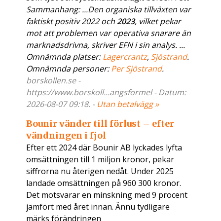
Sammanhang: ...Den organiska tillväxten var
faktiskt positiv 2022 och
2023
, vilket pekar
mot att problemen var operativa snarare än
marknadsdrivna, skriver EFN i sin analys. ...
Omnämnda platser:
Lagercrantz
,
Sjöstrand
.
Omnämnda personer:
Per Sjöstrand
.
borskollen.se -
https://www.borskoll...angsformel - Datum:
2026-08-07 09:18. -
Utan betalvägg »
Bounir vänder till förlust – efter
vändningen i fjol
Efter ett 2024 där Bounir AB lyckades lyfta
omsättningen till 1 miljon kronor, pekar
siffrorna nu återigen nedåt. Under 2025
landade omsättningen på 960 300 kronor.
Det motsvarar en minskning med 9 procent
jämfört med året innan. Ännu tydligare
märks förändringen