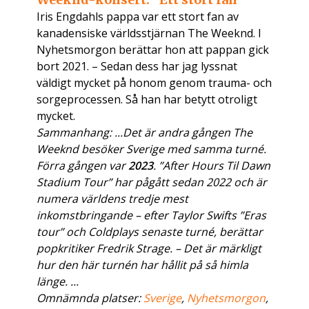
Iris Engdahls pappa var ett stort fan av
kanadensiske världsstjärnan The Weeknd. I
Nyhetsmorgon berättar hon att pappan gick
bort 2021. – Sedan dess har jag lyssnat
väldigt mycket på honom genom trauma- och
sorgeprocessen. Så han har betytt otroligt
mycket.
Sammanhang: ...Det är andra gången The
Weeknd besöker Sverige med samma turné.
Förra gången var
2023
. ”After Hours Til Dawn
Stadium Tour” har pågått sedan 2022 och är
numera världens tredje mest
inkomstbringande – efter Taylor Swifts ”Eras
tour” och Coldplays senaste turné, berättar
popkritiker Fredrik Strage. – Det är märkligt
hur den här turnén har hållit på så himla
länge. ...
Omnämnda platser:
Sverige
,
Nyhetsmorgon
,