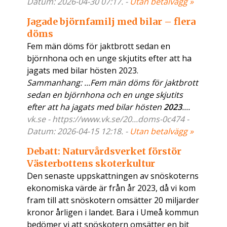
Datum: 2026-04-30 07:17. -
Utan betalvägg »
Jagade björnfamilj med bilar – flera
döms
Fem män döms för jaktbrott sedan en
björnhona och en unge skjutits efter att ha
jagats med bilar hösten 2023.
Sammanhang: ...Fem män döms för jaktbrott
sedan en björnhona och en unge skjutits
efter att ha jagats med bilar hösten
2023
....
vk.se - https://www.vk.se/20...doms-0c474 -
Datum: 2026-04-15 12:18. -
Utan betalvägg »
Debatt: Naturvårdsverket förstör
Västerbottens skoterkultur
Den senaste uppskattningen av snöskoterns
ekonomiska värde är från år 2023, då vi kom
fram till att snöskotern omsätter 20 miljarder
kronor årligen i landet. Bara i Umeå kommun
bedömer vi att snöskotern omsätter en bit