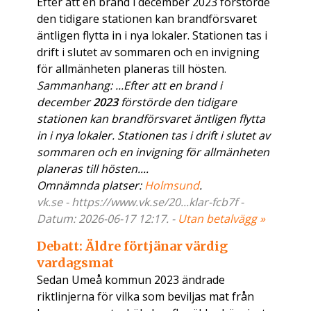
Efter att en brand i december 2023 förstörde
den tidigare stationen kan brandförsvaret
äntligen flytta in i nya lokaler. Stationen tas i
drift i slutet av sommaren och en invigning
för allmänheten planeras till hösten.
Sammanhang: ...Efter att en brand i
december
2023
förstörde den tidigare
stationen kan brandförsvaret äntligen flytta
in i nya lokaler. Stationen tas i drift i slutet av
sommaren och en invigning för allmänheten
planeras till hösten....
Omnämnda platser:
Holmsund
.
vk.se - https://www.vk.se/20...klar-fcb7f -
Datum: 2026-06-17 12:17. -
Utan betalvägg »
Debatt: Äldre förtjänar värdig
vardagsmat
Sedan Umeå kommun 2023 ändrade
riktlinjerna för vilka som beviljas mat från