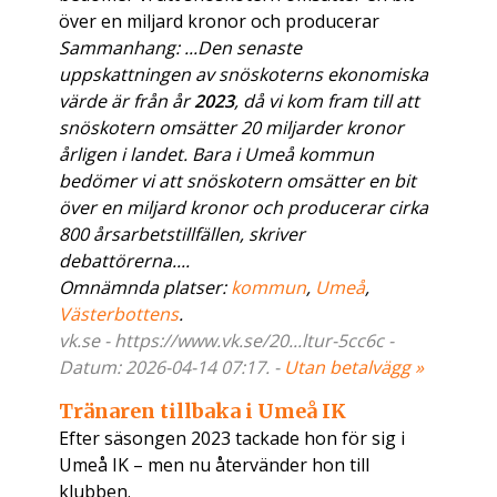
över en miljard kronor och producerar
Sammanhang: ...Den senaste
uppskattningen av snöskoterns ekonomiska
värde är från år
2023
, då vi kom fram till att
snöskotern omsätter 20 miljarder kronor
årligen i landet. Bara i Umeå kommun
bedömer vi att snöskotern omsätter en bit
över en miljard kronor och producerar cirka
800 årsarbetstillfällen, skriver
debattörerna....
Omnämnda platser:
kommun
,
Umeå
,
Västerbottens
.
vk.se - https://www.vk.se/20...ltur-5cc6c -
Datum: 2026-04-14 07:17. -
Utan betalvägg »
Tränaren tillbaka i Umeå IK
Efter säsongen 2023 tackade hon för sig i
Umeå IK – men nu återvänder hon till
klubben.