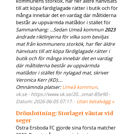
kommunens storkök, har fler äldre hänvisats
till att köpa färdiglagade rätter i butik och för
många innebär det en vardag där måltiderna
består av uppvärmda matlådor i stället för
Sammanhang: ...Sedan Umeå kommun
2023
ändrade riktlinjerna för vilka som beviljas
mat från kommunens storkök, har fler äldre
hänvisats till att köpa färdiglagade rätter i
butik och för många innebär det en vardag
där måltiderna består av uppvärmda
matlådor i stället för nylagad mat, skriver
Veronica Kerr (KD)....
Omnämnda platser:
Umeå kommun
.
vk.se - https://www.vk.se/20...smat-85e90 -
Datum: 2026-06-05 07:17. -
Utan betalvägg »
Drömlottning: Storlaget väntar vid
seger
Östra Ersboda FC gjorde sina första matcher