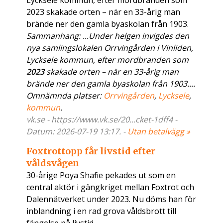
Lycksele kommun, efter mordbranden som
2023 skakade orten – när en 33-årig man
brände ner den gamla byaskolan från 1903.
Sammanhang: ...Under helgen invigdes den
nya samlingslokalen Orrvingården i Vinliden,
Lycksele kommun, efter mordbranden som
2023
skakade orten – när en 33-årig man
brände ner den gamla byaskolan från 1903....
Omnämnda platser:
Orrvingården
,
Lycksele
,
kommun
.
vk.se - https://www.vk.se/20...cket-1dff4 -
Datum: 2026-07-19 13:17. -
Utan betalvägg »
Foxtrottopp får livstid efter
våldsvågen
30-årige Poya Shafie pekades ut som en
central aktör i gängkriget mellan Foxtrot och
Dalennätverket under 2023. Nu döms han för
inblandning i en rad grova våldsbrott till