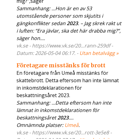
mig?”,säger
Sammanhang: ...Hon är en av 53
utomstående personer som skjutits i
gängkonflikter sedan
2023
. – Jag skrek rakt ut
i luften: ”Era jävlar, ska det här drabba mig?”,
säger hon....
vk.se - https://www.vk.se/20...rann-259df -
Datum: 2026-05-04 06:17. -
Utan betalvägg »
Företagare misstänks för brott
En företagare från Umeå misstänks för
skattebrott. Detta eftersom han inte lämnat
in inkomstdeklarationen för
beskattningsåret 2023.
Sammanhang: ...Detta eftersom han inte
lämnat in inkomstdeklarationen för
beskattningsåret
2023
....
Omnämnda platser:
Umeå
.
vk.se - https://www.vk.se/20...rott-3e5e8 -