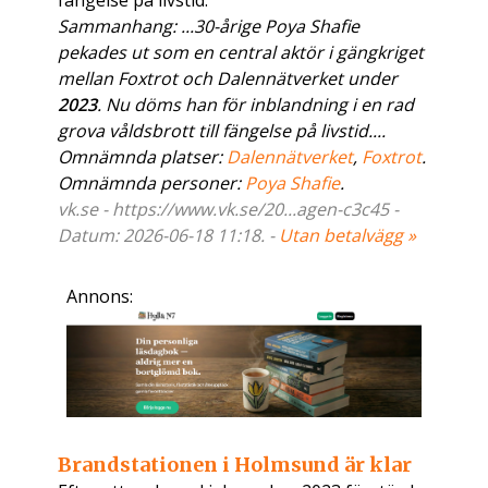
fängelse på livstid.
Sammanhang: ...30-årige Poya Shafie
pekades ut som en central aktör i gängkriget
mellan Foxtrot och Dalennätverket under
2023
. Nu döms han för inblandning i en rad
grova våldsbrott till fängelse på livstid....
Omnämnda platser:
Dalennätverket
,
Foxtrot
.
Omnämnda personer:
Poya Shafie
.
vk.se - https://www.vk.se/20...agen-c3c45 -
Datum: 2026-06-18 11:18. -
Utan betalvägg »
Annons:
Brandstationen i Holmsund är klar