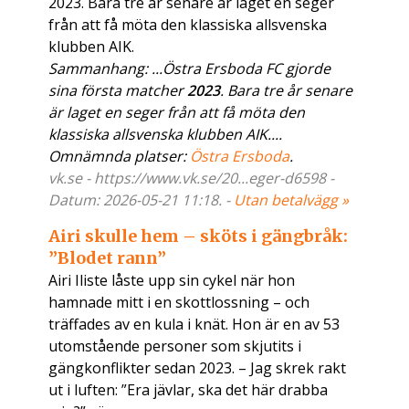
2023. Bara tre år senare är laget en seger
från att få möta den klassiska allsvenska
klubben AIK.
Sammanhang: ...Östra Ersboda FC gjorde
sina första matcher
2023
. Bara tre år senare
är laget en seger från att få möta den
klassiska allsvenska klubben AIK....
Omnämnda platser:
Östra Ersboda
.
vk.se - https://www.vk.se/20...eger-d6598 -
Datum: 2026-05-21 11:18. -
Utan betalvägg »
Airi skulle hem – sköts i gängbråk:
”Blodet rann”
Airi Iliste låste upp sin cykel när hon
hamnade mitt i en skottlossning – och
träffades av en kula i knät. Hon är en av 53
utomstående personer som skjutits i
gängkonflikter sedan 2023. – Jag skrek rakt
ut i luften: ”Era jävlar, ska det här drabba