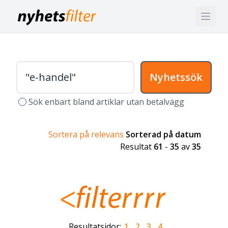
Nyhetssök
Sök enbart bland artiklar utan betalvägg
Sortera på relevans
Sorterad på datum
Resultat
61
-
35
av
35
Resultatsidor:
1
2
3
4