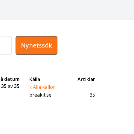
Nyhetssök
på datum
Källa
Artiklar
-
35
av
35
« Alla källor
breakit.se
35