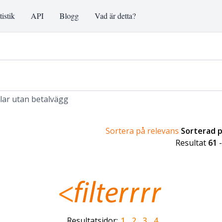
tistik
API
Blogg
Vad är detta?
klar utan betalvägg
Sortera på relevans
Sorterad 
Resultat
61
Resultatsidor:
1
2
3
4