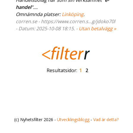
Handelsbolag har som sin verksamhet "
e-
handel
"....
Omnämnda platser:
Linköping
.
corren.se - https://www.corren.s...g/jdoko70l
- Datum: 2025-10-08 18:15. -
Utan betalvägg »
Resultatsidor:
1
2
(c) Nyhetsfilter 2026 -
Utvecklingsblogg
-
Vad är detta?