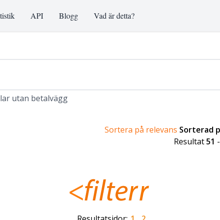
tistik
API
Blogg
Vad är detta?
klar utan betalvägg
Sortera på relevans
Sorterad 
Resultat
51
Resultatsidor:
1
2