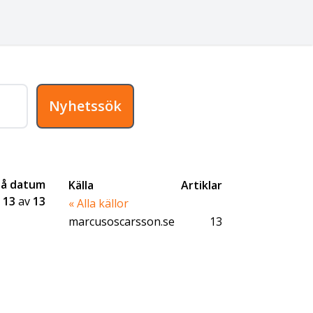
Nyhetssök
på datum
Källa
Artiklar
-
13
av
13
« Alla källor
marcusoscarsson.se
13