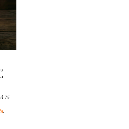
Nu
ka
på 75
la
.