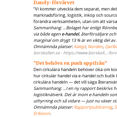
Dandy-förvärvet
“Vi kommer utveckla dem separat, men det fi
marknadsföring, logistik, inköp och sourci
förändra verksamheten, utan om att vars
Sammanhang: ...Bolaget har enligt Rönnbe
via både egen
e-handel
, återförsäljare oc
marginal om drygt 13 % är en viktig del av f
Omnämnda platser:
Kalqyl
,
Norden
,
Qarlb
borskollen.se - https://www.borskoll...-for
”Det behövs en push uppifrån”
Den cirkulära handeln behöver öka om kons
hur cirkulär handel via e-handel och butik
cirkulära handeln — det vill säga återanvä
Sammanhang: ...I en ny rapport beskrivs hu
logistiknätverk. Det är inom e-handeln so
uthyrning och så vidare — just nu växer star
Omnämnda platser:
Rapportpublicering
,
S
Eriksson
.