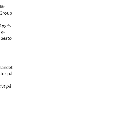
där
 Group
lagets
a
e-
 desto
pnandet
ster på
ivt på