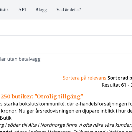
tistik
API
Blogg
Vad är detta?
klar utan betalvägg
Sortera på relevans
Sorterad 
Resultat
61
-
250 butiker: "Otrolig tillgång"
ns starka bokslutskommuniké, där e-handelsförsäljningen f
r kronor. Nu ger årsredovisningen en djupare inblick i hur 
 Butik
i söder till Alta i Nordnorge finns vi ofta nära våra kunder,