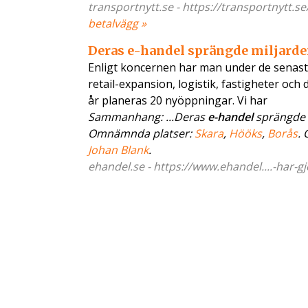
transportnytt.se - https://transportnytt.s
betalvägg »
Deras e-handel sprängde miljarden
Enligt koncernen har man under de senaste
retail-expansion, logistik, fastigheter och
år planeras 20 nyöppningar. Vi har
Sammanhang: ...Deras
e-handel
sprängde m
Omnämnda platser:
Skara
,
Hööks
,
Borås
.
Johan Blank
.
ehandel.se - https://www.ehandel....-har-gj