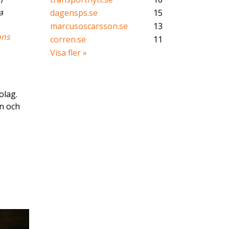
h
a
dagensps.se
15
marcusoscarsson.se
13
ons
corren.se
11
Visa fler »
olag.
n och