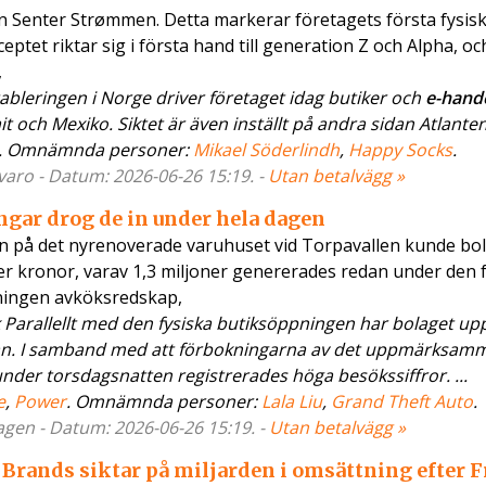
on Senter Strømmen. Detta markerar företagets första fysis
tet riktar sig i första hand till generation Z och Alpha, o
,
eringen i Norge driver företaget idag butiker och
e-hand
t och Mexiko. Siktet är även inställt på andra sidan Atlanten.
. Omnämnda personer:
Mikael Söderlindh
,
Happy Socks
.
varo - Datum: 2026-06-26 15:19. -
Utan betalvägg »
ngar drog de in under hela dagen
n på det nyrenoverade varuhuset vid Torpavallen kunde bo
 kronor, varav 1,3 miljoner genererades redan under den 
ningen avköksredskap,
Parallellt med den fysiska butiksöppningen har bolaget upp
n. I samband med att förbokningarna av det uppmärksam
der torsdagsnatten registrerades höga besökssiffror. ...
e
,
Power
. Omnämnda personer:
Lala Liu
,
Grand Theft Auto
.
agen - Datum: 2026-06-26 15:19. -
Utan betalvägg »
 Brands siktar på miljarden i omsättning efter 