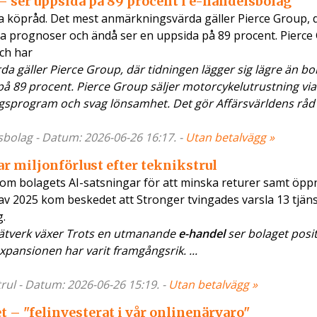
– ser uppsida på 89 procent i e-handelsbolag
a köpråd. Det mest anmärkningsvärda gäller Pierce Group, 
na prognoser och ändå ser en uppsida på 89 procent. Pierce
och har
gäller Pierce Group, där tidningen lägger sig lägre än bo
å 89 procent. Pierce Group säljer motorcykelutrustning vi
ngsprogram och svag lönsamhet. Det gör Affärsvärldens råd
lsbolag - Datum: 2026-06-26 16:17. -
Utan betalvägg »
 miljonförlust efter teknikstrul
 om bolagets AI-satsningar för att minska returer samt öp
t av 2025 kom beskedet att Stronger tvingades varsla 13 tjän
g.
nätverk växer Trots en utmanande
e-handel
ser bolaget posit
expansionen har varit framgångsrik. ...
rul - Datum: 2026-06-26 15:19. -
Utan betalvägg »
 – "felinvesterat i vår onlinenärvaro"