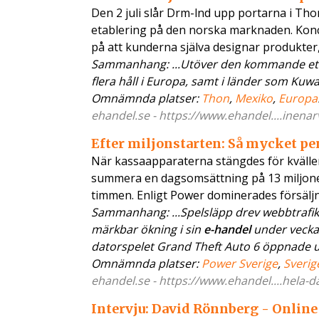
Den 2 juli slår Drm-lnd upp portarna i Th
etablering på den norska marknaden. Koncep
på att kunderna själva designar produkter
Sammanhang: ...Utöver den kommande etabl
flera håll i Europa, samt i länder som Kuwai
Omnämnda platser:
Thon
,
Mexiko
,
Europa
ehandel.se - https://www.ehandel....inenar
Efter miljonstarten: Så mycket pe
När kassaapparaterna stängdes för kvälle
summera en dagsomsättning på 13 miljoner
timmen. Enligt Power dominerades försälj
Sammanhang: ...Spelsläpp drev webbtrafik 
märkbar ökning i sin
e-handel
under vecka
datorspelet Grand Theft Auto 6 öppnade un
Omnämnda platser:
Power Sverige
,
Sverig
ehandel.se - https://www.ehandel....hela-d
Intervju: David Rönnberg - Online