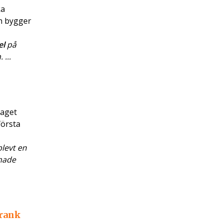
ka
ch bygger
el
på
 ...
laget
första
levt en
made
Frank