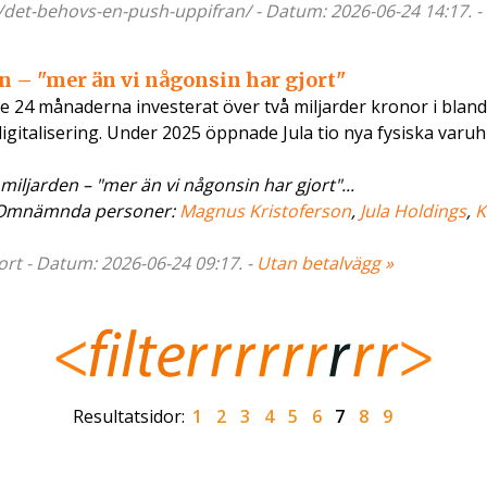
e/det-behovs-en-push-uppifran/ - Datum: 2026-06-24 14:17. -
 – "mer än vi någonsin har gjort"
 24 månaderna investerat över två miljarder kronor i blan
 digitalisering. Under 2025 öppnade Jula tio nya fysiska varuh
iljarden – "mer än vi någonsin har gjort"...
 Omnämnda personer:
Magnus Kristoferson
,
Jula Holdings
,
K
ort - Datum: 2026-06-24 09:17. -
Utan betalvägg »
Resultatsidor:
1
2
3
4
5
6
7
8
9