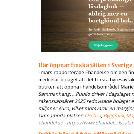
Här öppnar finska jätten i Sverig
I mars rapporterade Ehandel.se om den fin
meddelar bolaget att det första hyresavtal
butiken att öppna i handelsområdet Marie
Sammanhang: ...Puuilo driver i dagsläget 
räkenskapsåret 2025 redovisade bolaget en
miljoner euro, vilket motsvarar en marginal
Omnämnda platser:
Örebro
,
Byggmax
,
Ma
ehandel.se - https://www.ehandel....lssats