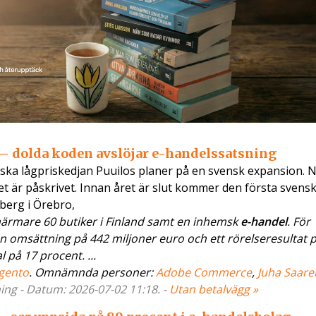
e – dolda koden avslöjar e-handelssatsning
ska lågpriskedjan Puuilos planer på en svensk expansion. 
et är påskrivet. Innan året är slut kommer den första svens
berg i Örebro,
närmare 60 butiker i Finland samt en inhemsk
e-handel
. För
 omsättning på 442 miljoner euro och ett rörelseresultat 
 på 17 procent. ...
gento
. Omnämnda personer:
Adobe Commerce
,
Juha Saare
ning - Datum: 2026-07-02 11:18. -
Utan betalvägg »