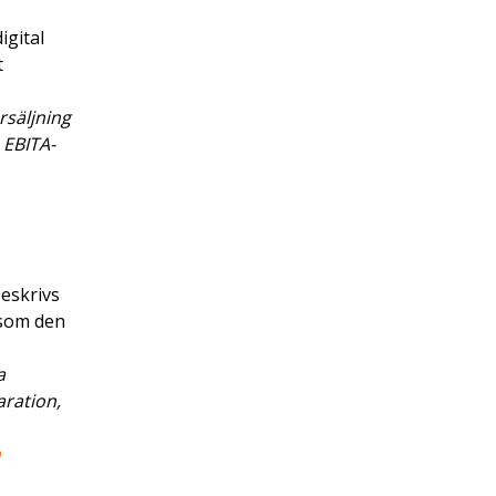
igital
t
rsäljning
 EBITA-
beskrivs
 som den
a
aration,
a