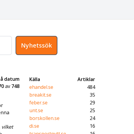
Nyhetssök
på datum
Källa
Artiklar
70
av
748
ehandel.se
484
breakit.se
35
feber.se
29
ör
unt.se
25
denna
borskollen.se
24
di.se
16
 vilket
transportnytt.se
16