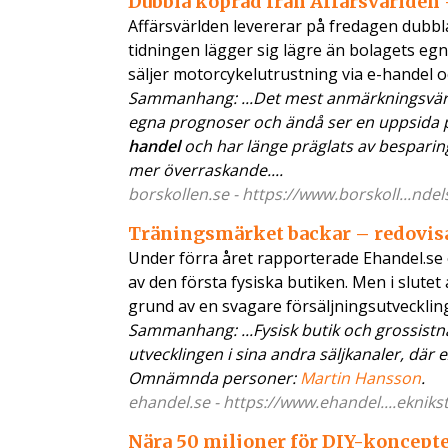
Dubbla köpråd från Affärsvärlden 
Affärsvärlden levererar på fredagen dubbl
tidningen lägger sig lägre än bolagets eg
säljer motorcykelutrustning via e-handel 
Sammanhang: ...Det mest anmärkningsvärda 
egna prognoser och ändå ser en uppsida p
handel
och har länge präglats av bespari
mer överraskande....
borskollen.se - https://www.borskoll...nde
Träningsmärket backar – redovisar
Under förra året rapporterade Ehandel.se
av den första fysiska butiken. Men i slute
grund av en svagare försäljningsutvecklin
Sammanhang: ...Fysisk butik och grossist
utvecklingen i sina andra säljkanaler, där 
Omnämnda personer:
Martin Hansson
.
ehandel.se - https://www.ehandel....eknikst
Nära 50 miljoner för DIY-konceptet