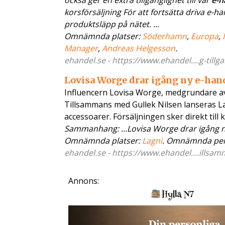
också ger en extra tillgänglighet till vår
e-h
korsförsäljning För att fortsätta driva e
produktsläpp på nätet. ...
Omnämnda platser:
Söderhamn
,
Europa
,
Manager
,
Andreas Helgesson
.
ehandel.se - https://www.ehandel....g-tillg
Lovisa Worge drar igång ny e-han
Influencern Lovisa Worge, medgrundare av 
Tillsammans med Gullek Nilsen lanseras L
accessoarer. Försäljningen sker direkt til
Sammanhang: ...Lovisa Worge drar igång 
Omnämnda platser:
Lagni
. Omnämnda pe
ehandel.se - https://www.ehandel....illsam
Annons: