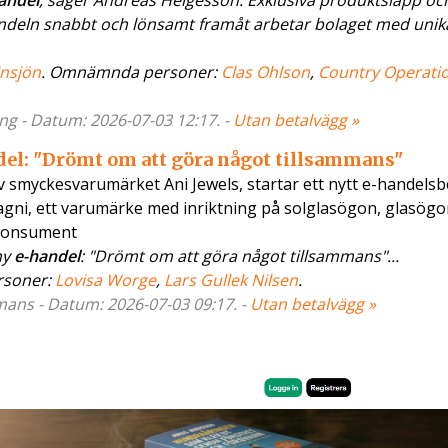
andel
, säger Andreas Helgesson. Exklusiva produktsläpp oc
-handeln snabbt och lönsamt framåt arbetar bolaget med unik
Insjön
. Omnämnda personer:
Clas Ohlson
,
Country Operati
ang - Datum: 2026-07-03 12:17. -
Utan betalvägg »
del: "Drömt om att göra något tillsammans"
smyckesvarumärket Ani Jewels, startar ett nytt e-handelsb
agni, ett varumärke med inriktning på solglasögon, glasögo
l konsument
ny
e-handel
: "Drömt om att göra något tillsammans"...
rsoner:
Lovisa Worge
,
Lars Gullek Nilsen
.
mans - Datum: 2026-07-03 09:17. -
Utan betalvägg »