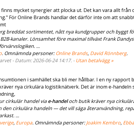
nns mycket synergier att plocka ut. Det kan vara allt från d
ng." För Online Brands handlar det därför inte om att snabb
amt
rg breddat sortimentet, nått nya kundgrupper och byggt fö
h B2B-kanaler. Lönsamhet före maximal tillväxt Frank Dandys
örvärvslogiken. ...
o
. Omnämnda personer:
Online Brands
,
David Rönnberg
.
varvet - Datum: 2026-06-24 14:17. -
Utan betalvägg »
umtionen i samhället ska bli mer hållbar. I en ny rapport 
 kräver nya cirkulära logistiknätverk. Det är inom e-handeln
ndning,
r cirkulär handel via
e-handel
och butik kräver nya cirkulär
m den cirkulära handeln — det vill säga återanvändning, rep
kast. ...
verige
,
Europa
. Omnämnda personer:
Joakim Kembro
,
Ebb