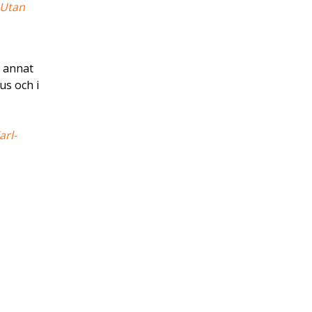
Utan
d annat
us och i
arl-