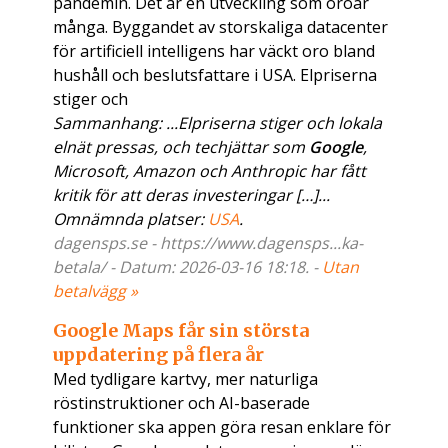
pandemin. Det är en utveckling som oroar
många. Byggandet av storskaliga datacenter
för artificiell intelligens har väckt oro bland
hushåll och beslutsfattare i USA. Elpriserna
stiger och
Sammanhang: ...Elpriserna stiger och lokala
elnät pressas, och techjättar som
Google
,
Microsoft, Amazon och Anthropic har fått
kritik för att deras investeringar […]...
Omnämnda platser:
USA
.
dagensps.se - https://www.dagensps...ka-
betala/ - Datum: 2026-03-16 18:18. -
Utan
betalvägg »
Google Maps får sin största
uppdatering på flera år
Med tydligare kartvy, mer naturliga
röstinstruktioner och AI-baserade
funktioner ska appen göra resan enklare för