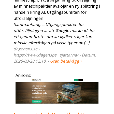
minneschip. En två dagar lång utförsäljning
av minneschipaktier avslöjar en ny splittring i
handeln kring AI. Utgångspunkten för
utförsäljningen
Sammanhang: ...Utgångspunkten för
utförsäljningen är att
Google
marknadsför
ett genombrott som analytiker säger kan
minska efterfrågan på vissa typer av […]...
dagensps.se -
https://www.dagensps...sjattarna/ - Datum:
2026-03-28 12:18. -
Utan betalvägg »
Annons: