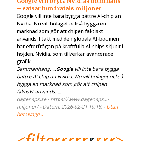
Google vill bryta Nvidias dominans
– satsar hundratals miljoner
Google vill inte bara bygga bättre AI-chip än
Nvidia. Nu vill bolaget också bygga en
marknad som gör att chipen faktiskt
används. I takt med den globala AI-boomen
har efterfrågan på kraftfulla AI-chips skjutit i
höjden. Nvidia, som tillverkar avancerade
grafik-
Sammanhang: ...
Google
vill inte bara bygga
bättre AI-chip än Nvidia. Nu vill bolaget också
bygga en marknad som gör att chipen
faktiskt används. ...
dagensps.se - https://www.dagensps...-
miljoner/ - Datum: 2026-02-21 10:18. -
Utan
betalvägg »