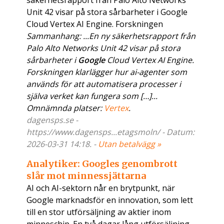
säkerhetsrapport från Palo Alto Networks
Unit 42 visar på stora sårbarheter i Google
Cloud Vertex AI Engine. Forskningen
Sammanhang: ...En ny säkerhetsrapport från
Palo Alto Networks Unit 42 visar på stora
sårbarheter i
Google
Cloud Vertex AI Engine.
Forskningen klarlägger hur ai-agenter som
används för att automatisera processer i
själva verket kan fungera som […]...
Omnämnda platser:
Vertex
.
dagensps.se -
https://www.dagensps...etagsmoln/ - Datum:
2026-03-31 14:18. -
Utan betalvägg »
Analytiker: Googles genombrott
slår mot minnessjättarna
AI och AI-sektorn når en brytpunkt, när
Google marknadsför en innovation, som lett
till en stor utförsäljning av aktier inom