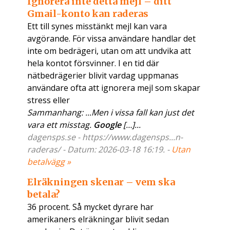
Ignorera inte detta mejl – ditt
Gmail-konto kan raderas
Ett till synes misstänkt mejl kan vara
avgörande. För vissa användare handlar det
inte om bedrägeri, utan om att undvika att
hela kontot försvinner. I en tid där
nätbedrägerier blivit vardag uppmanas
användare ofta att ignorera mejl som skapar
stress eller
Sammanhang: ...Men i vissa fall kan just det
vara ett misstag.
Google
[…]...
dagensps.se - https://www.dagensps...n-
raderas/ - Datum: 2026-03-18 16:19. -
Utan
betalvägg »
Elräkningen skenar – vem ska
betala?
36 procent. Så mycket dyrare har
amerikaners elräkningar blivit sedan