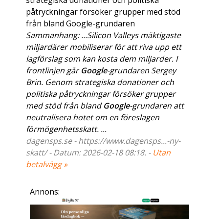
strategiska donationer och politiska
påtryckningar försöker grupper med stöd
från bland Google-grundaren
Sammanhang: ...Silicon Valleys mäktigaste
miljardärer mobiliserar för att riva upp ett
lagförslag som kan kosta dem miljarder. I
frontlinjen går
Google
-grundaren Sergey
Brin. Genom strategiska donationer och
politiska påtryckningar försöker grupper
med stöd från bland
Google
-grundaren att
neutralisera hotet om en föreslagen
förmögenhetsskatt. ...
dagensps.se - https://www.dagensps...-ny-
skatt/ - Datum: 2026-02-18 08:18. -
Utan
betalvägg »
Annons: