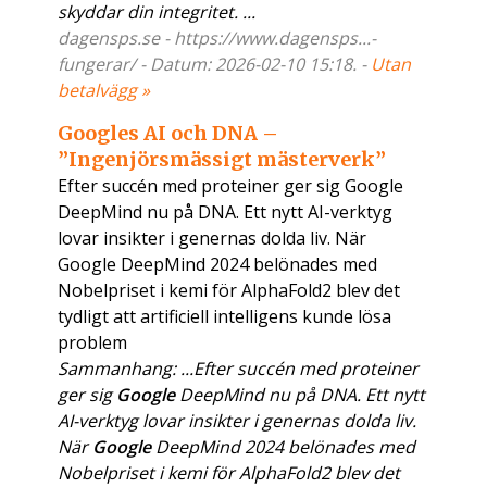
skyddar din integritet. ...
dagensps.se - https://www.dagensps...-
fungerar/ - Datum: 2026-02-10 15:18. -
Utan
betalvägg »
Googles AI och DNA –
”Ingenjörsmässigt mästerverk”
Efter succén med proteiner ger sig Google
DeepMind nu på DNA. Ett nytt AI-verktyg
lovar insikter i genernas dolda liv. När
Google DeepMind 2024 belönades med
Nobelpriset i kemi för AlphaFold2 blev det
tydligt att artificiell intelligens kunde lösa
problem
Sammanhang: ...Efter succén med proteiner
ger sig
Google
DeepMind nu på DNA. Ett nytt
AI-verktyg lovar insikter i genernas dolda liv.
När
Google
DeepMind 2024 belönades med
Nobelpriset i kemi för AlphaFold2 blev det