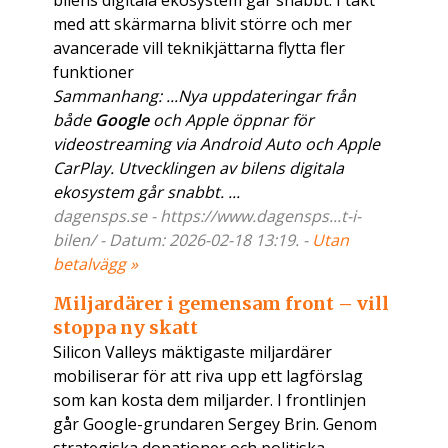
bilens digitala ekosystem går snabbt. I takt
med att skärmarna blivit större och mer
avancerade vill teknikjättarna flytta fler
funktioner
Sammanhang: ...Nya uppdateringar från
både
Google
och Apple öppnar för
videostreaming via Android Auto och Apple
CarPlay. Utvecklingen av bilens digitala
ekosystem går snabbt. ...
dagensps.se - https://www.dagensps...t-i-
bilen/ - Datum: 2026-02-18 13:19. -
Utan
betalvägg »
Miljardärer i gemensam front – vill
stoppa ny skatt
Silicon Valleys mäktigaste miljardärer
mobiliserar för att riva upp ett lagförslag
som kan kosta dem miljarder. I frontlinjen
går Google-grundaren Sergey Brin. Genom