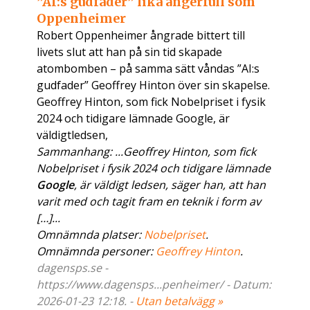
”AI:s gudfader” lika ångerfull som
Oppenheimer
Robert Oppenheimer ångrade bittert till
livets slut att han på sin tid skapade
atombomben – på samma sätt våndas ”AI:s
gudfader” Geoffrey Hinton över sin skapelse.
Geoffrey Hinton, som fick Nobelpriset i fysik
2024 och tidigare lämnade Google, är
väldigtledsen,
Sammanhang: ...Geoffrey Hinton, som fick
Nobelpriset i fysik 2024 och tidigare lämnade
Google
, är väldigt ledsen, säger han, att han
varit med och tagit fram en teknik i form av
[…]...
Omnämnda platser:
Nobelpriset
.
Omnämnda personer:
Geoffrey Hinton
.
dagensps.se -
https://www.dagensps...penheimer/ - Datum:
2026-01-23 12:18. -
Utan betalvägg »