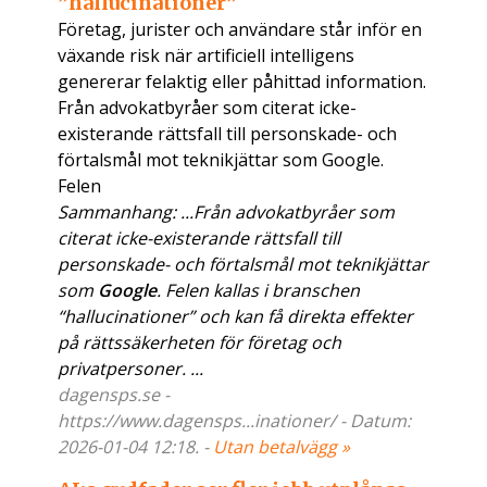
”hallucinationer”
Företag, jurister och användare står inför en
växande risk när artificiell intelligens
genererar felaktig eller påhittad information.
Från advokatbyråer som citerat icke-
existerande rättsfall till personskade- och
förtalsmål mot teknikjättar som Google.
Felen
Sammanhang: ...Från advokatbyråer som
citerat icke-existerande rättsfall till
personskade- och förtalsmål mot teknikjättar
som
Google
. Felen kallas i branschen
“hallucinationer” och kan få direkta effekter
på rättssäkerheten för företag och
privatpersoner. ...
dagensps.se -
https://www.dagensps...inationer/ - Datum:
2026-01-04 12:18. -
Utan betalvägg »