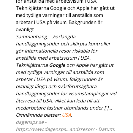
för anställda med arbetsvisum i USA.
Teknikjättarna Google och Apple har gått ut
med tydliga varningar till anställda som
arbetar i USA på visum. Bakgrunden är
ovanligt
Sammanhang: ...Förlängda
handläggningstider och skärpta kontroller
gör internationella resor riskabla för
anställda med arbetsvisum i USA.
Teknikjättarna
Google
och Apple har gått ut
med tydliga varningar till anställda som
arbetar i USA på visum. Bakgrunden är
ovanligt långa och svårförutsägbara
handläggningstider för visumstämplingar vid
återresa till USA, vilket kan leda till att
medarbetare fastnar utomlands under [ ]...
Omnämnda platser:
USA
.
dagensps.se -
https://www.dagensps...andsresor/ - Datum: