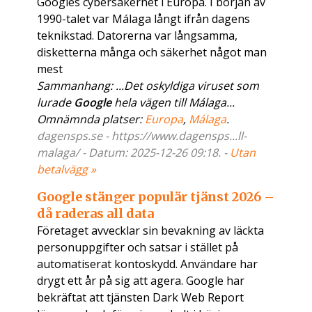
Googles cybersäkerhet i Europa. I början av
1990-talet var Málaga långt ifrån dagens
teknikstad. Datorerna var långsamma,
disketterna många och säkerhet något man
mest
Sammanhang: ...Det oskyldiga viruset som
lurade
Google
hela vägen till Málaga...
Omnämnda platser:
Europa
,
Málaga
.
dagensps.se - https://www.dagensps...ll-
malaga/ - Datum: 2025-12-26 09:18. -
Utan
betalvägg »
Google stänger populär tjänst 2026 –
då raderas all data
Företaget avvecklar sin bevakning av läckta
personuppgifter och satsar i stället på
automatiserat kontoskydd. Användare har
drygt ett år på sig att agera. Google har
bekräftat att tjänsten Dark Web Report