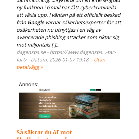
Sammanhang: ...Ryktena om en efterlängtad
ny funktion i Gmail har fått cyberkriminella
att växla upp. I väntan på ett officiellt besked
från
Google
varnar säkerhetsexperter för att
osäkerheten nu utnyttjas i en våg av
avancerade phishing attacker som riktar sig
mot miljontals [ ]...
dagensps.se - https://www.dagensps...-tar-
fart/ - Datum: 2026-01-07 19:18. -
Utan
betalvägg »
Annons:
Så säkrar du AI mot