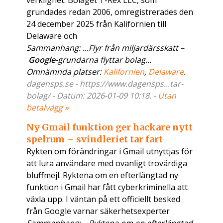
verklighet. Bolaget T-Rex LLC, som
grundades redan 2006, omregistrerades den
24 december 2025 från Kalifornien till
Delaware och
Sammanhang: ...Flyr från miljardärsskatt –
Google
-grundarna flyttar bolag...
Omnämnda platser:
Kalifornien
,
Delaware
.
dagensps.se - https://www.dagensps...tar-
bolag/ - Datum: 2026-01-09 10:18. -
Utan
betalvägg »
Ny Gmail funktion ger hackare nytt
spelrum – svindleriet tar fart
Rykten om förändringar i Gmail utnyttjas för
att lura användare med ovanligt trovärdiga
bluffmejl. Ryktena om en efterlängtad ny
funktion i Gmail har fått cyberkriminella att
växla upp. I väntan på ett officiellt besked
från Google varnar säkerhetsexperter