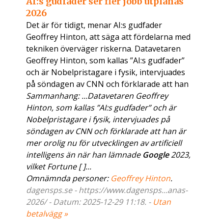
AI:s gudfader ser fler jobb utplånas
2026
Det är för tidigt, menar AI:s gudfader
Geoffrey Hinton, att säga att fördelarna med
tekniken överväger riskerna. Datavetaren
Geoffrey Hinton, som kallas ”AI:s gudfader”
och är Nobelpristagare i fysik, intervjuades
på söndagen av CNN och förklarade att han
Sammanhang: ...Datavetaren Geoffrey
Hinton, som kallas ”AI:s gudfader” och är
Nobelpristagare i fysik, intervjuades på
söndagen av CNN och förklarade att han är
mer orolig nu för utvecklingen av artificiell
intelligens än när han lämnade
Google
2023,
vilket Fortune [ ]...
Omnämnda personer:
Geoffrey Hinton
.
dagensps.se - https://www.dagensps...anas-
2026/ - Datum: 2025-12-29 11:18. -
Utan
betalvägg »