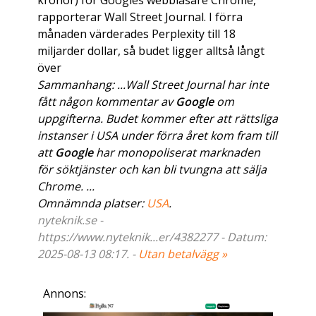
kronor) för Googles webbläsare Chrome,
rapporterar Wall Street Journal. I förra
månaden värderades Perplexity till 18
miljarder dollar, så budet ligger alltså långt
över
Sammanhang: ...Wall Street Journal har inte
fått någon kommentar av
Google
om
uppgifterna. Budet kommer efter att rättsliga
instanser i USA under förra året kom fram till
att
Google
har monopoliserat marknaden
för söktjänster och kan bli tvungna att sälja
Chrome. ...
Omnämnda platser:
USA
.
nyteknik.se -
https://www.nyteknik...er/4382277 - Datum:
2025-08-13 08:17. -
Utan betalvägg »
Annons: