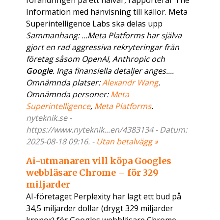
förändringen på ett halvår, rapporterar The
Information med hänvisning till källor. Meta
Superintelligence Labs ska delas upp
Sammanhang: ...Meta Platforms har själva
gjort en rad aggressiva rekryteringar från
företag såsom OpenAI, Anthropic och
Google
. Inga finansiella detaljer anges....
Omnämnda platser:
Alexandr Wang
.
Omnämnda personer:
Meta
Superintelligence
,
Meta Platforms
.
nyteknik.se -
https://www.nyteknik...en/4383134 - Datum:
2025-08-18 09:16. -
Utan betalvägg »
Ai-utmanaren vill köpa Googles
webbläsare Chrome – för 329
miljarder
AI-företaget Perplexity har lagt ett bud på
34,5 miljarder dollar (drygt 329 miljarder