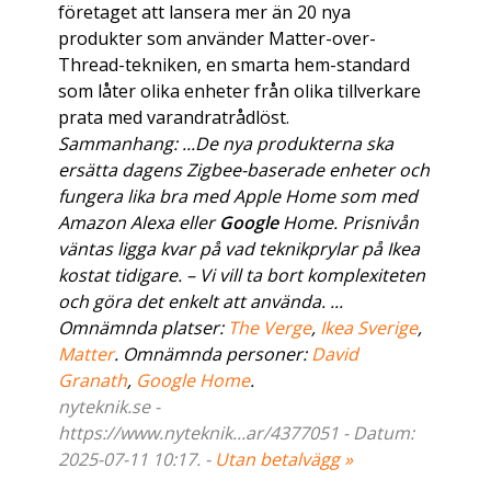
företaget att lansera mer än 20 nya
produkter som använder Matter-over-
Thread-tekniken, en smarta hem-standard
som låter olika enheter från olika tillverkare
prata med varandratrådlöst.
Sammanhang: ...De nya produkterna ska
ersätta dagens Zigbee-baserade enheter och
fungera lika bra med Apple Home som med
Amazon Alexa eller
Google
Home. Prisnivån
väntas ligga kvar på vad teknikprylar på Ikea
kostat tidigare. – Vi vill ta bort komplexiteten
och göra det enkelt att använda. ...
Omnämnda platser:
The Verge
,
Ikea Sverige
,
Matter
. Omnämnda personer:
David
Granath
,
Google Home
.
nyteknik.se -
https://www.nyteknik...ar/4377051 - Datum:
2025-07-11 10:17. -
Utan betalvägg »