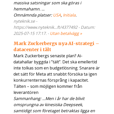
massiva satsningar som ska göras i
hemmahamn. ...
Omnämnda platser:
USA
,
Initiala
.
nyteknik.se -
https://www.nyteknik...ft/4377492 - Datum:
2025-07-15 17:17. -
Utan betalvägg »
Mark Zuckerbergs nya AI-strategi –
datacenter i tält
Mark Zuckerbergs senaste plan? Ai-
datahallar byggda i ”tält”. Det ska emellertid
inte tolkas som en budgetlösning. Snarare är
det sätt för Meta att snabbt försöka ta igen
konkurrenternas försprång i kapacitet.
Tälten – som möjligen kommer från
leverantören
Sammanhang: ...Men i år har de blivit
omsprungna av kinesiska Deepseek,
samtidigt som företaget betraktas ligga en