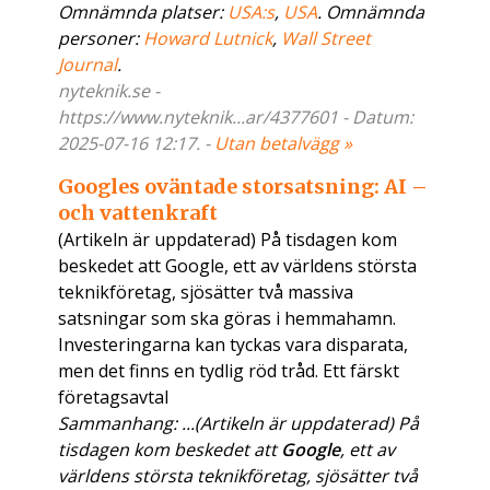
Omnämnda platser:
USA:s
,
USA
. Omnämnda
personer:
Howard Lutnick
,
Wall Street
Journal
.
nyteknik.se -
https://www.nyteknik...ar/4377601 - Datum:
2025-07-16 12:17. -
Utan betalvägg »
Googles oväntade storsatsning: AI –
och vattenkraft
(Artikeln är uppdaterad) På tisdagen kom
beskedet att Google, ett av världens största
teknikföretag, sjösätter två massiva
satsningar som ska göras i hemmahamn.
Investeringarna kan tyckas vara disparata,
men det finns en tydlig röd tråd. Ett färskt
företagsavtal
Sammanhang: ...(Artikeln är uppdaterad) På
tisdagen kom beskedet att
Google
, ett av
världens största teknikföretag, sjösätter två