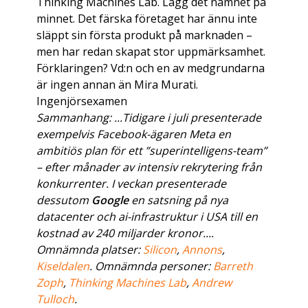
Thinking Machines Lab. Lägg det namnet på
minnet. Det färska företaget har ännu inte
släppt sin första produkt på marknaden –
men har redan skapat stor uppmärksamhet.
Förklaringen? Vd:n och en av medgrundarna
är ingen annan än Mira Murati.
Ingenjörsexamen
Sammanhang: ...Tidigare i juli presenterade
exempelvis Facebook-ägaren Meta en
ambitiös plan för ett ”superintelligens-team”
– efter månader av intensiv rekrytering från
konkurrenter. I veckan presenterade
dessutom
Google
en satsning på nya
datacenter och ai-infrastruktur i USA till en
kostnad av 240 miljarder kronor....
Omnämnda platser:
Silicon
,
Annons
,
Kiseldalen
. Omnämnda personer:
Barreth
Zoph
,
Thinking Machines Lab
,
Andrew
Tulloch
.