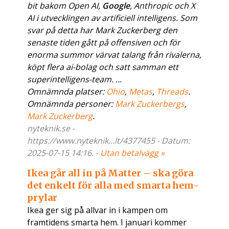
bit bakom Open AI,
Google
, Anthropic och X
AI i utvecklingen av artificiell intelligens. Som
svar på detta har Mark Zuckerberg den
senaste tiden gått på offensiven och för
enorma summor värvat talang från rivalerna,
köpt flera ai-bolag och satt samman ett
superintelligens-team. ...
Omnämnda platser:
Ohio
,
Metas
,
Threads
.
Omnämnda personer:
Mark Zuckerbergs
,
Mark Zuckerberg
.
nyteknik.se -
https://www.nyteknik...lt/4377455 - Datum:
2025-07-15 14:16. -
Utan betalvägg »
Ikea går all in på Matter – ska göra
det enkelt för alla med smarta hem-
prylar
Ikea ger sig på allvar in i kampen om
framtidens smarta hem. I januari kommer