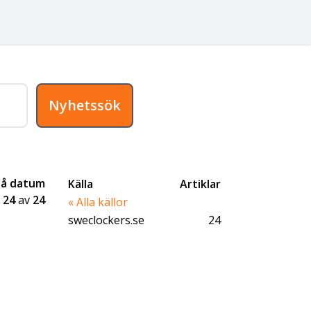
Nyhetssök
på datum
Källa
Artiklar
-
24
av
24
« Alla källor
sweclockers.se
24