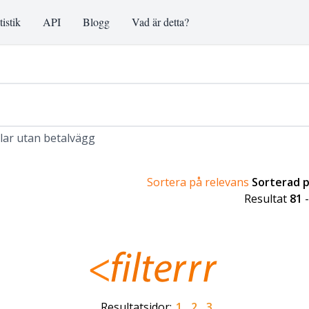
tistik
API
Blogg
Vad är detta?
klar utan betalvägg
Sortera på relevans
Sorterad 
Resultat
81
Resultatsidor:
1
2
3