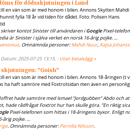
döms för dödsskjutningen i Lund
n till en vän som är med honom i bilen. Annons Skytten Mahd
hunnit fylla 18 år vid tiden för dådet. Foto: Polisen Hans
tid
skriver kontot Sinister till användaren i
Google
Pixel-telefo
a är Sinister i själva verket en norsk 16-årig pojke. ...
venonius
. Omnämnda personer:
Mahdi Nuur
,
Kajsa Johans
- Datum: 2025-07-25 13:15. -
Utan betalvägg »
 skjutningen: ”Goish”
 till en vän som är med honom i bilen. Annons 18-åringen (t v
ås ha haft samröre med Foxtrotsidan men även en personlig 
offret hade samröre med Ismael ”Jordgubben” Abdo och att
, hade rådfrågat Foxtrot hur han skulle göra. ”En riktig sica
ogle
Pixel-telefonen som hittas i 18-åringens byxor. Enligt n
årig pojke. ...
rige
. Omnämnda personer:
Pernilla Nilsson
.