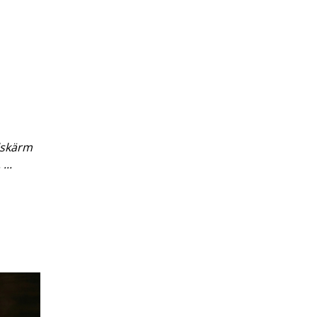
lskärm
...