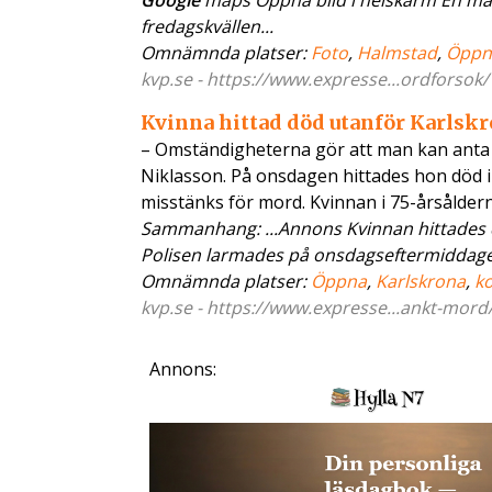
Google
maps Öppna bild i helskärm En man
fredagskvällen...
Omnämnda platser:
Foto
,
Halmstad
,
Öppn
kvp.se - https://www.expresse...ordforsok/
Kvinna hittad död utanför Karlsk
– Omständigheterna gör att man kan anta at
Niklasson. På onsdagen hittades hon död i
misstänks för mord. Kvinnan i 75-årsåldern
Sammanhang: ...Annons Kvinnan hittades 
Polisen larmades på onsdagseftermiddagen 
Omnämnda platser:
Öppna
,
Karlskrona
,
k
kvp.se - https://www.expresse...ankt-mord/
Annons: