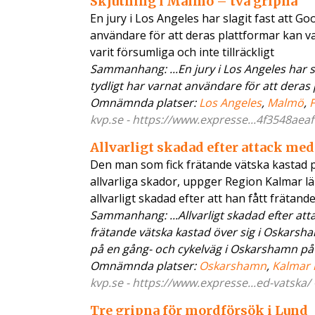
Skjutning i Malmö – två gripna
En jury i Los Angeles har slagit fast att G
användare för att deras plattformar kan 
varit försumliga och inte tillräckligt
Sammanhang: ...En jury i Los Angeles har sl
tydligt har varnat användare för att deras
Omnämnda platser:
Los Angeles
,
Malmö
,
kvp.se - https://www.expresse...4f3548aeaf
Allvarligt skadad efter attack med
Den man som fick frätande vätska kastad p
allvarliga skador, uppger Region Kalmar lä
allvarligt skadad efter att han fått frätand
Sammanhang: ...Allvarligt skadad efter att
frätande vätska kastad över sig i Oskarsh
på en gång- och cykelväg i Oskarshamn på 
Omnämnda platser:
Oskarshamn
,
Kalmar 
kvp.se - https://www.expresse...ed-vatska/
Tre gripna för mordförsök i Lund