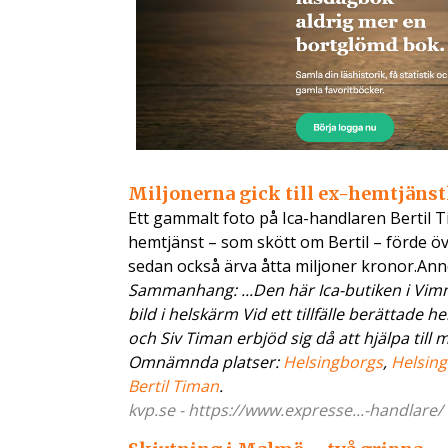
Miljonerna gick till ex-hemtjänstk
Ett gammalt foto på Ica-handlaren Bertil 
hemtjänst – som skött om Bertil – förde öve
sedan också ärva åtta miljoner kronor.An
Sammanhang: ...Den här Ica-butiken i Vimm
bild i helskärm Vid ett tillfälle berättade
och Siv Timan erbjöd sig då att hjälpa till m
Omnämnda platser:
Helsingborgs
,
Helsin
Bertil Timan
.
kvp.se - https://www.expresse...-handlare/