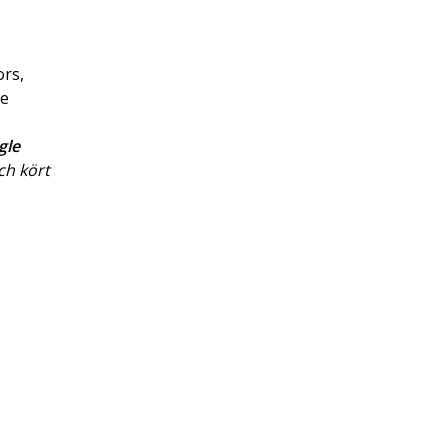
ors,
re
gle
ch kört