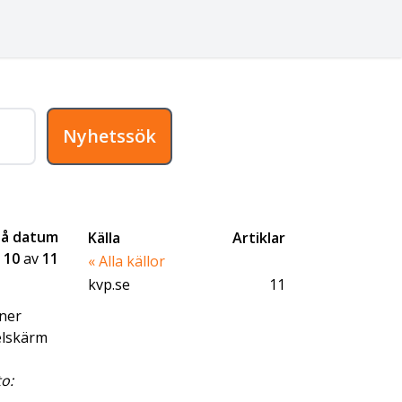
Nyhetssök
på datum
Källa
Artiklar
-
10
av
11
« Alla källor
kvp.se
11
oner
elskärm
o: