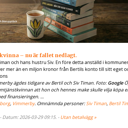
vinna – nu är fallet nedlagt.
Timan och hans hustru Siv. En före detta anställd i kommune
r mer än en miljon kronor från Bertils konto till sitt eget oc
nons
erby ägdes tidigare av Bertil och Siv Timan. Foto:
Google
Ö
 hemtjänstkvinnan att hon och hennes make skulle vilja köpa e
ed finansieringen. ...
gborg
,
Vimmerby
. Omnämnda personer:
Siv Timan
,
Bertil T
 - Datum: 2026-03-29 09:15. -
Utan betalvägg »