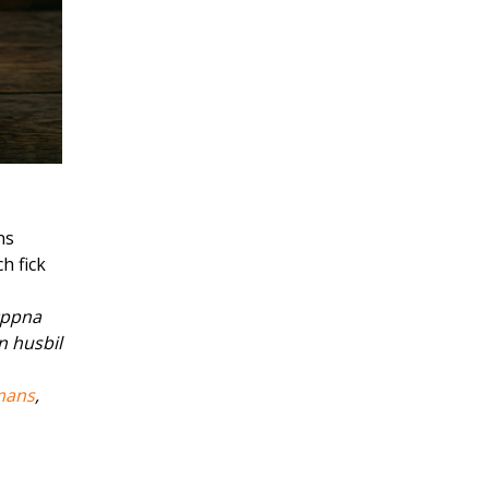
ns
h fick
ppna
n husbil
imans
,