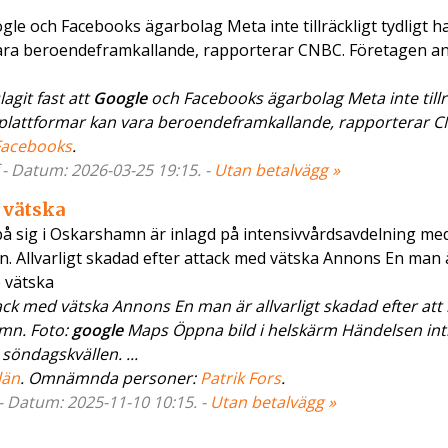
oogle och Facebooks ägarbolag Meta inte tillräckligt tydligt h
vara beroendeframkallande, rapporterar CNBC. Företagen a
agit fast att
Google
och Facebooks ägarbolag Meta inte tillr
 plattformar kan vara beroendeframkallande, rapporterar CN
Facebooks
.
 - Datum: 2026-03-25 19:15. -
Utan betalvägg »
 vätska
å sig i Oskarshamn är inlagd på intensivvårdsavdelning me
n. Allvarligt skadad efter attack med vätska Annons En man 
e vätska
ack med vätska Annons En man är allvarligt skadad efter att 
amn. Foto:
google
Maps Öppna bild i helskärm Händelsen int
söndagskvällen. ...
län
. Omnämnda personer:
Patrik Fors
.
 - Datum: 2025-11-10 10:15. -
Utan betalvägg »