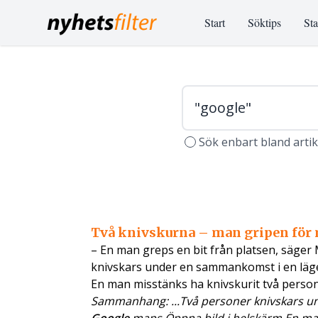
Start
Söktips
Sta
Sök enbart bland arti
Två knivskurna – man gripen för
– En man greps en bit från platsen, säge
knivskars under en sammankomst i en läge
En man misstänks ha knivskurit två person
Sammanhang: ...Två personer knivskars u