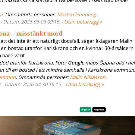
 misstänks ha knivskurit två personer i Halmstad under
a
. Omnämnda personer:
Morten Gunneng
.
 - Datum: 2026-06-06 09:15. -
Utan betalvägg »
rona – misstänkt mord
t det inte är ett naturligt dödsfall, säger åklagaren Malin
 en bostad utanför Karlskrona och en kvinna i 30-årsåldern
 hade varit
död utanför Karlskrona. Foto:
Google
maps Öppna bild i he
till en bostad i ett mindre samhälle i Karlskrona kommun. 
ommun
. Omnämnda personer:
Malin Niklasson
.
 - Datum: 2026-04-30 16:15. -
Utan betalvägg »