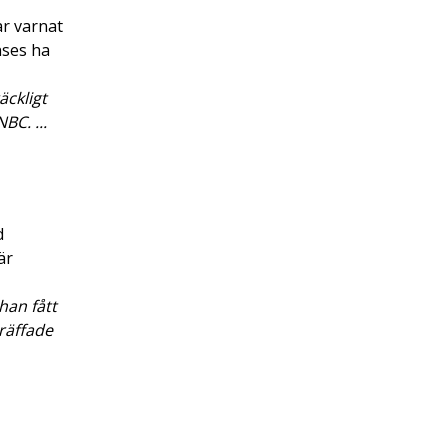
ar varnat
nses ha
äckligt
BC. ...
d
är
han fått
räffade