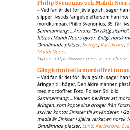
Philip Svenonius och Mahdi Nuur 
– Vad fan är det för jävla goish, säger ha
slipper livstids fängelse eftersom han inte 
mordkumpan, Philip Svenonius, 35, får livs
Sammanhang: ...Annons ”En riktig sicario”, 
hittas i Mahdi Nuurs byxor. Enligt norsk medi
Omnämnda platser:
Sverige
,
Karlskrona
,
S
Mahdi Nuurs
.
kvp.se - https://www.expresse...en-i-lund/ 
Gängkriminella mordoffret innan
– Vad fan är det för jävla goish, säger han
åringen till höger. Den äldre mannen påst
med mordoffret. Foto: Polisen Stillbild
Sammanhang: ...Vännen berättar att mord
åringen, som köpte sina droger från Foxtrot
skriver kontot Sinister till användaren i
Go
media är Sinister i själva verket en norsk 16-
Omnämnda platser:
Lund
,
Karlskrona
,
Sve