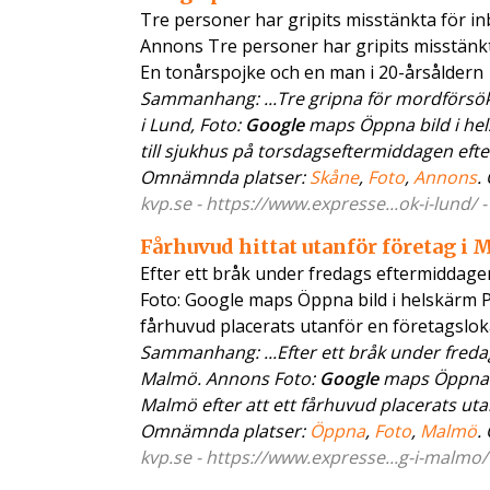
Tre personer har gripits misstänkta för in
Annons Tre personer har gripits misstänk
En tonårspojke och en man i 20-årsåldern
Sammanhang: ...Tre gripna för mordförsök
i Lund, Foto:
Google
maps Öppna bild i hels
till sjukhus på torsdagseftermiddagen efter
Omnämnda platser:
Skåne
,
Foto
,
Annons
.
kvp.se - https://www.expresse...ok-i-lund/ 
Fårhuvud hittat utanför företag i
Efter ett bråk under fredags eftermiddage
Foto: Google maps Öppna bild i helskärm Pol
fårhuvud placerats utanför en företagsloka
Sammanhang: ...Efter ett bråk under freda
Malmö. Annons Foto:
Google
maps Öppna bi
Malmö efter att ett fårhuvud placerats utan
Omnämnda platser:
Öppna
,
Foto
,
Malmö
.
kvp.se - https://www.expresse...g-i-malmo/