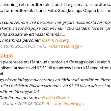
blandning i ett mordförsök i Lund. Tre gripna för mordförsö
ta för mordförsök i Lund, Foto: Google maps Öppna bild i h
 i Lund Annons Tre personer har gripits misstänkta för mo
kärm En tonårspojke och en man i 20-årsåldern fördes i pri
 ha skadats av ett vasst föremål. ...
 Omnämnda personer:
Joakim Nyberg
.
- Datum: 2025-10-31 14:15. -
Utan betalvägg »
 Malmö
n placerades ett fårhuvud utanför en företagslokal i Malmö
isen larmades vid 03.39 till en adress i norra Malmö efter a
l.
gs eftermiddagen placerades ett fårhuvud utanför en företa
ld i helskärm Polisen larmades vid 03.39 till en adress i n
för en företagslokal...
 Omnämnda personer:
Evelina Olsson
.
 - Datum: 2025-08-30 08:15. -
Utan betalvägg »