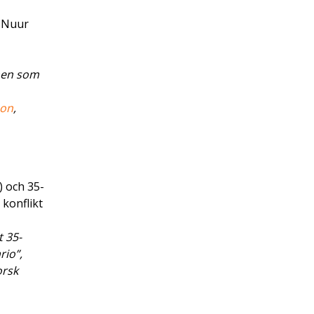
i Nuur
nen som
son
,
) och 35-
konflikt
 35-
rio”,
orsk