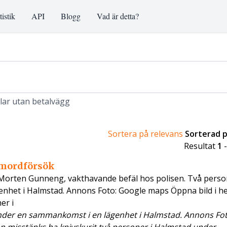
tistik
API
Blogg
Vad är detta?
klar utan betalvägg
Sortera på relevans
Sorterad 
Resultat
1
 mordförsök
r Morten Gunneng, vakthavande befäl hos polisen. Två pers
nhet i Halmstad. Annons Foto: Google maps Öppna bild i h
er i
nder en sammankomst i en lägenhet i Halmstad. Annons Fot