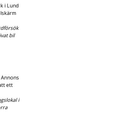
k i Lund
elskärm
rdförsök
vat bil
. Annons
tt ett
gslokal i
orra