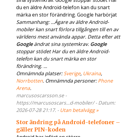
sina systemkrav. Google stoppar stödet Har
du en äldre Android-telefon kan du snart
märka en stor förändring. Google harbörjat
Sammanhang: ...Ägare av äldre Android-
mobiler kan snart förlora tillgången till en av
världens mest använda appar. Detta efter att
Google
ändrat sina systemkrav.
Google
stoppar stödet Har du en äldre Android-
telefon kan du snart märka en stor
förändring. ...
Omnämnda platser:
Sverige
,
Ukraina
,
Norrbotten
. Omnämnda personer:
Phone
Arena
.
marcusoscarsson.se -
https://marcusoscars...d-mobiler/ - Datum:
2026-07-28 21:17. -
Utan betalvägg »
Stor ändring på Android-telefoner –
gäller PIN-koden