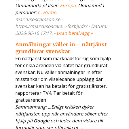
Omnämnda platser:
Europa
. Omnämnda
personer:
C. Hume
.
marcusoscarsson.se -
https://marcusoscars...-forbjuds/ - Datum:
2026-06-16 17:17. -
Utan betalvägg »
Anmälningar väller in – nättjänst
grundlurar svenskar
En nättjänst som marknadsför sig som hjälp
för enkla ärenden via nätet har grundlurat
svenskar. Nu väller anmälningar in efter
misstankar om vilseledande upplägg där
svenskar kan ha betalat för gratistjänster,
rapporterar TV4. Tar betalt för
gratisärenden
Sammanhang: ...Enligt kritiken dyker
nättjänsten upp när användare söker efter
hjälp på
Google
och leder dem vidare till
formulär som ser officiella ut. –