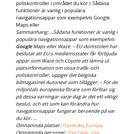
poliskontroller i området du kör i. Sådana
funktioner är vanlig i populära
navigationsappar som exempelvis Google
Maps eller
Sammanhang: ...Sådana funktioner är vanlig i
populära navigationsappar som exempelvis
Google
Maps eller Waze. – EU-domstolen har
beslutat att EU:s medlemsstater får förbjuda
appar som Waze och Coyote att lämna ut
platsinformation om vissa trafik- och
poliskontroller, uppger det belgiska
bilmagasinet Autonext som tillägger: – För de
miljontals europeiska förare som förlitar sig
på dessa varningar varje dag är det ett viktigt
beslut, och ett som kan förändra hur
navigationsappar fungerar beroende på var
du kör. ...
Omnämnda platser:
Frankrike
,
Europa
.
Omnämnda personer:
Top Gear
,
Liza