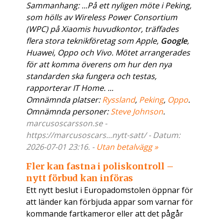
Sammanhang: ...På ett nyligen möte i Peking,
som hölls av Wireless Power Consortium
(WPC) på Xiaomis huvudkontor, träffades
flera stora teknikföretag som Apple,
Google
,
Huawei, Oppo och Vivo. Mötet arrangerades
för att komma överens om hur den nya
standarden ska fungera och testas,
rapporterar IT Home. ...
Omnämnda platser:
Ryssland
,
Peking
,
Oppo
.
Omnämnda personer:
Steve Johnson
.
marcusoscarsson.se -
https://marcusoscars...nytt-satt/ - Datum:
2026-07-01 23:16. -
Utan betalvägg »
Fler kan fastna i poliskontroll –
nytt förbud kan införas
Ett nytt beslut i Europadomstolen öppnar för
att länder kan förbjuda appar som varnar för
kommande fartkameror eller att det pågår