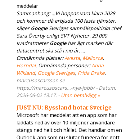
meddelar
Sammanhang: ...Vi hoppas vara klara 2028
och kommer då erbjuda 100 fasta tjänster,
säger
Google
Sveriges samhällspolitiska chef
Sara Överby enligt SVT Nyheter. 29 000
kvadratmeter
Google
har ägt marken där
datacentret ska stå i nio år. ...
Omnämnda platser:
Avesta
,
Mallorca
,
Horndal
. Omnämnda personer:
Anna
Wikland
,
Google Sveriges
,
Frida Drake
.
marcusoscarsson.se -
https://marcusoscars...-nya-jobb/ - Datum:
2026-06-02 13:17. -
Utan betalvägg »
JUST NU: Ryssland hotar Sverige
Microsoft har meddelat att en app som har
laddats ned av över 10 miljoner användare
stängs ned helt och hållet. Det handlar om en
Outlook-app som nu slutar fungera för gott.