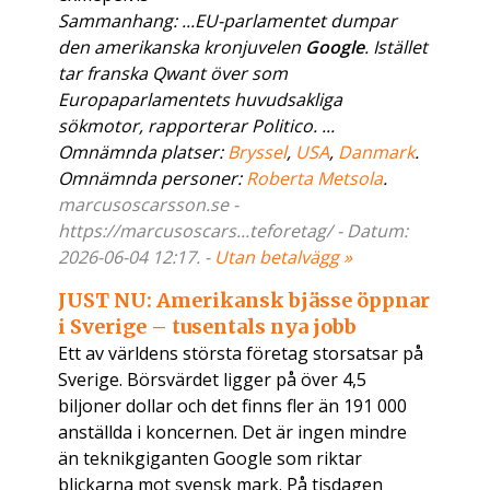
Sammanhang: ...EU-parlamentet dumpar
den amerikanska kronjuvelen
Google
. Istället
tar franska Qwant över som
Europaparlamentets huvudsakliga
sökmotor, rapporterar Politico. ...
Omnämnda platser:
Bryssel
,
USA
,
Danmark
.
Omnämnda personer:
Roberta Metsola
.
marcusoscarsson.se -
https://marcusoscars...teforetag/ - Datum:
2026-06-04 12:17. -
Utan betalvägg »
JUST NU: Amerikansk bjässe öppnar
i Sverige – tusentals nya jobb
Ett av världens största företag storsatsar på
Sverige. Börsvärdet ligger på över 4,5
biljoner dollar och det finns fler än 191 000
anställda i koncernen. Det är ingen mindre
än teknikgiganten Google som riktar
blickarna mot svensk mark. På tisdagen