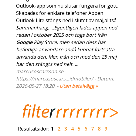
Outlook-app som nu slutar fungera för gott.
Skapades för enklare telefoner Appen
Outlook Lite stängs ned i slutet av maj,alltså
Sammanhang: ...Egentligen lades appen ned
redan i oktober 2025 och togs bort från
Google
Play Store, men sedan dess har
befintliga användare ändå kunnat fortsätta
använda den. Men från och med den 25 maj
har den stängts ned helt. ...
marcusoscarsson.se -
https://marcusoscars...idmobiler/ - Datum:
2026-05-27 18:20. -
Utan betalvägg »
Resultatsidor:
1
2
3
4
5
6
7
8
9