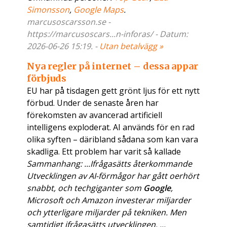
Simonsson
,
Google Maps
.
marcusoscarsson.se -
https://marcusoscars...n-inforas/ - Datum:
2026-06-26 15:19. -
Utan betalvägg »
Nya regler på internet – dessa appar
förbjuds
EU har på tisdagen gett grönt ljus för ett nytt
förbud. Under de senaste åren har
förekomsten av avancerad artificiell
intelligens exploderat. AI används för en rad
olika syften – däribland sådana som kan vara
skadliga. Ett problem har varit så kallade
Sammanhang: ...Ifrågasätts återkommande
Utvecklingen av AI-förmågor har gått oerhört
snabbt, och techgiganter som
Google
,
Microsoft och Amazon investerar miljarder
och ytterligare miljarder på tekniken. Men
samtidigt ifrågasätts utvecklingen. ...