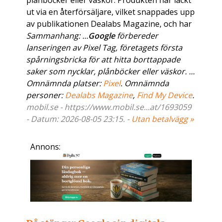
plånböcker eller väskor. Produkten har läckt
ut via en återförsäljare, vilket snappades upp
av publikationen Dealabs Magazine, och har
Sammanhang: ...
Google
förbereder
lanseringen av Pixel Tag, företagets första
spårningsbricka för att hitta borttappade
saker som nycklar, plånböcker eller väskor. ...
Omnämnda platser:
Pixel
. Omnämnda
personer:
Dealabs Magazine
,
Find My Device
.
mobil.se - https://www.mobil.se...at/1693059
- Datum: 2026-08-05 23:15. -
Utan betalvägg »
Annons: