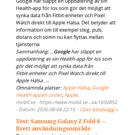
Google har släppt en uppdatering av sin
Health‑app för Ios som gör det möjligt att
synka data från Fitbit‑enheter och Pixel
Watch direkt till Apple Hälsa. Det betyder att
information om till exempel steg, puls,
distans och sömn nu kan flyttas mellan
tjänsterna
Sammanhang: ...
Google
har släppt en
uppdatering av sin Health‑app för Ios som
gör det möjligt att synka data från
Fitbit‑enheter och Pixel Watch direkt till
Apple Hälsa. ...
Omnämnda platser:
Apple Hälsa
,
Google
Health‑appen under
,
Apple
.
mobil.se - https://www.mobil.se...sa/1692852
- Datum: 2026-08-04 22:15. -
Utan betalvägg »
Test: Samsung Galaxy Z Fold 8 –
Brett användningsområde