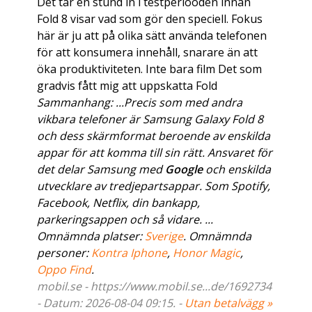
Det tar en stund in i testperiooden innan
Fold 8 visar vad som gör den speciell. Fokus
här är ju att på olika sätt använda telefonen
för att konsumera innehåll, snarare än att
öka produktiviteten. Inte bara film Det som
gradvis fått mig att uppskatta Fold
Sammanhang: ...Precis som med andra
vikbara telefoner är Samsung Galaxy Fold 8
och dess skärmformat beroende av enskilda
appar för att komma till sin rätt. Ansvaret för
det delar Samsung med
Google
och enskilda
utvecklare av tredjepartsappar. Som Spotify,
Facebook, Netflix, din bankapp,
parkeringsappen och så vidare. ...
Omnämnda platser:
Sverige
. Omnämnda
personer:
Kontra Iphone
,
Honor Magic
,
Oppo Find
.
mobil.se - https://www.mobil.se...de/1692734
- Datum: 2026-08-04 09:15. -
Utan betalvägg »