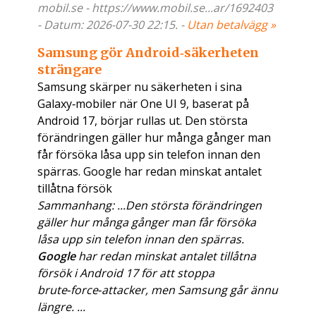
mobil.se - https://www.mobil.se...ar/1692403
- Datum: 2026-07-30 22:15. -
Utan betalvägg »
Samsung gör Android‑säkerheten
strängare
Samsung skärper nu säkerheten i sina
Galaxy‑mobiler när One UI 9, baserat på
Android 17, börjar rullas ut. Den största
förändringen gäller hur många gånger man
får försöka låsa upp sin telefon innan den
spärras. Google har redan minskat antalet
tillåtna försök
Sammanhang: ...Den största förändringen
gäller hur många gånger man får försöka
låsa upp sin telefon innan den spärras.
Google
har redan minskat antalet tillåtna
försök i Android 17 för att stoppa
brute‑force‑attacker, men Samsung går ännu
längre. ...