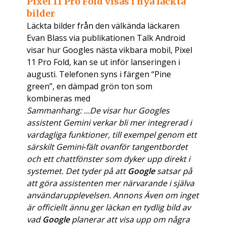
Pixel 11 Pro Fold visas i nya läckta
bilder
Läckta bilder från den välkända läckaren
Evan Blass via publikationen Talk Android
visar hur Googles nästa vikbara mobil, Pixel
11 Pro Fold, kan se ut inför lanseringen i
augusti. Telefonen syns i färgen “Pine
green”, en dämpad grön ton som
kombineras med
Sammanhang: ...De visar hur Googles
assistent Gemini verkar bli mer integrerad i
vardagliga funktioner, till exempel genom ett
särskilt Gemini‑fält ovanför tangentbordet
och ett chattfönster som dyker upp direkt i
systemet. Det tyder på att
Google
satsar på
att göra assistenten mer närvarande i själva
användarupplevelsen. Annons Även om inget
är officiellt ännu ger läckan en tydlig bild av
vad
Google
planerar att visa upp om några