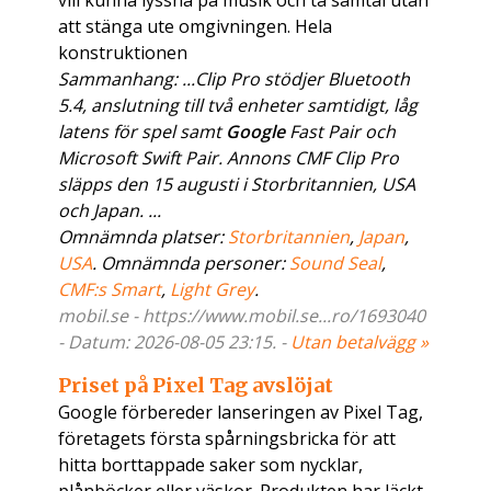
vill kunna lyssna på musik och ta samtal utan
att stänga ute omgivningen. Hela
konstruktionen
Sammanhang: ...Clip Pro stödjer Bluetooth
5.4, anslutning till två enheter samtidigt, låg
latens för spel samt
Google
Fast Pair och
Microsoft Swift Pair. Annons CMF Clip Pro
släpps den 15 augusti i Storbritannien, USA
och Japan. ...
Omnämnda platser:
Storbritannien
,
Japan
,
USA
. Omnämnda personer:
Sound Seal
,
CMF:s Smart
,
Light Grey
.
mobil.se - https://www.mobil.se...ro/1693040
- Datum: 2026-08-05 23:15. -
Utan betalvägg »
Priset på Pixel Tag avslöjat
Google förbereder lanseringen av Pixel Tag,
företagets första spårningsbricka för att
hitta borttappade saker som nycklar,