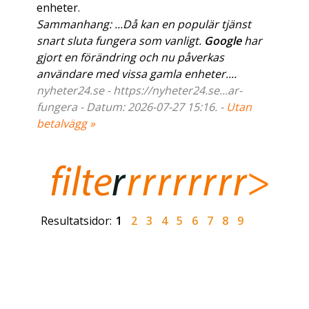
enheter.
Sammanhang: ...Då kan en populär tjänst
snart sluta fungera som vanligt.
Google
har
gjort en förändring och nu påverkas
användare med vissa gamla enheter....
nyheter24.se - https://nyheter24.se...ar-
fungera - Datum: 2026-07-27 15:16. -
Utan
betalvägg »
Resultatsidor:
1
2
3
4
5
6
7
8
9