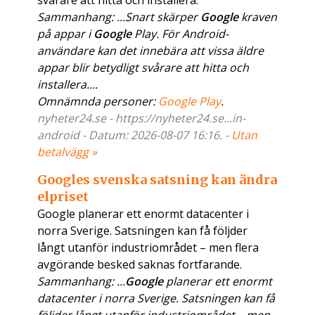
svårare att hitta och installera.
Sammanhang: ...Snart skärper
Google
kraven
på appar i
Google
Play. För Android-
användare kan det innebära att vissa äldre
appar blir betydligt svårare att hitta och
installera....
Omnämnda personer:
Google Play
.
nyheter24.se - https://nyheter24.se...in-
android - Datum: 2026-08-07 16:16. -
Utan
betalvägg »
Googles svenska satsning kan ändra
elpriset
Google planerar ett enormt datacenter i
norra Sverige. Satsningen kan få följder
långt utanför industriområdet – men flera
avgörande besked saknas fortfarande.
Sammanhang: ...
Google
planerar ett enormt
datacenter i norra Sverige. Satsningen kan få