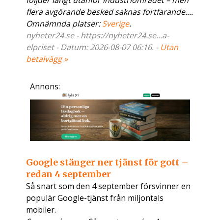
följder långt utanför industriområdet – men
flera avgörande besked saknas fortfarande....
Omnämnda platser:
Sverige
.
nyheter24.se - https://nyheter24.se...a-
elpriset - Datum: 2026-08-07 06:16. -
Utan
betalvägg »
Annons:
Google stänger ner tjänst för gott –
redan 4 september
​Så snart som den 4 september försvinner en
populär Google-tjänst från miljontals
mobiler.