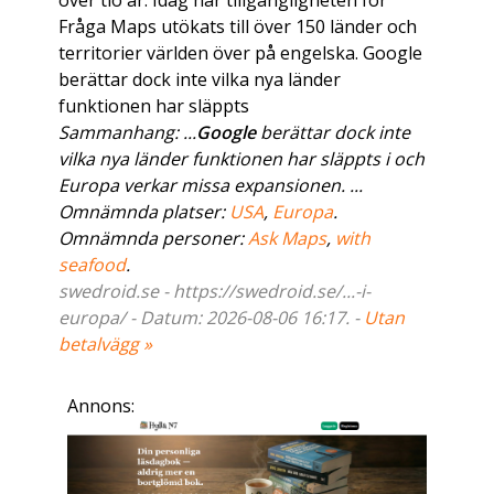
över tio år. Idag har tillgängligheten för
Fråga Maps utökats till över 150 länder och
territorier världen över på engelska. Google
berättar dock inte vilka nya länder
funktionen har släppts
Sammanhang: ...
Google
berättar dock inte
vilka nya länder funktionen har släppts i och
Europa verkar missa expansionen. ...
Omnämnda platser:
USA
,
Europa
.
Omnämnda personer:
Ask Maps
,
with
seafood
.
swedroid.se - https://swedroid.se/...-i-
europa/ - Datum: 2026-08-06 16:17. -
Utan
betalvägg »
Annons: