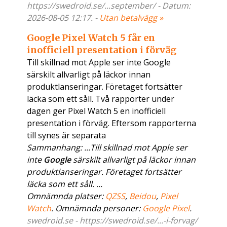
https://swedroid.se/...september/ - Datum:
2026-08-05 12:17. -
Utan betalvägg »
Google Pixel Watch 5 får en
inofficiell presentation i förväg
Till skillnad mot Apple ser inte Google
särskilt allvarligt på läckor innan
produktlanseringar. Företaget fortsätter
läcka som ett såll. Två rapporter under
dagen ger Pixel Watch 5 en inofficiell
presentation i förväg. Eftersom rapporterna
till synes är separata
Sammanhang: ...Till skillnad mot Apple ser
inte
Google
särskilt allvarligt på läckor innan
produktlanseringar. Företaget fortsätter
läcka som ett såll. ...
Omnämnda platser:
QZSS
,
Beidou
,
Pixel
Watch
. Omnämnda personer:
Google Pixel
.
swedroid.se - https://swedroid.se/...-i-forvag/