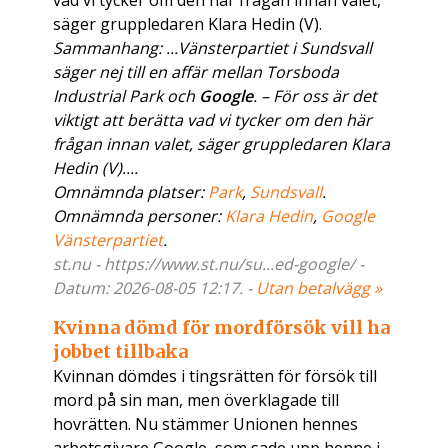
vad vi tycker om den här frågan innan valet,
säger gruppledaren Klara Hedin (V).
Sammanhang: ...Vänsterpartiet i Sundsvall
säger nej till en affär mellan Torsboda
Industrial Park och
Google
. – För oss är det
viktigt att berätta vad vi tycker om den här
frågan innan valet, säger gruppledaren Klara
Hedin (V)....
Omnämnda platser:
Park
,
Sundsvall
.
Omnämnda personer:
Klara Hedin
,
Google
Vänsterpartiet
.
st.nu - https://www.st.nu/su...ed-google/ -
Datum: 2026-08-05 12:17. -
Utan betalvägg »
Kvinna dömd för mordförsök vill ha
jobbet tillbaka
Kvinnan dömdes i tingsrätten för försök till
mord på sin man, men överklagade till
hovrätten. Nu stämmer Unionen hennes