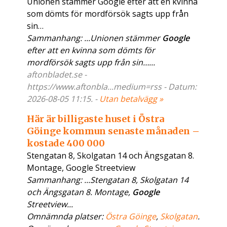
Unionen stämmer Google efter att en kvinna
som dömts för mordförsök sagts upp från
sin…
Sammanhang: ...Unionen stämmer
Google
efter att en kvinna som dömts för
mordförsök sagts upp från sin…...
aftonbladet.se -
https://www.aftonbla...medium=rss - Datum:
2026-08-05 11:15. -
Utan betalvägg »
Här är billigaste huset i Östra
Göinge kommun senaste månaden –
kostade 400 000
Stengatan 8, Skolgatan 14 och Ängsgatan 8.
Montage, Google Streetview
Sammanhang: ...Stengatan 8, Skolgatan 14
och Ängsgatan 8. Montage,
Google
Streetview...
Omnämnda platser:
Östra Göinge
,
Skolgatan
.