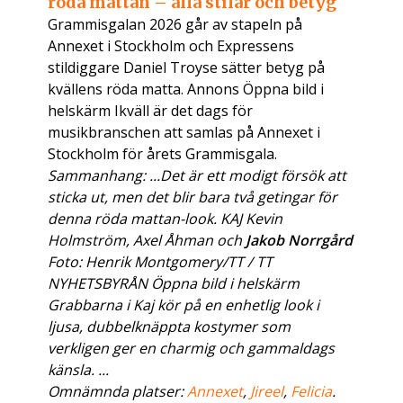
röda mattan – alla stilar och betyg
Grammisgalan 2026 går av stapeln på
Annexet i Stockholm och Expressens
stildiggare Daniel Troyse sätter betyg på
kvällens röda matta. Annons Öppna bild i
helskärm Ikväll är det dags för
musikbranschen att samlas på Annexet i
Stockholm för årets Grammisgala.
Sammanhang: ...Det är ett modigt försök att
sticka ut, men det blir bara två getingar för
denna röda mattan-look. KAJ Kevin
Holmström, Axel Åhman och
Jakob Norrgård
Foto: Henrik Montgomery/TT / TT
NYHETSBYRÅN Öppna bild i helskärm
Grabbarna i Kaj kör på en enhetlig look i
ljusa, dubbelknäppta kostymer som
verkligen ger en charmig och gammaldags
känsla. ...
Omnämnda platser:
Annexet
,
Jireel
,
Felicia
.