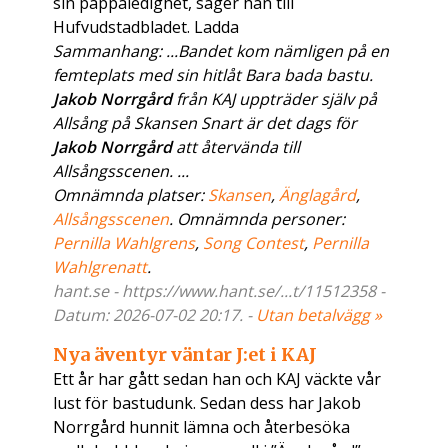
sin pappaledighet, säger han till
Hufvudstadbladet. Ladda
Sammanhang: ...Bandet kom nämligen på en
femteplats med sin hitlåt Bara bada bastu.
Jakob Norrgård
från KAJ uppträder själv på
Allsång på Skansen Snart är det dags för
Jakob Norrgård
att återvända till
Allsångsscenen. ...
Omnämnda platser:
Skansen
,
Änglagård
,
Allsångsscenen
. Omnämnda personer:
Pernilla Wahlgrens
,
Song Contest
,
Pernilla
Wahlgrenatt
.
hant.se - https://www.hant.se/...t/11512358 -
Datum: 2026-07-02 20:17. -
Utan betalvägg »
Nya äventyr väntar J:et i KAJ
Ett år har gått sedan han och KAJ väckte vår
lust för bastudunk. Sedan dess har Jakob
Norrgård hunnit lämna och återbesöka