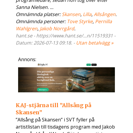
programledare, sedan hon tog över efter
Sanna Nielsen. ...
Omnämnda platser:
Skansen
,
Lilla
,
Allsången
.
Omnämnda personer:
Tove Styrke
,
Pernilla
Wahlgren
,
Jakob Norrgård
.
hant.se - https://www.hant.se/...n/11519331 -
Datum: 2026-07-13 09:18. -
Utan betalvägg »
Annons:
KAJ-stjärna till ”Allsång på
Skansen”
”Allsång på Skansen” i SVT fyller på
artistlistan till tisdagens program med Jakob