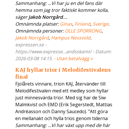
Sammanhang: ...Vi har ju en del fans där
hemma som jag tror faktiskt kommer kolla,
säger
Jakob Norrgård
....
Omnämnda platser:
Ginas
,
Finland
,
Sverige
.
Omnämnda personer:
OLLE SPORRONG
,
Jakob Norrgård
,
Hampus Nessvold
.
expressen.se -
https://www.expresse...andsskamt/ - Datum:
2026-03-08 14:15. -
Utan betalvägg »
KAJ hyllar trior i Melodifestivalens
final
Fjolårets vinnare, trion KAJ, återvänder till
Melodifestivalen med ett medley som hyllar
just minnesvärda trior. Med sig har de Siw
Malmkvist och EMD (Erik Segerstedt, Mattias
Andréasson och Danny Saucedo). ”Att göra
en mellanakt och hylla trios genom tiderna
Sammanhang: ...Vi har växt upp med de här