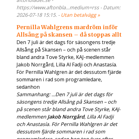
aftonbladet.se -
https://www.aftonbla...medium=rss - Datum:
2026-07-18 15:15. -
Utan betalvägg »
Pernilla Wahlgrens mardröm inför
Allsång på skansen – då stoppas allt
Den 7 juli är det dags för säsongens tredje
Allsång på Skansen – och på scenen står
bland andra Tove Styrke, KAJ-medlemmen
Jakob Norrgård, Lilla Al Fadji och Anastasía.
För Pernilla Wahlgren är det dessutom fjärde
sommaren i rad som programledare,
sedanhon
Sammanhang: ...Den 7 juli är det dags för
säsongens tredje Allsång på Skansen – och
på scenen står bland andra Tove Styrke, KAJ-
medlemmen
Jakob Norrgård
, Lilla Al Fadji
och Anastasía. För Pernilla Wahlgren är det
dessutom fjärde sommaren i rad som