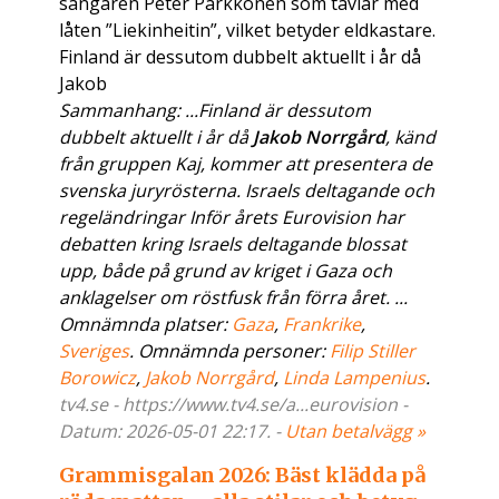
sångaren Peter Parkkonen som tävlar med
låten ”Liekinheitin”, vilket betyder eldkastare.
Finland är dessutom dubbelt aktuellt i år då
Jakob
Sammanhang: ...Finland är dessutom
dubbelt aktuellt i år då
Jakob Norrgård
, känd
från gruppen Kaj, kommer att presentera de
svenska juryrösterna. Israels deltagande och
regeländringar Inför årets Eurovision har
debatten kring Israels deltagande blossat
upp, både på grund av kriget i Gaza och
anklagelser om röstfusk från förra året. ...
Omnämnda platser:
Gaza
,
Frankrike
,
Sveriges
. Omnämnda personer:
Filip Stiller
Borowicz
,
Jakob Norrgård
,
Linda Lampenius
.
tv4.se - https://www.tv4.se/a...eurovision -
Datum: 2026-05-01 22:17. -
Utan betalvägg »
Grammisgalan 2026: Bäst klädda på