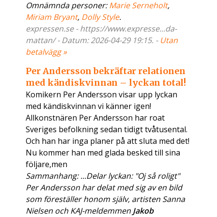
Omnämnda personer:
Marie Serneholt
,
Miriam Bryant
,
Dolly Style
.
expressen.se - https://www.expresse...da-
mattan/ - Datum: 2026-04-29 19:15. -
Utan
betalvägg »
Per Andersson bekräftar relationen
med kändiskvinnan – lyckan total!
Komikern Per Andersson visar upp lyckan
med kändiskvinnan vi känner igen!
Allkonstnären Per Andersson har roat
Sveriges befolkning sedan tidigt tvåtusental.
Och han har inga planer på att sluta med det!
Nu kommer han med glada besked till sina
följare,men
Sammanhang: ...Delar lyckan: "Oj så roligt"
Per Andersson har delat med sig av en bild
som föreställer honom själv, artisten Sanna
Nielsen och KAJ-meldemmen
Jakob