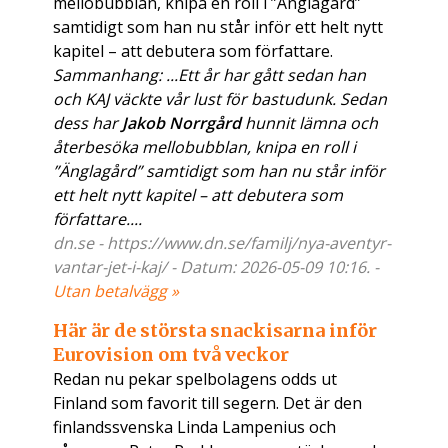
mellobubblan, knipa en roll i ”Änglagård”
samtidigt som han nu står inför ett helt nytt
kapitel – att debutera som författare.
Sammanhang: ...Ett år har gått sedan han
och KAJ väckte vår lust för bastudunk. Sedan
dess har
Jakob Norrgård
hunnit lämna och
återbesöka mellobubblan, knipa en roll i
”Änglagård” samtidigt som han nu står inför
ett helt nytt kapitel – att debutera som
författare....
dn.se - https://www.dn.se/familj/nya-aventyr-
vantar-jet-i-kaj/ - Datum: 2026-05-09 10:16. -
Utan betalvägg »
Här är de största snackisarna inför
Eurovision om två veckor
Redan nu pekar spelbolagens odds ut
Finland som favorit till segern. Det är den
finlandssvenska Linda Lampenius och