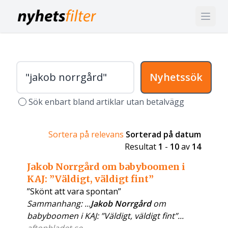
Nyhetssök
Sök enbart bland artiklar utan betalvägg
Sortera på relevans
Sorterad på datum
Resultat
1
-
10
av
14
Jakob Norrgård om babyboomen i
KAJ: ”Väldigt, väldigt fint”
”Skönt att vara spontan”
Sammanhang: ...
Jakob Norrgård
om
babyboomen i KAJ: ”Väldigt, väldigt fint”...