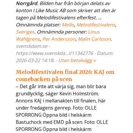
Norrgård
. Bilden har från början delats av
konton I Like Music AB som skriver att den är
tagen på Melodifestivalens efterfest. ...
Omnämnda platser:
Mello
,
Melodifestivalens
,
Sveriges
. Omnämnda personer:
Linus
Wahlgrens
,
Per Andersson
,
Malin Carlsson
.
svenskdam.se -
https://www.svenskda...l/11342776 - Datum:
2026-03-22 14:18. -
Utan betalvägg »
Melodifestivalen final 2026: KAJ om
comebacken på scen
– Det går inte att värja sig, man blir bara
grundlycklig, säger Kevin Holmström.
Annons KAJ i mellanakten till finalen, här
under fredagens genrep. Foto: OLLE
SPORRONG Öppna bild i helskärm
Bastuchock med EMD på scen. Foto: OLLE
SPORRONG Öppna bild i helskärm