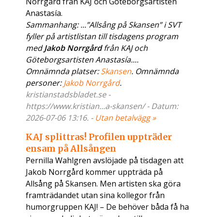
Norrgård från KAJ och Göteborgsartisten
Anastasía.
Sammanhang: ...”Allsång på Skansen” i SVT
fyller på artistlistan till tisdagens program
med
Jakob Norrgård
från KAJ och
Göteborgsartisten Anastasía....
Omnämnda platser:
Skansen
. Omnämnda
personer:
Jakob Norrgård
.
kristianstadsbladet.se -
https://www.kristian...a-skansen/ - Datum:
2026-07-06 13:16. -
Utan betalvägg »
KAJ splittras! Profilen uppträder
ensam på Allsången
Pernilla Wahlgren avslöjade på tisdagen att
Jakob Norrgård kommer uppträda på
Allsång på Skansen. Men artisten ska göra
framträdandet utan sina kollegor från
humorgruppen KAJ! – De behöver båda få ha