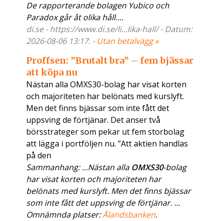
De rapporterande bolagen Yubico och
Paradox går åt olika håll....
di.se - https://www.di.se/li...lika-hall/ - Datum:
2026-08-06 13:17. -
Utan betalvägg »
Proffsen: ”Brutalt bra” – fem bjässar
att köpa nu
Nästan alla OMXS30-bolag har visat korten
och majoriteten har belönats med kurslyft.
Men det finns bjässar som inte fått det
uppsving de förtjänar. Det anser två
börsstrateger som pekar ut fem storbolag
att lägga i portföljen nu. ”Att aktien handlas
på den
Sammanhang: ...Nästan alla
OMXS30
-bolag
har visat korten och majoriteten har
belönats med kurslyft. Men det finns bjässar
som inte fått det uppsving de förtjänar. ...
Omnämnda platser:
Ålandsbanken
.