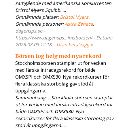
samgående med amerikanska konkurrenten
Bristol Myers Squibb. ...
Omnämnda platser:
Bristol Myers
.
Omnämnda personer:
Astra Zeneca
.
dagensps.se -
https://www.dagensps...lmsborsen/ - Datum:
2026-08-03 12:18. -
Utan betalvägg »
Börsen tog helg med nya rekord
Stockholmsbörsen stämplar ut för veckan
med färska intradagsrekord för både
OMXSPI och OMXS30. Nya rekordkurser för
flera klassiska storbolag gav stöd åt
uppgångarna.
Sammanhang: ...Stockholmsbörsen stämplar
ut för veckan med färska intradagsrekord för
både OMXSPI och
OMXS30
. Nya
rekordkurser för flera klassiska storbolag gav
stöd åt uppgångarna....