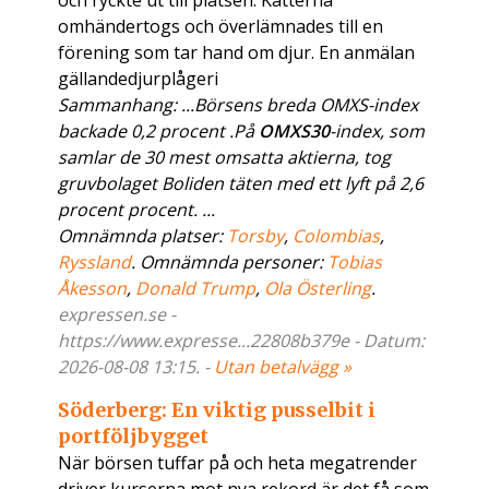
och ryckte ut till platsen. Katterna
omhändertogs och överlämnades till en
förening som tar hand om djur. En anmälan
gällandedjurplågeri
Sammanhang: ...Börsens breda OMXS-index
backade 0,2 procent .På
OMXS30
-index, som
samlar de 30 mest omsatta aktierna, tog
gruvbolaget Boliden täten med ett lyft på 2,6
procent procent. ...
Omnämnda platser:
Torsby
,
Colombias
,
Ryssland
. Omnämnda personer:
Tobias
Åkesson
,
Donald Trump
,
Ola Österling
.
expressen.se -
https://www.expresse...22808b379e - Datum:
2026-08-08 13:15. -
Utan betalvägg »
Söderberg: En viktig pusselbit i
portföljbygget
När börsen tuffar på och heta megatrender