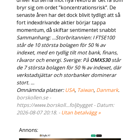
driver kurserna mot nya rekord är det få som
bryr sig om ordet ”koncentrationsrisk”. De
senaste åren har det dock blivit tydligt att så
fort indexdrivande aktier börjar tappa
momentum, då skiftar sentimentet snabbt
Sammanhang: ...Storbritannien: I FTSE100
står de 10 största bolagen för 50 % av
indexet, med en tydlig tilt mot bank, finans,
råvaror och energi. Sverige: På
OMXS30
står
de 7 största bolagen för 50 % av indexet, där
verkstadsjättar och storbanker dominerar
stort. ...
Omnämnda platser:
USA
,
Taiwan
,
Danmark
.
borskollen.se -
https://www.borskoll...foljbygget - Datum:
2026-08-07 20:18. -
Utan betalvägg »
Annons: