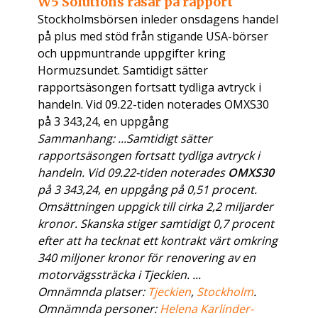
W5 Solutions rasar på rapport
Stockholmsbörsen inleder onsdagens handel
på plus med stöd från stigande USA-börser
och uppmuntrande uppgifter kring
Hormuzsundet. Samtidigt sätter
rapportsäsongen fortsatt tydliga avtryck i
handeln. Vid 09.22-tiden noterades OMXS30
på 3 343,24, en uppgång
Sammanhang: ...Samtidigt sätter
rapportsäsongen fortsatt tydliga avtryck i
handeln. Vid 09.22-tiden noterades
OMXS30
på 3 343,24, en uppgång på 0,51 procent.
Omsättningen uppgick till cirka 2,2 miljarder
kronor. Skanska stiger samtidigt 0,7 procent
efter att ha tecknat ett kontrakt värt omkring
340 miljoner kronor för renovering av en
motorvägssträcka i Tjeckien. ...
Omnämnda platser:
Tjeckien
,
Stockholm
.
Omnämnda personer:
Helena Karlinder-