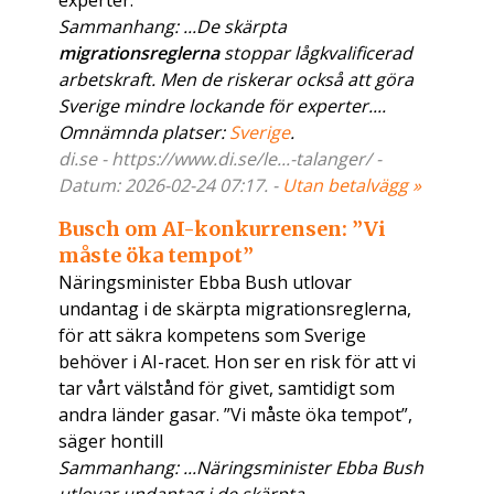
experter.
Sammanhang: ...De skärpta
migrationsreglerna
stoppar lågkvalificerad
arbetskraft. Men de riskerar också att göra
Sverige mindre lockande för experter....
Omnämnda platser:
Sverige
.
di.se - https://www.di.se/le...-talanger/ -
Datum: 2026-02-24 07:17. -
Utan betalvägg »
Busch om AI-konkurrensen: ”Vi
måste öka tempot”
Näringsminister Ebba Bush utlovar
undantag i de skärpta migrationsreglerna,
för att säkra kompetens som Sverige
behöver i AI-racet. Hon ser en risk för att vi
tar vårt välstånd för givet, samtidigt som
andra länder gasar. ”Vi måste öka tempot”,
säger hontill
Sammanhang: ...Näringsminister Ebba Bush