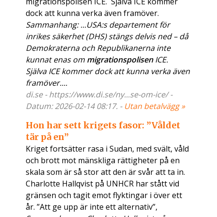
migrationspolisen ICE. Själva ICE kommer
dock att kunna verka även framöver.
Sammanhang: ...USA:s departement för
inrikes säkerhet (DHS) stängs delvis ned – då
Demokraterna och Republikanerna inte
kunnat enas om
migrationspolisen
ICE.
Själva ICE kommer dock att kunna verka även
framöver....
di.se - https://www.di.se/ny...se-om-ice/ -
Datum: 2026-02-14 08:17. -
Utan betalvägg »
Hon har sett krigets fasor: ”Våldet
tär på en”
Kriget fortsätter rasa i Sudan, med svält, våld
och brott mot mänskliga rättigheter på en
skala som är så stor att den är svår att ta in.
Charlotte Hallqvist på UNHCR har stått vid
gränsen och tagit emot flyktingar i över ett
år. ”Att ge upp är inte ett alternativ”,