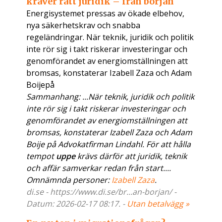
kräver rätt juridik – från början
Energisystemet pressas av ökade elbehov,
nya säkerhetskrav och snabba
regeländringar. När teknik, juridik och politik
inte rör sig i takt riskerar investeringar och
genomförandet av energiomställningen att
bromsas, konstaterar Izabell Zaza och Adam
Boijepå
Sammanhang: ...När teknik, juridik och politik
inte rör sig i takt riskerar investeringar och
genomförandet av energiomställningen att
bromsas, konstaterar Izabell Zaza och Adam
Boije på Advokatfirman Lindahl. För att hålla
tempot
uppe
krävs därför att juridik, teknik
och affär samverkar redan från start....
Omnämnda personer:
Izabell Zaza
.
di.se - https://www.di.se/br...an-borjan/ -
Datum: 2026-02-17 08:17. -
Utan betalvägg »