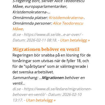
S-regering bort, skriver Alice Teodorescu
Måwe, europaparlamentariker,
Kristdemokraterna-...
Omnämnda platser:
Kristdemokraterna-
.
Omnämnda personer:
Alice Teodorescu
Måwe
.
di.se - https://www.di.se/de...e-ar-over/ -
Datum: 2026-02-11 08:18. -
Utan betalvägg »
Migrationen behöver en ventil
Regeringen bör snabba på en lösning för de
tonåringar som utvisas när de fyller 18, och
för de ”spårbytare” som är välintegrerade i
det svenska arbetslivet.
Sammanhang: ...
Migrationen
behöver en
ventil...
di.se - https://www.di.se/ledare/migrationen-
behover-en-ventil/ - Datum: 2026-02-10
13:17. -
Utan betalvägg »