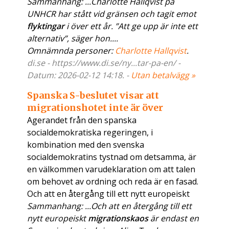
Sammanhang: ...Charlotte Hallqvist på
UNHCR har stått vid gränsen och tagit emot
flyktingar
i över ett år. ”Att ge upp är inte ett
alternativ”, säger hon....
Omnämnda personer:
Charlotte Hallqvist
.
di.se - https://www.di.se/ny...tar-pa-en/ -
Datum: 2026-02-12 14:18. -
Utan betalvägg »
Spanska S-beslutet visar att
migrationshotet inte är över
Agerandet från den spanska
socialdemokratiska regeringen, i
kombination med den svenska
socialdemokratins tystnad om detsamma, är
en välkommen varudeklaration om att talen
om behovet av ordning och reda är en fasad.
Och att en återgång till ett nytt europeiskt
Sammanhang: ...Och att en återgång till ett
nytt europeiskt
migrationskaos
är endast en