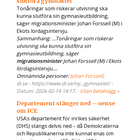
slutföra gymnasiet
Tonåringar som riskerar utvisning ska
kunna slutföra sin gymnasieutbildning,
säger migrationsminister Johan Forssell (M) i
Ekots lördagsintervju.
Sammanhang: ...Tonåringar som riskerar
utvisning ska kunna slutföra sin
gymnasieutbildning, säger
migrationsminister
Johan Forssell (M) i Ekots
lördagsintervju....
Omnämnda personer:
Johan Forssell
.
di.se - https://www.di.se/ny...gymnasiet/ -
Datum: 2026-02-14 14:17. -
Utan betalvägg »
Departement stänger ned – oense
om ICE
USA:s departement för inrikes säkerhet
(DHS) stängs delvis ned – då Demokraterna
och Republikanerna inte kunnat enas om