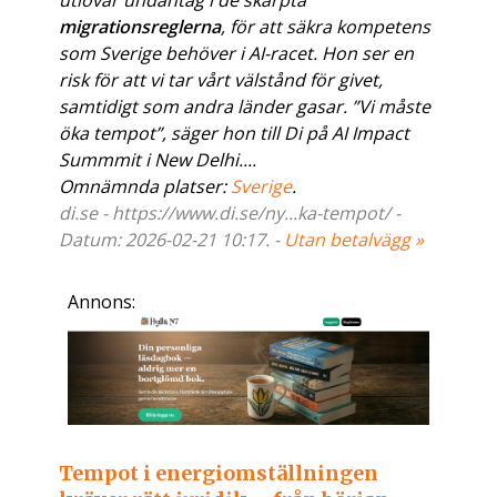
utlovar undantag i de skärpta
migrationsreglerna
, för att säkra kompetens
som Sverige behöver i AI-racet. Hon ser en
risk för att vi tar vårt välstånd för givet,
samtidigt som andra länder gasar. ”Vi måste
öka tempot”, säger hon till Di på AI Impact
Summmit i New Delhi....
Omnämnda platser:
Sverige
.
di.se - https://www.di.se/ny...ka-tempot/ -
Datum: 2026-02-21 10:17. -
Utan betalvägg »
Annons:
Tempot i energiomställningen