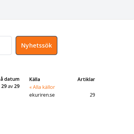
Nyhetssök
på datum
Källa
Artiklar
-
29
av
29
« Alla källor
ekuriren.se
29