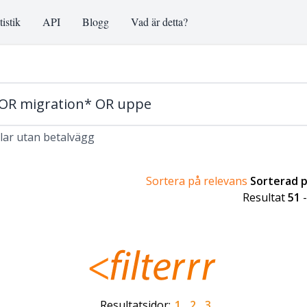
tistik
API
Blogg
Vad är detta?
klar utan betalvägg
Sortera på relevans
Sorterad 
Resultat
51
Resultatsidor:
1
2
3