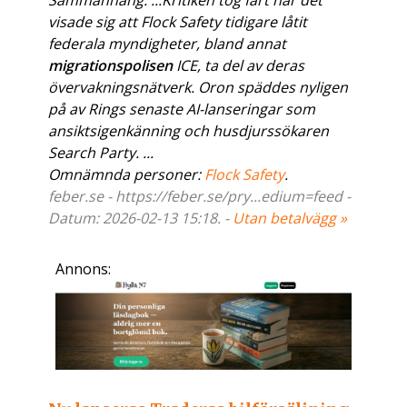
Sammanhang: ...Kritiken tog fart när det
visade sig att Flock Safety tidigare låtit
federala myndigheter, bland annat
migrationspolisen
ICE, ta del av deras
övervakningsnätverk. Oron späddes nyligen
på av Rings senaste AI-lanseringar som
ansiktsigenkänning och husdjurssökaren
Search Party. ...
Omnämnda personer:
Flock Safety
.
feber.se - https://feber.se/pry...edium=feed -
Datum: 2026-02-13 15:18. -
Utan betalvägg »
Annons: