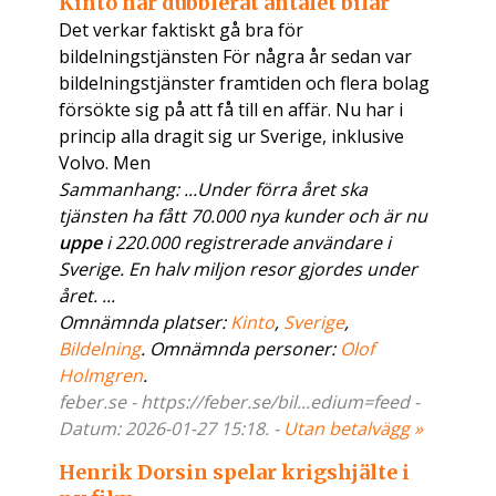
Kinto har dubblerat antalet bilar
Det verkar faktiskt gå bra för
bildelningstjänsten För några år sedan var
bildelningstjänster framtiden och flera bolag
försökte sig på att få till en affär. Nu har i
princip alla dragit sig ur Sverige, inklusive
Volvo. Men
Sammanhang: ...Under förra året ska
tjänsten ha fått 70.000 nya kunder och är nu
uppe
i 220.000 registrerade användare i
Sverige. En halv miljon resor gjordes under
året. ...
Omnämnda platser:
Kinto
,
Sverige
,
Bildelning
. Omnämnda personer:
Olof
Holmgren
.
feber.se - https://feber.se/bil...edium=feed -
Datum: 2026-01-27 15:18. -
Utan betalvägg »
Henrik Dorsin spelar krigshjälte i