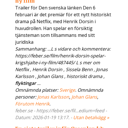
ny film
Trailer för Den svenska länken Den 6
februari är det premiär för ett nytt historiskt
drama på Netflix, med Henrik Dorsin i
huvudrollen. Han spelar en försiktig
tjänsteman som tillsammans med sitt
juridiska
Sammanhang: ...L s vidare och kommentera:
https://feber.se/film/henrik-dorsin-spelar-
krigshjalte-i-ny-film/487445/ L s mer om
Netflix , Henrik Dorsin , Sissela Benn , Jonas
Karlsson , Johan Glans , historiskt drama ,
flyktingar
...
Omnämnda platser:
Sverige
. Omnämnda
personer:
Jonas Karlsson
,
Johan Glans
,
Förutom Henrik
.
feber.se - https://feber.se/fil...edium=feed -
Datum: 2026-01-19 13:17. -
Utan betalvägg »