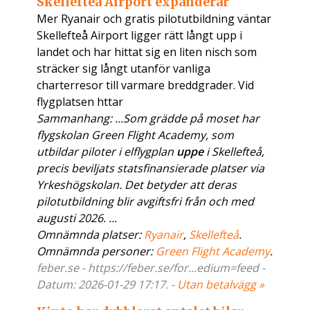
Skellefteå Airport expanderar
Mer Ryanair och gratis pilotutbildning väntar
Skellefteå Airport ligger rätt långt upp i
landet och har hittat sig en liten nisch som
sträcker sig långt utanför vanliga
charterresor till varmare breddgrader. Vid
flygplatsen httar
Sammanhang: ...Som grädde på moset har
flygskolan Green Flight Academy, som
utbildar piloter i elflygplan
uppe
i Skellefteå,
precis beviljats statsfinansierade platser via
Yrkeshögskolan. Det betyder att deras
pilotutbildning blir avgiftsfri från och med
augusti 2026. ...
Omnämnda platser:
Ryanair
,
Skellefteå
.
Omnämnda personer:
Green Flight Academy
.
feber.se - https://feber.se/for...edium=feed -
Datum: 2026-01-29 17:17. -
Utan betalvägg »