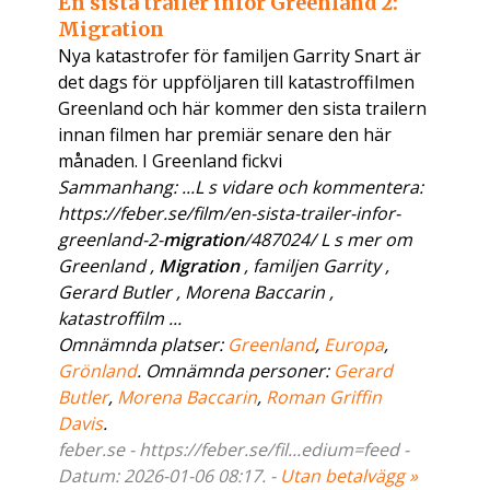
En sista trailer inför Greenland 2:
Migration
Nya katastrofer för familjen Garrity Snart är
det dags för uppföljaren till katastroffilmen
Greenland och här kommer den sista trailern
innan filmen har premiär senare den här
månaden. I Greenland fickvi
Sammanhang: ...L s vidare och kommentera:
https://feber.se/film/en-sista-trailer-infor-
greenland-2-
migration
/487024/ L s mer om
Greenland ,
Migration
, familjen Garrity ,
Gerard Butler , Morena Baccarin ,
katastroffilm ...
Omnämnda platser:
Greenland
,
Europa
,
Grönland
. Omnämnda personer:
Gerard
Butler
,
Morena Baccarin
,
Roman Griffin
Davis
.
feber.se - https://feber.se/fil...edium=feed -
Datum: 2026-01-06 08:17. -
Utan betalvägg »