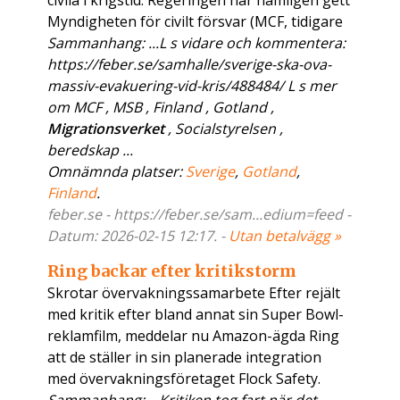
civila i krigstid. Regeringen har nämligen gett
Myndigheten för civilt försvar (MCF, tidigare
Sammanhang: ...L s vidare och kommentera:
https://feber.se/samhalle/sverige-ska-ova-
massiv-evakuering-vid-kris/488484/ L s mer
om MCF , MSB , Finland , Gotland ,
Migrationsverket
, Socialstyrelsen ,
beredskap ...
Omnämnda platser:
Sverige
,
Gotland
,
Finland
.
feber.se - https://feber.se/sam...edium=feed -
Datum: 2026-02-15 12:17. -
Utan betalvägg »
Ring backar efter kritikstorm
Skrotar övervakningssamarbete Efter rejält
med kritik efter bland annat sin Super Bowl-
reklamfilm, meddelar nu Amazon-ägda Ring
att de ställer in sin planerade integration
med övervakningsföretaget Flock Safety.