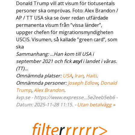
Donald Trump vill att visum för tiotusentals
personer ska omprövas. Foto: Alex Brandon /
AP / TT USA ska se över redan utfärdade
permanenta visum från ”vissa länder”,
uppger chefen för migrationsmyndigheten
USCIS. Visumen, så kallade ”green card”, som
ska
Sammanhang: ...Han kom till USA i
september 2021 och fick
asyl
i landet i våras.
(TT)...
Omnämnda platser:
USA
,
Iran
,
Haiti
.
Omnämnda personer:
Joseph Edlow
,
Donald
Trump
,
Alex Brandon
.
kvp.se - https://www.expresse...5e2eeb5eb6 -
Datum: 2025-11-28 11:15. -
Utan betalvägg »