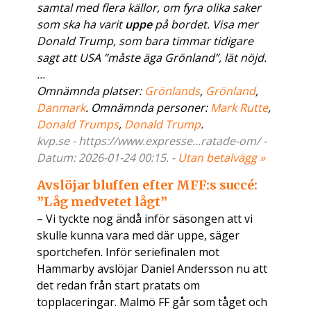
samtal med flera källor, om fyra olika saker
som ska ha varit
uppe
på bordet. Visa mer
Donald Trump, som bara timmar tidigare
sagt att USA ”måste äga Grönland”, lät nöjd.
...
Omnämnda platser:
Grönlands
,
Grönland
,
Danmark
. Omnämnda personer:
Mark Rutte
,
Donald Trumps
,
Donald Trump
.
kvp.se - https://www.expresse...ratade-om/ -
Datum: 2026-01-24 00:15. -
Utan betalvägg »
Avslöjar bluffen efter MFF:s succé:
”Låg medvetet lågt”
– Vi tyckte nog ändå inför säsongen att vi
skulle kunna vara med där uppe, säger
sportchefen. Inför seriefinalen mot
Hammarby avslöjar Daniel Andersson nu att
det redan från start pratats om
topplaceringar. Malmö FF går som tåget och