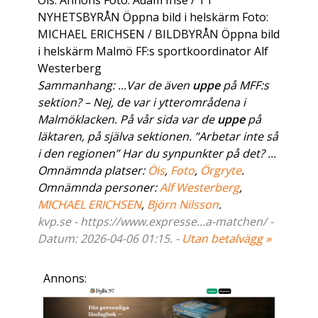
Öis. Annons Foto: Adam Ihse / TT
NYHETSBYRÅN Öppna bild i helskärm Foto:
MICHAEL ERICHSEN / BILDBYRÅN Öppna bild
i helskärm Malmö FF:s sportkoordinator Alf
Westerberg
Sammanhang: ...Var de även
uppe
på MFF:s
sektion? – Nej, de var i ytterområdena i
Malmöklacken. På vår sida var de
uppe
på
läktaren, på själva sektionen. ”Arbetar inte så
i den regionen” Har du synpunkter på det? ...
Omnämnda platser:
Öis
,
Foto
,
Örgryte
.
Omnämnda personer:
Alf Westerberg
,
MICHAEL ERICHSEN
,
Björn Nilsson
.
kvp.se - https://www.expresse...a-matchen/ -
Datum: 2026-04-06 01:15. -
Utan betalvägg »
Annons: