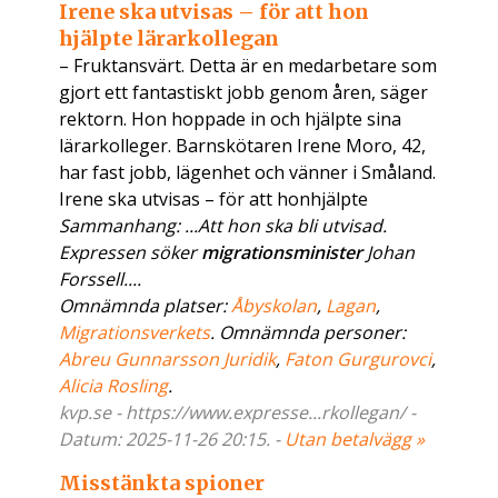
Irene ska utvisas – för att hon
hjälpte lärarkollegan
– Fruktansvärt. Detta är en medarbetare som
gjort ett fantastiskt jobb genom åren, säger
rektorn. Hon hoppade in och hjälpte sina
lärarkolleger. Barnskötaren Irene Moro, 42,
har fast jobb, lägenhet och vänner i Småland.
Irene ska utvisas – för att honhjälpte
Sammanhang: ...Att hon ska bli utvisad.
Expressen söker
migrationsminister
Johan
Forssell....
Omnämnda platser:
Åbyskolan
,
Lagan
,
Migrationsverkets
. Omnämnda personer:
Abreu Gunnarsson Juridik
,
Faton Gurgurovci
,
Alicia Rosling
.
kvp.se - https://www.expresse...rkollegan/ -
Datum: 2025-11-26 20:15. -
Utan betalvägg »
Misstänkta spioner