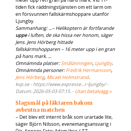
meter upp i en gran på hans mark. Vid 11-
tiden fick räddningstjänsten om ett larm om
en försvunnen fallskärmshoppare utanför
Ljungby.
Sammanhang: ...– Helikoptern är fortfarande
uppe
i luften, de ska hissa ner honom, säger
Jens. Jens Hörberg hittade
fallskärmshopparen – 16 meter upp i en gran
på hans mark. ...
Omnämnda platser:
Smålänningen
,
Ljungby
.
Omnämnda personer:
Fredrik Hermansson
,
Jens Hörberg
,
Micael Holmstrand
.
kvp.se - https://www.expresse...r-ljungby/ -
Datum: 2026-05-03 07:15. -
Utan betalvägg »
Slagsmål på läktaren bakom
avbrutna matchen
– Det blev ett internt bråk som urartade lite,
säger Björn Nilsson, evenemangsansvarig i