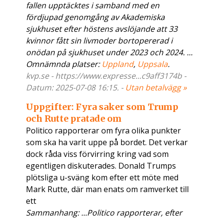
fallen upptäcktes i samband med en
fördjupad genomgång av Akademiska
sjukhuset efter höstens avslöjande att 33
kvinnor fått sin livmoder bortopererad i
onödan på sjukhuset under 2023 och 2024. ...
Omnämnda platser:
Uppland
,
Uppsala
.
kvp.se - https://www.expresse...c9aff3174b -
Datum: 2025-07-08 16:15. -
Utan betalvägg »
Uppgifter: Fyra saker som Trump
och Rutte pratade om
Politico rapporterar om fyra olika punkter
som ska ha varit uppe på bordet. Det verkar
dock råda viss förvirring kring vad som
egentligen diskuterades. Donald Trumps
plötsliga u-sväng kom efter ett möte med
Mark Rutte, där man enats om ramverket till
ett
Sammanhang: ...Politico rapporterar, efter