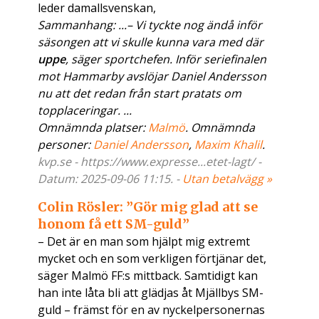
leder damallsvenskan,
Sammanhang: ...– Vi tyckte nog ändå inför
säsongen att vi skulle kunna vara med där
uppe
, säger sportchefen. Inför seriefinalen
mot Hammarby avslöjar Daniel Andersson
nu att det redan från start pratats om
topplaceringar. ...
Omnämnda platser:
Malmö
. Omnämnda
personer:
Daniel Andersson
,
Maxim Khalil
.
kvp.se - https://www.expresse...etet-lagt/ -
Datum: 2025-09-06 11:15. -
Utan betalvägg »
Colin Rösler: ”Gör mig glad att se
honom få ett SM-guld”
– Det är en man som hjälpt mig extremt
mycket och en som verkligen förtjänar det,
säger Malmö FF:s mittback. Samtidigt kan
han inte låta bli att glädjas åt Mjällbys SM-
guld – främst för en av nyckelpersonernas