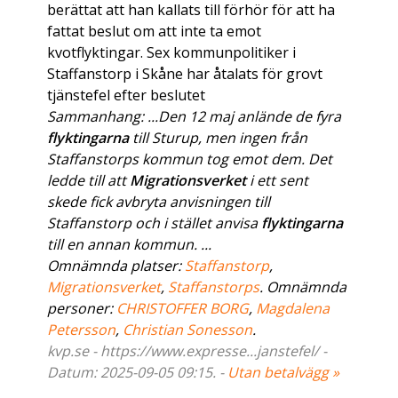
berättat att han kallats till förhör för att ha
fattat beslut om att inte ta emot
kvotflyktingar. Sex kommunpolitiker i
Staffanstorp i Skåne har åtalats för grovt
tjänstefel efter beslutet
Sammanhang: ...Den 12 maj anlände de fyra
flyktingarna
till Sturup, men ingen från
Staffanstorps kommun tog emot dem. Det
ledde till att
Migrationsverket
i ett sent
skede fick avbryta anvisningen till
Staffanstorp och i stället anvisa
flyktingarna
till en annan kommun. ...
Omnämnda platser:
Staffanstorp
,
Migrationsverket
,
Staffanstorps
. Omnämnda
personer:
CHRISTOFFER BORG
,
Magdalena
Petersson
,
Christian Sonesson
.
kvp.se - https://www.expresse...janstefel/ -
Datum: 2025-09-05 09:15. -
Utan betalvägg »