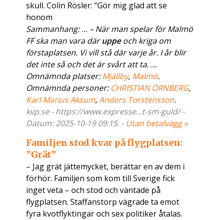
skull. Colin Rösler: ”Gör mig glad att se
honom
Sammanhang: ... – När man spelar för Malmö
FF ska man vara där
uppe
och kriga om
förstaplatsen. Vi vill stå där varje år. I år blir
det inte så och det är svårt att ta. ...
Omnämnda platser:
Mjällby
,
Malmö
.
Omnämnda personer:
CHRISTIAN ÖRNBERG
,
Karl Marius Aksum
,
Anders Torstensson
.
kvp.se - https://www.expresse...t-sm-guld/ -
Datum: 2025-10-19 09:15. -
Utan betalvägg »
Familjen stod kvar på flygplatsen:
”Grät”
– Jag grät jättemycket, berättar en av dem i
förhör. Familjen som kom till Sverige fick
inget veta – och stod och väntade på
flygplatsen. Staffanstorp vägrade ta emot
fyra kvotflyktingar och sex politiker åtalas.