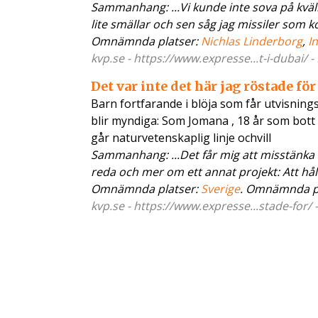
Sammanhang: ...Vi kunde inte sova på kväll
lite smällar och sen såg jag missiler som ko
Omnämnda platser:
Nichlas Linderborg
,
I
kvp.se - https://www.expresse...t-i-dubai/ 
Det var inte det här jag röstade för
Barn fortfarande i blöja som får utvisning
blir myndiga: Som Jomana , 18 år som bott 
går naturvetenskaplig linje ochvill
Sammanhang: ...Det får mig att misstänka
reda och mer om ett annat projekt: Att hålla
Omnämnda platser:
Sverige
. Omnämnda p
kvp.se - https://www.expresse...stade-for/ 