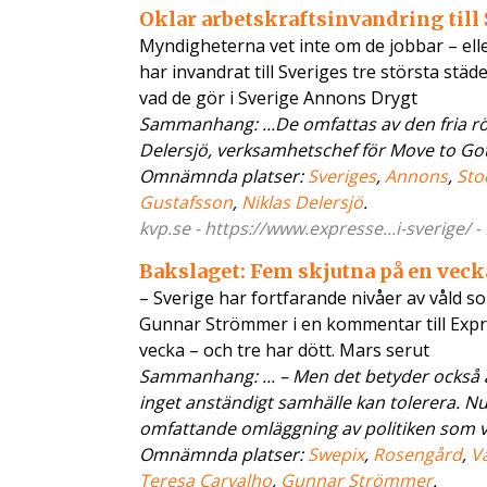
Oklar arbetskraftsinvandring till 
Myndigheterna vet inte om de jobbar – elle
har invandrat till Sveriges tre största st
vad de gör i Sverige Annons Drygt
Sammanhang: ...De omfattas av den fria rö
Delersjö, verksamhetschef för Move to Goth
Omnämnda platser:
Sveriges
,
Annons
,
Sto
Gustafsson
,
Niklas Delersjö
.
kvp.se - https://www.expresse...i-sverige/ 
Bakslaget: Fem skjutna på en veck
– Sverige har fortfarande nivåer av våld s
Gunnar Strömmer i en kommentar till Expres
vecka – och tre har dött. Mars serut
Sammanhang: ... – Men det betyder också at
inget anständigt samhälle kan tolerera. Nu
omfattande omläggning av politiken som vi g
Omnämnda platser:
Swepix
,
Rosengård
,
V
Teresa Carvalho
,
Gunnar Strömmer
.