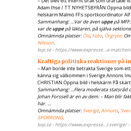
– Det blev ett internt bråk som urartade l
Adam Ihse / TT NYHETSBYRÅN Öppna bild 
helskärm Malmö FF:s sportkoordinator Al
Sammanhang: ...Var de även
uppe
på MFF:s
var de
uppe
på läktaren, på själva sektione
Omnämnda platser:
Öis
,
Foto
,
Örgryte
. O
Nilsson
.
kvp.se - https://www.expresse...a-matchen/
Kraftiga politiska reaktioner på 
– Man borde inte betrakta Sverige som ett
känna sig välkommen i Sverige Annons Imam
CHRISTIAN Öppna bild i helskärm På skär
Sammanhang: ...Flera moderata statsråd oc
Johan Forssell är en av dem: – Man blir fa
här. ...
Omnämnda platser:
Sverige
,
Annons
,
Sver
SPORRONG
.
kvp.se - https://www.expresse...i-sverige/ 