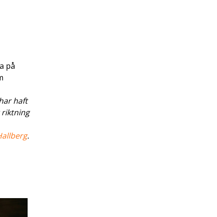
a på
m
har haft
 riktning
allberg
.