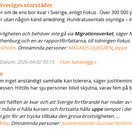
Sveriges storstäder
r om de ens bor kvar i Sverige, enligt Fokus . Över 300 000
äder utan någon känd anledning. Hundratusentals osynliga – i
rligheten och behöver inte gå via
Migrationsverket
, säger N
enburg och en av rapportförfattarna, till tidningen Fokus. .
ckholm
. Omnämnda personer:
MAGNUS LILJEGREN
,
Jeppe
- Datum: 2026-04-02 00:15. -
Utan betalvägg »
a
om inget anständigt samhälle kan tolerera, säger justitiemini
sen. Hittills har sju personer blivit skjutna, varav fem på 
t hälften är kvar och att Sverige fortfarande har nivåer av
 måste vi hålla kursen och fortsatta hålla
uppe
tempot i de
ör för att trycka tillbaka den grova brottsligheten. ...
årby
. Omnämnda personer:
Justitieminister Gunnar Ström