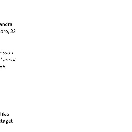
 andra
mare, 32
ersson
d annat
nde
chlas
etaget