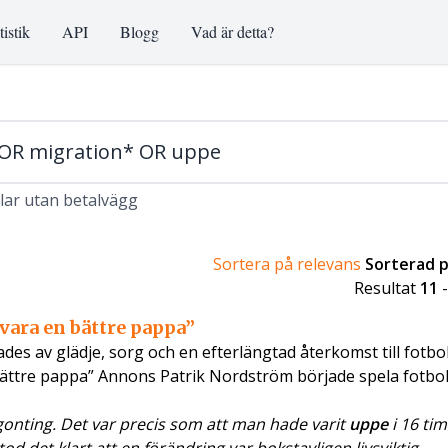
tistik
API
Blogg
Vad är detta?
klar utan betalvägg
Sortera på relevans
Sorterad 
Resultat
11
e vara en bättre pappa”
des av glädje, sorg och en efterlängtad återkomst till fotbol
en bättre pappa” Annons Patrik Nordström började spela fotbo
onting. Det var precis som att man hade varit
uppe
i 16 ti