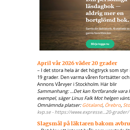
April vår 2026 väder 20 grader
– I det stora hela är det högtryck som styr
19 grader. Den varma våren fortsätter och
Annons Vårvyer i Stockholm. Här blir
Sammanhang: ...Det kan fortfarande vara 
exempel, säger Linus Falk Mot helgen väntas
Omnämnda platser:
Götaland
,
Örebro
,
St
kvp.se - https://www.expresse...20-grader/
Slagsmål på läktaren bakom avbr