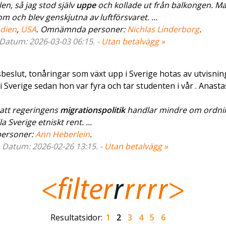
en, så jag stod själv
uppe
och kollade ut från balkongen. M
m och blev genskjutna av luftförsvaret. ...
ndien
,
USA
. Omnämnda personer:
Nichlas Linderborg
.
- Datum: 2026-03-03 06:15. -
Utan betalvägg »
sbeslut, tonåringar som växt upp i Sverige hotas av utvisnin
i Sverige sedan hon var fyra och tar studenten i vår . Anasta
 att regeringens
migrationspolitik
handlar mindre om ordni
 Sverige etniskt rent. ...
ersoner:
Ann Heberlein
.
- Datum: 2026-02-26 13:15. -
Utan betalvägg »
Resultatsidor:
1
2
3
4
5
6