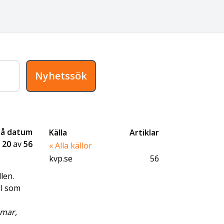
Nyhetssök
på datum
Källa
Artiklar
-
20
av
56
« Alla källor
kvp.se
56
len.
ll som
mmar,