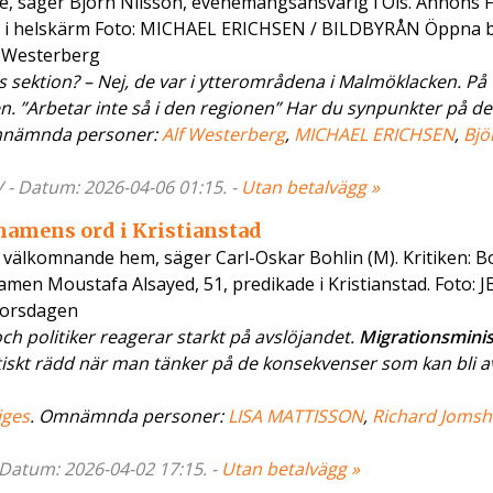
ite, säger Björn Nilsson, evenemangsansvarig i Öis. Annons F
i helskärm Foto: MICHAEL ERICHSEN / BILDBYRÅN Öppna bi
f Westerberg
 sektion? – Nej, de var i ytterområdena i Malmöklacken. På 
n. ”Arbetar inte så i den regionen” Har du synpunkter på det?
mnämnda personer:
Alf Westerberg
,
MICHAEL ERICHSEN
,
Bjö
 - Datum: 2026-04-06 01:15. -
Utan betalvägg »
imamens ord i Kristianstad
 välkomnande hem, säger Carl-Oskar Bohlin (M). Kritiken: B
en Moustafa Alsayed, 51, predikade i Kristianstad. Foto: 
torsdagen
h politiker reagerar starkt på avslöjandet.
Migrationsmini
ktiskt rädd när man tänker på de konsekvenser som kan bli a
iges
. Omnämnda personer:
LISA MATTISSON
,
Richard Jomsh
- Datum: 2026-04-02 17:15. -
Utan betalvägg »