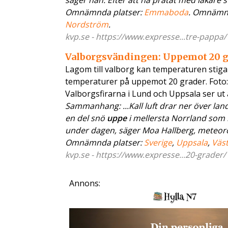
säger han. Efter att ha pratat med läkare st
Omnämnda platser:
Emmaboda
. Omnämn
Nordström
.
kvp.se - https://www.expresse...tre-pappa/
Valborgsvändingen: Uppemot 20 g
Lagom till valborg kan temperaturen stiga
temperaturer på uppemot 20 grader. Fot
Valborgsfirarna i Lund och Uppsala ser ut
Sammanhang: ...Kall luft drar ner över land
en del snö
uppe
i mellersta Norrland som n
under dagen, säger Moa Hallberg, meteorol
Omnämnda platser:
Sverige
,
Uppsala
,
Väs
kvp.se - https://www.expresse...20-grader/
Annons: