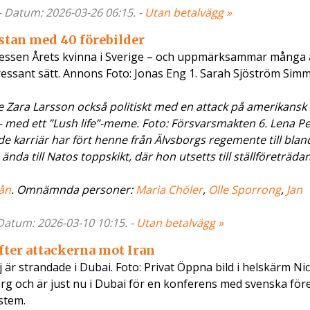
 - Datum: 2026-03-26 06:15. -
Utan betalvägg »
istan med 40 förebilder
pressen Årets kvinna i Sverige – och uppmärksammar många
ntressant sätt. Annons Foto: Jonas Eng 1. Sarah Sjöström Sim
Zara Larsson också politiskt med en attack på amerikansk
 med ett ”Lush life”-meme. Foto: Försvarsmakten 6. Lena P
e karriär har fört henne från Älvsborgs regemente till blan
nda till Natos toppskikt, där hon utsetts till ställföreträda
ån
. Omnämnda personer:
Maria Chöler
,
Olle Sporrong
,
Jan
- Datum: 2026-03-10 10:15. -
Utan betalvägg »
fter attackerna mot Iran
är strandade i Dubai. Foto: Privat Öppna bild i helskärm Ni
borg och är just nu i Dubai för en konferens med svenska för
stem.