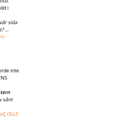
oto:
ld i
vår sida
 ...
rn
orde inte
JENS
stern
v sånt
of
,
OLLE