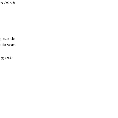
an hörde
g när de
siia som
ng och