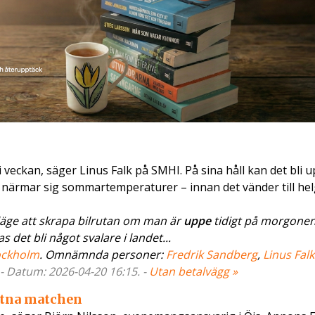
 i veckan, säger Linus Falk på SMHI. På sina håll kan det bli
 närmar sig sommartemperaturer – innan det vänder till hel
läge att skrapa bilrutan om man är
uppe
tidigt på morgonen 
 det bli något svalare i landet...
ockholm
. Omnämnda personer:
Fredrik Sandberg
,
Linus Falk
 - Datum: 2026-04-20 16:15. -
Utan betalvägg »
utna matchen