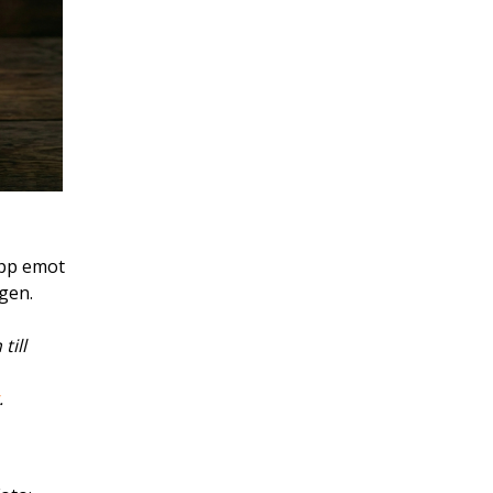
 upp emot
gen.
till
.