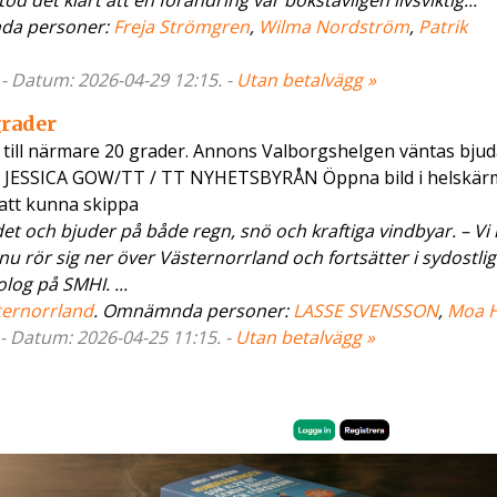
od det klart att en förändring var bokstavligen livsviktig...
da personer:
Freja Strömgren
,
Wilma Nordström
,
Patrik
 - Datum: 2026-04-29 12:15. -
Utan betalvägg »
rader
 till närmare 20 grader. Annons Valborgshelgen väntas bjud
o: JESSICA GOW/TT / TT NYHETSBYRÅN Öppna bild i helskär
 att kunna skippa
et och bjuder på både regn, snö och kraftiga vindbyar. – Vi 
u rör sig ner över Västernorrland och fortsätter i sydostlig
og på SMHI. ...
ternorrland
. Omnämnda personer:
LASSE SVENSSON
,
Moa H
 - Datum: 2026-04-25 11:15. -
Utan betalvägg »