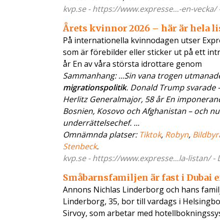
kvp.se - https://www.expresse...-en-vecka/
Årets kvinnor 2026 – här är hela l
På internationella kvinnodagen utser Ex
som är förebilder eller sticker ut på ett i
år En av våra största idrottare genom
Sammanhang: ...Sin vana trogen utmanade 
migrationspolitik
. Donald Trump svarade –
Herlitz Generalmajor, 58 år En imponerand
Bosnien, Kosovo och Afghanistan – och nu ä
underrättelsechef. ...
Omnämnda platser:
Tiktok
,
Robyn
,
Bildbyr
Stenbeck
.
kvp.se - https://www.expresse...la-listan/ 
Småbarnsfamiljen är fast i Dubai e
Annons Nichlas Linderborg och hans familj 
Linderborg, 35, bor till vardags i Helsing
Sirvoy, som arbetar med hotellbokningssy