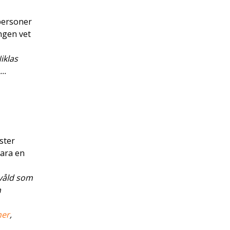
 personer
ngen vet
iklas
..
ster
bara en
 våld som
n
mer
,