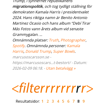
Trump, i synnerhet republikanens
migrationspolitik
, och tog tydligt ställning för
demokraten Kamala Harris i presidentvalet
2024. Hans riktiga namn är Benito Antonio
Martinez Ocasio och hans album “Debí Tirar
Más Fotos vann årets album vid senaste
Grammygalan. ...
Omnämnda platser:
Truth
,
Photographer
,
Spotify
. Omnämnda personer:
Kamala
Harris
,
Donald Trump
,
Super Bowls
.
marcusoscarsson.se -
https://marcusoscars...t-bestort/ - Datum:
2026-02-09 06:18. -
Utan betalvägg »
Resultatsidor:
1
2
3
4
5
6
7
8
9