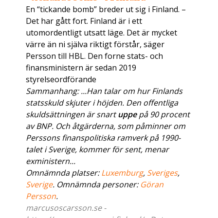
En “tickande bomb” breder ut sig i Finland. –
Det har gått fort. Finland är i ett
utomordentligt utsatt läge. Det är mycket
värre än ni själva riktigt förstår, säger
Persson till HBL. Den forne stats- och
finansministern är sedan 2019
styrelseordförande
Sammanhang: ...Han talar om hur Finlands
statsskuld skjuter i höjden. Den offentliga
skuldsättningen är snart
uppe
på 90 procent
av BNP. Och åtgärderna, som påminner om
Perssons finanspolitiska ramverk på 1990-
talet i Sverige, kommer för sent, menar
exministern...
Omnämnda platser:
Luxemburg
,
Sveriges
,
Sverige
. Omnämnda personer:
Göran
Persson
.
marcusoscarsson.se -