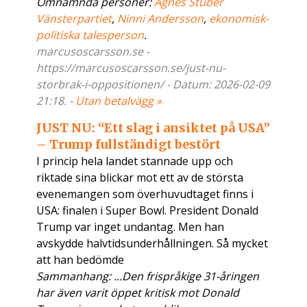
Omnämnda personer:
Agnes Stuber
Vänsterpartiet
,
Ninni Andersson
,
ekonomisk-
politiska talesperson
.
marcusoscarsson.se -
https://marcusoscarsson.se/just-nu-
storbrak-i-oppositionen/ - Datum: 2026-02-09
21:18. -
Utan betalvägg »
JUST NU: “Ett slag i ansiktet på USA”
– Trump fullständigt bestört
I princip hela landet stannade upp och
riktade sina blickar mot ett av de största
evenemangen som överhuvudtaget finns i
USA: finalen i Super Bowl. President Donald
Trump var inget undantag. Men han
avskydde halvtidsunderhållningen. Så mycket
att han bedömde
Sammanhang: ...Den frispråkige 31-åringen
har även varit öppet kritisk mot Donald