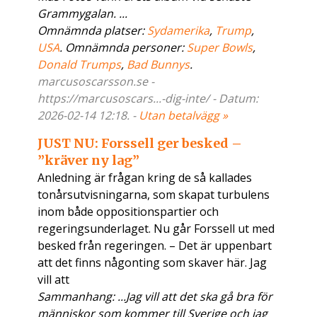
Grammygalan. ...
Omnämnda platser:
Sydamerika
,
Trump
,
USA
. Omnämnda personer:
Super Bowls
,
Donald Trumps
,
Bad Bunnys
.
marcusoscarsson.se -
https://marcusoscars...-dig-inte/ - Datum:
2026-02-14 12:18. -
Utan betalvägg »
JUST NU: Forssell ger besked –
”kräver ny lag”
Anledning är frågan kring de så kallades
tonårsutvisningarna, som skapat turbulens
inom både oppositionspartier och
regeringsunderlaget. Nu går Forssell ut med
besked från regeringen. – Det är uppenbart
att det finns någonting som skaver här. Jag
vill att
Sammanhang: ...Jag vill att det ska gå bra för
människor som kommer till Sverige och jag