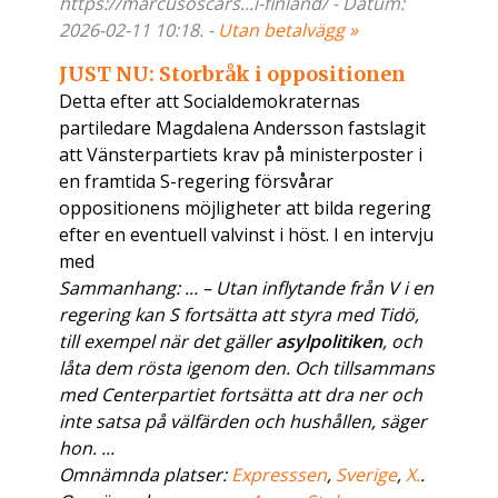
https://marcusoscars...i-finland/ - Datum:
2026-02-11 10:18. -
Utan betalvägg »
JUST NU: Storbråk i oppositionen
Detta efter att Socialdemokraternas
partiledare Magdalena Andersson fastslagit
att Vänsterpartiets krav på ministerposter i
en framtida S-regering försvårar
oppositionens möjligheter att bilda regering
efter en eventuell valvinst i höst. I en intervju
med
Sammanhang: ... – Utan inflytande från V i en
regering kan S fortsätta att styra med Tidö,
till exempel när det gäller
asylpolitiken
, och
låta dem rösta igenom den. Och tillsammans
med Centerpartiet fortsätta att dra ner och
inte satsa på välfärden och hushållen, säger
hon. ...
Omnämnda platser:
Expresssen
,
Sverige
,
X.
.