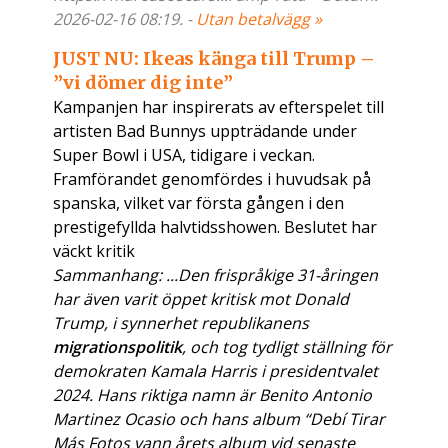
2026-02-16 08:19. -
Utan betalvägg »
JUST NU: Ikeas känga till Trump –
”vi dömer dig inte”
Kampanjen har inspirerats av efterspelet till
artisten Bad Bunnys uppträdande under
Super Bowl i USA, tidigare i veckan.
Framförandet genomfördes i huvudsak på
spanska, vilket var första gången i den
prestigefyllda halvtidsshowen. Beslutet har
väckt kritik
Sammanhang: ...Den frispråkige 31-åringen
har även varit öppet kritisk mot Donald
Trump, i synnerhet republikanens
migrationspolitik
, och tog tydligt ställning för
demokraten Kamala Harris i presidentvalet
2024. Hans riktiga namn är Benito Antonio
Martinez Ocasio och hans album “Debí Tirar
Más Fotos vann årets album vid senaste