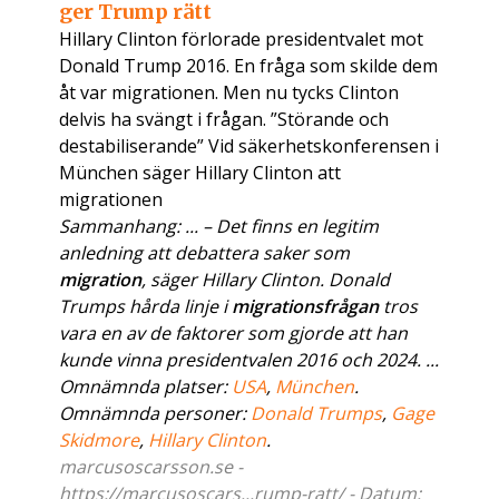
ger Trump rätt
Hillary Clinton förlorade presidentvalet mot
Donald Trump 2016. En fråga som skilde dem
åt var migrationen. Men nu tycks Clinton
delvis ha svängt i frågan. ”Störande och
destabiliserande” Vid säkerhetskonferensen i
München säger Hillary Clinton att
migrationen
Sammanhang: ... – Det finns en legitim
anledning att debattera saker som
migration
, säger Hillary Clinton. Donald
Trumps hårda linje i
migrationsfrågan
tros
vara en av de faktorer som gjorde att han
kunde vinna presidentvalen 2016 och 2024. ...
Omnämnda platser:
USA
,
München
.
Omnämnda personer:
Donald Trumps
,
Gage
Skidmore
,
Hillary Clinton
.
marcusoscarsson.se -
https://marcusoscars...rump-ratt/ - Datum: