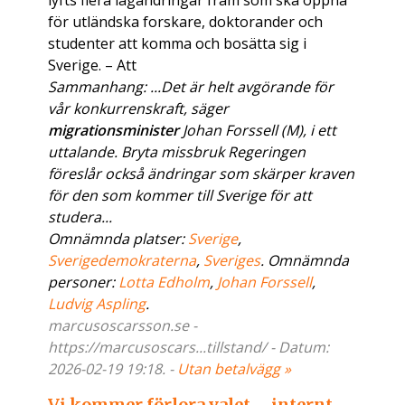
lyfts flera lagändringar fram som ska öppna
för utländska forskare, doktorander och
studenter att komma och bosätta sig i
Sverige. – Att
Sammanhang: ...Det är helt avgörande för
vår konkurrenskraft, säger
migrationsminister
Johan Forssell (M), i ett
uttalande. Bryta missbruk Regeringen
föreslår också ändringar som skärper kraven
för den som kommer till Sverige för att
studera...
Omnämnda platser:
Sverige
,
Sverigedemokraterna
,
Sveriges
. Omnämnda
personer:
Lotta Edholm
,
Johan Forssell
,
Ludvig Aspling
.
marcusoscarsson.se -
https://marcusoscars...tillstand/ - Datum:
2026-02-19 19:18. -
Utan betalvägg »
Vi kommer förlora valet – internt