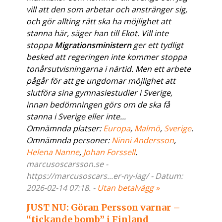
vill att den som arbetar och anstränger sig,
och gör allting rätt ska ha möjlighet att
stanna här, säger han till Ekot. Vill inte
stoppa
Migrationsministern
ger ett tydligt
besked att regeringen inte kommer stoppa
tonårsutvisningarna i närtid. Men ett arbete
pågår för att ge ungdomar möjlighet att
slutföra sina gymnasiestudier i Sverige,
innan bedömningen görs om de ska få
stanna i Sverige eller inte...
Omnämnda platser:
Europa
,
Malmö
,
Sverige
.
Omnämnda personer:
Ninni Andersson
,
Helena Nanne
,
Johan Forssell
.
marcusoscarsson.se -
https://marcusoscars...er-ny-lag/ - Datum:
2026-02-14 07:18. -
Utan betalvägg »
JUST NU: Göran Persson varnar –
“tickande bomb” i Finland