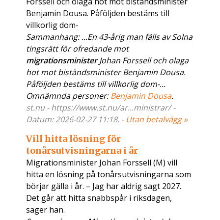
Forssell och olaga hot mot biståndsminister
Benjamin Dousa. Påföljden bestäms till
villkorlig dom-
Sammanhang: ...En 43-årig man fälls av Solna
tingsrätt för ofredande mot
migrationsminister
Johan Forssell och olaga
hot mot biståndsminister Benjamin Dousa.
Påföljden bestäms till villkorlig dom-...
Omnämnda personer:
Benjamin Dousa
.
st.nu - https://www.st.nu/ar...ministrar/ -
Datum: 2026-02-27 11:18. -
Utan betalvägg »
Vill hitta lösning för
tonårsutvisningarna i år
Migrationsminister Johan Forssell (M) vill
hitta en lösning på tonårsutvisningarna som
börjar gälla i år. – Jag har aldrig sagt 2027.
Det går att hitta snabbspår i riksdagen,
säger han.