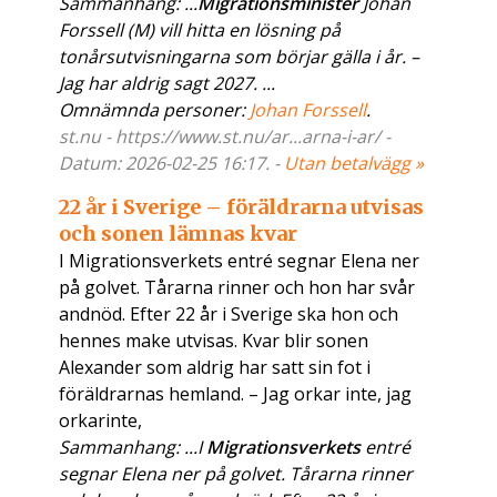
Sammanhang: ...
Migrationsminister
Johan
Forssell (M) vill hitta en lösning på
tonårsutvisningarna som börjar gälla i år. –
Jag har aldrig sagt 2027. ...
Omnämnda personer:
Johan Forssell
.
st.nu - https://www.st.nu/ar...arna-i-ar/ -
Datum: 2026-02-25 16:17. -
Utan betalvägg »
22 år i Sverige – föräldrarna utvisas
och sonen lämnas kvar
I Migrationsverkets entré segnar Elena ner
på golvet. Tårarna rinner och hon har svår
andnöd. Efter 22 år i Sverige ska hon och
hennes make utvisas. Kvar blir sonen
Alexander som aldrig har satt sin fot i
föräldrarnas hemland. – Jag orkar inte, jag
orkarinte,
Sammanhang: ...I
Migrationsverkets
entré
segnar Elena ner på golvet. Tårarna rinner