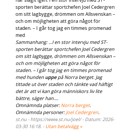
har slagit igen. I en stor intervju med ST-
sporten berättar sportchefen Joel Cedergren
om sitt lagbygge, drömmen om Allsvenskan –
och om möjligheten att göra något för
staden. – I går tog jag en timmes promenad
med
Sammanhang: ...I en stor intervju med ST-
sporten berättar sportchefen Joel Cedergren
om sitt lagbygge, drömmen om Allsvenskan –
och om möjligheten att göra något för
staden. – I går tog jag en timmes promenad
med hunden
uppe
på Norra berget. Jag
tittade ut över staden och tänkte vad häftigt
det är att vi kan göra människors liv lite
bättre, säger han....
Omnämnda platser:
Norra berget
.
Omnämnda personer:
Joel Cedergren
.
st.nu - https://www.st.nu/joel/ - Datum: 2026-
03-30 16:18. -
Utan betalvägg »