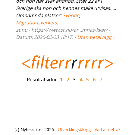
och hon har svår andnöd. Efter 22 år i
Sverige ska hon och hennes make utvisas. ...
Omnämnda platser:
Sverige
,
Migrationsverkets
.
st.nu - https://www.st.nu/ar...mnas-kvar/ -
Datum: 2026-02-23 18:17. -
Utan betalvägg »
Resultatsidor:
1
2
3
4
5
6
7
(c) Nyhetsfilter 2026 -
Utvecklingsblogg
-
Vad är detta?