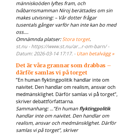
människoöden lyftes fram, och
tvåbarnsmamman Niroj berättades om sin
makes utvisning: – Vår dotter frågar
tusentals gånger varför han inte kan bo med
oss....
Omnämnda platser:
Stora torget
.
st.nu - https://www.st.nu/ar...r-om-barn/ -
Datum: 2026-03-14 17:17. -
Utan betalvägg »
Det är våra grannar som drabbas –
därför samlas vi på torget
”En human flyktingpolitik handlar inte om
naivitet. Den handlar om realism, ansvar och
medmänsklighet. Därför samlas vi på torget”,
skriver debattförfattarna.
Sammanhang: ...”En human
flyktingpolitik
handlar inte om naivitet. Den handlar om
realism, ansvar och medmänsklighet. Därför
samlas vi på torget”, skriver