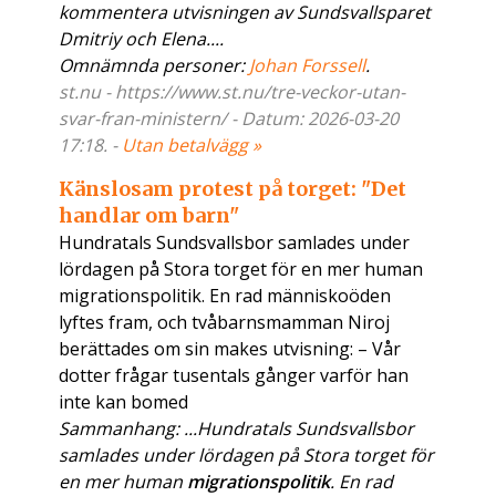
kommentera utvisningen av Sundsvallsparet
Dmitriy och Elena....
Omnämnda personer:
Johan Forssell
.
st.nu - https://www.st.nu/tre-veckor-utan-
svar-fran-ministern/ - Datum: 2026-03-20
17:18. -
Utan betalvägg »
Känslosam protest på torget: "Det
handlar om barn"
Hundratals Sundsvallsbor samlades under
lördagen på Stora torget för en mer human
migrationspolitik. En rad människoöden
lyftes fram, och tvåbarnsmamman Niroj
berättades om sin makes utvisning: – Vår
dotter frågar tusentals gånger varför han
inte kan bomed
Sammanhang: ...Hundratals Sundsvallsbor
samlades under lördagen på Stora torget för
en mer human
migrationspolitik
. En rad