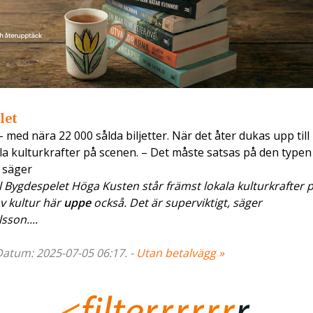
let
med nära 22 000 sålda biljetter. När det åter dukas upp till
a kulturkrafter på scenen. – Det måste satsas på den typen
, säger
l Bygdespelet Höga Kusten står främst lokala kulturkrafter 
v kultur här
uppe
också. Det är superviktigt, säger
sson....
 Datum: 2025-07-05 06:17. -
Utan betalvägg »