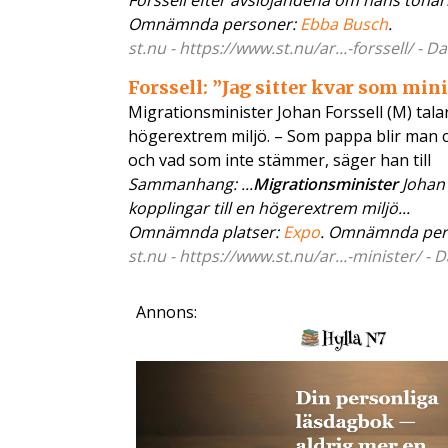
Forssell efter avslöjandena om hans tonåri
Omnämnda personer:
Ebba Busch
.
st.nu - https://www.st.nu/ar...-forssell/ - 
Forssell: ”Jag sitter kvar som min
Migrationsminister Johan Forssell (M) tala
högerextrem miljö. – Som pappa blir man c
och vad som inte stämmer, säger han till
Sammanhang: ...
Migrationsminister
Johan 
kopplingar till en högerextrem miljö...
Omnämnda platser:
Expo
. Omnämnda per
st.nu - https://www.st.nu/ar...-minister/ - 
Annons: