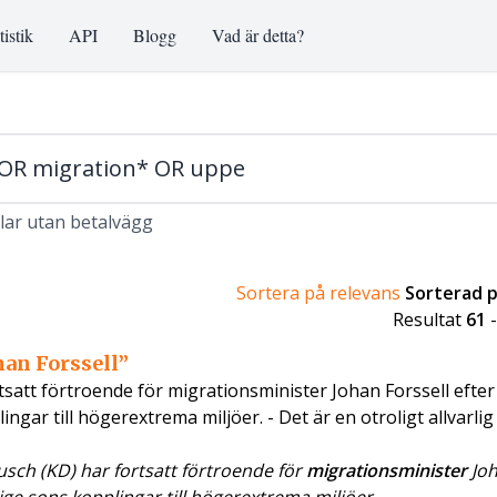
tistik
API
Blogg
Vad är detta?
klar utan betalvägg
Sortera på relevans
Sorterad 
Resultat
61
han Forssell”
tsatt förtroende för migrationsminister Johan Forssell efter
ar till högerextrema miljöer. - Det är en otroligt allvarlig
sch (KD) har fortsatt förtroende för
migrationsminister
Jo