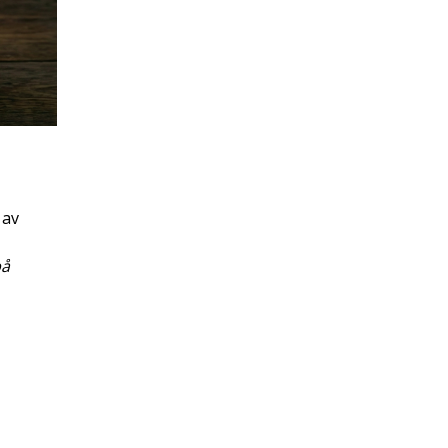
 av
på