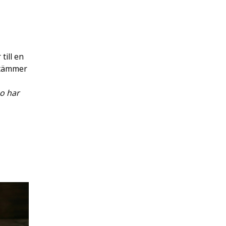
till en
stämmer
po har