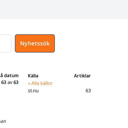
Nyhetssök
på datum
Källa
Artiklar
-
63
av
63
« Alla källor
st.nu
63
han