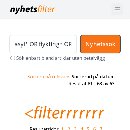
Nyhetssök
Sök enbart bland artiklar utan betalvägg
Sortera på relevans
Sorterad på datum
Resultat
81
-
63
av
63
Resultatsidor:
1
2
3
4
5
6
7