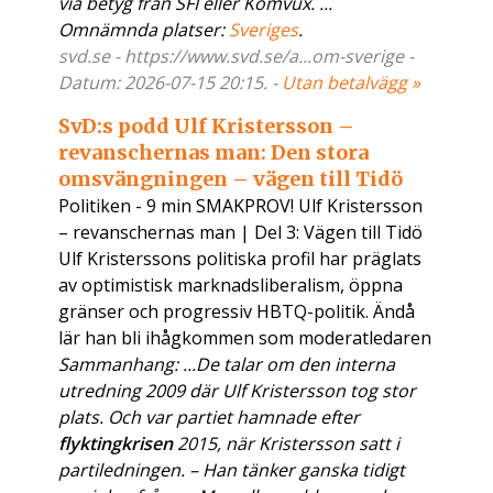
via betyg från SFI eller Komvux. ...
Omnämnda platser:
Sveriges
.
svd.se - https://www.svd.se/a...om-sverige -
Datum: 2026-07-15 20:15. -
Utan betalvägg »
SvD:s podd Ulf Kristersson –
revanschernas man: Den stora
omsvängningen – vägen till Tidö
Politiken - 9 min SMAKPROV! Ulf Kristersson
– revanschernas man | Del 3: Vägen till Tidö
Ulf Kristerssons politiska profil har präglats
av optimistisk marknadsliberalism, öppna
gränser och progressiv HBTQ-politik. Ändå
lär han bli ihågkommen som moderatledaren
Sammanhang: ...De talar om den interna
utredning 2009 där Ulf Kristersson tog stor
plats. Och var partiet hamnade efter
flyktingkrisen
2015, när Kristersson satt i
partiledningen. – Han tänker ganska tidigt