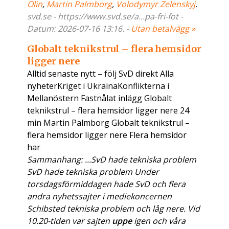
Olin
,
Martin Palmborg
,
Volodymyr Zelenskyj
.
svd.se - https://www.svd.se/a...pa-fri-fot -
Datum: 2026-07-16 13:16. -
Utan betalvägg »
Globalt teknikstrul – flera hemsidor
ligger nere
Alltid senaste nytt – följ SvD direkt Alla
nyheterKriget i UkrainaKonflikterna i
Mellanöstern Fastnålat inlägg Globalt
teknikstrul – flera hemsidor ligger nere 24
min Martin Palmborg Globalt teknikstrul –
flera hemsidor ligger nere Flera hemsidor
har
Sammanhang: ...SvD hade tekniska problem
SvD hade tekniska problem Under
torsdagsförmiddagen hade SvD och flera
andra nyhetssajter i mediekoncernen
Schibsted tekniska problem och låg nere. Vid
10.20-tiden var sajten
uppe
igen och våra