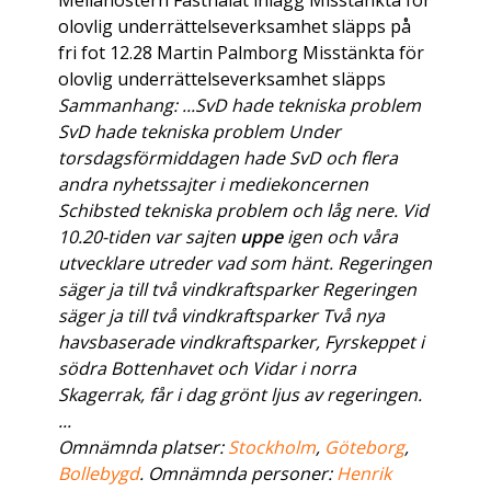
Mellanöstern Fastnålat inlägg Misstänkta för
olovlig underrättelseverksamhet släpps på
fri fot 12.28 Martin Palmborg Misstänkta för
olovlig underrättelseverksamhet släpps
Sammanhang: ...SvD hade tekniska problem
SvD hade tekniska problem Under
torsdagsförmiddagen hade SvD och flera
andra nyhetssajter i mediekoncernen
Schibsted tekniska problem och låg nere. Vid
10.20-tiden var sajten
uppe
igen och våra
utvecklare utreder vad som hänt. Regeringen
säger ja till två vindkraftsparker Regeringen
säger ja till två vindkraftsparker Två nya
havsbaserade vindkraftsparker, Fyrskeppet i
södra Bottenhavet och Vidar i norra
Skagerrak, får i dag grönt ljus av regeringen.
...
Omnämnda platser:
Stockholm
,
Göteborg
,
Bollebygd
. Omnämnda personer:
Henrik