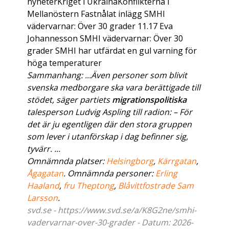
nyheterKriget i UkrainaKonflikterna i
Mellanöstern Fastnålat inlägg SMHI
vädervarnar: Över 30 grader 11.17 Eva
Johannesson SMHI vädervarnar: Över 30
grader SMHI har utfärdat en gul varning för
höga temperaturer
Sammanhang: ...Även personer som blivit
svenska medborgare ska vara berättigade till
stödet, säger partiets
migrationspolitiska
talesperson Ludvig Aspling till radion: – För
det är ju egentligen där den stora gruppen
som lever i utanförskap i dag befinner sig,
tyvärr. ...
Omnämnda platser:
Helsingborg
,
Kärrgatan
,
Ågagatan
. Omnämnda personer:
Erling
Haaland
,
fru Theptong
,
Blåvittfostrade Sam
Larsson
.
svd.se - https://www.svd.se/a/K8G2ne/smhi-
vadervarnar-over-30-grader - Datum: 2026-