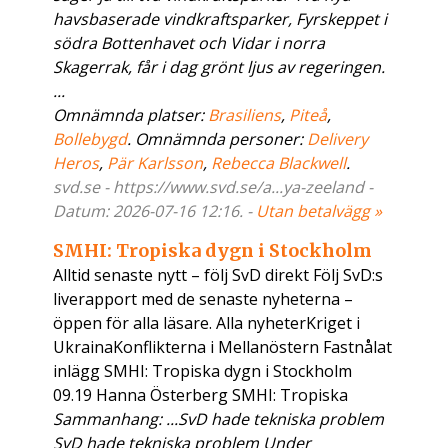
havsbaserade vindkraftsparker, Fyrskeppet i
södra Bottenhavet och Vidar i norra
Skagerrak, får i dag grönt ljus av regeringen.
...
Omnämnda platser:
Brasiliens
,
Piteå
,
Bollebygd
. Omnämnda personer:
Delivery
Heros
,
Pär Karlsson
,
Rebecca Blackwell
.
svd.se - https://www.svd.se/a...ya-zeeland -
Datum: 2026-07-16 12:16. -
Utan betalvägg »
SMHI: Tropiska dygn i Stockholm
Alltid senaste nytt – följ SvD direkt Följ SvD:s
liverapport med de senaste nyheterna –
öppen för alla läsare. Alla nyheterKriget i
UkrainaKonflikterna i Mellanöstern Fastnålat
inlägg SMHI: Tropiska dygn i Stockholm
09.19 Hanna Österberg SMHI: Tropiska
Sammanhang: ...SvD hade tekniska problem
SvD hade tekniska problem Under