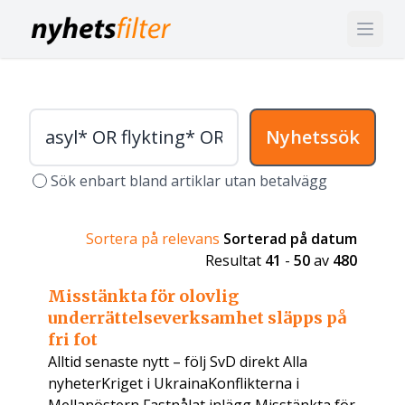
Nyhetssök
Sök enbart bland artiklar utan betalvägg
Sortera på relevans
Sorterad på datum
Resultat
41
-
50
av
480
Misstänkta för olovlig
underrättelseverksamhet släpps på
fri fot
Alltid senaste nytt – följ SvD direkt Alla
nyheterKriget i UkrainaKonflikterna i