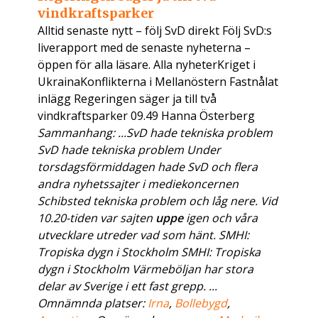
vindkraftsparker
Alltid senaste nytt – följ SvD direkt Följ SvD:s
liverapport med de senaste nyheterna –
öppen för alla läsare. Alla nyheterKriget i
UkrainaKonflikterna i Mellanöstern Fastnålat
inlägg Regeringen säger ja till två
vindkraftsparker 09.49 Hanna Österberg
Sammanhang: ...SvD hade tekniska problem
SvD hade tekniska problem Under
torsdagsförmiddagen hade SvD och flera
andra nyhetssajter i mediekoncernen
Schibsted tekniska problem och låg nere. Vid
10.20-tiden var sajten
uppe
igen och våra
utvecklare utreder vad som hänt. SMHI:
Tropiska dygn i Stockholm SMHI: Tropiska
dygn i Stockholm Värmeböljan har stora
delar av Sverige i ett fast grepp. ...
Omnämnda platser:
Irna
,
Bollebygd
,