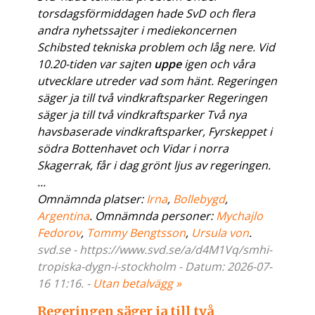
torsdagsförmiddagen hade SvD och flera
andra nyhetssajter i mediekoncernen
Schibsted tekniska problem och låg nere. Vid
10.20-tiden var sajten
uppe
igen och våra
utvecklare utreder vad som hänt. Regeringen
säger ja till två vindkraftsparker Regeringen
säger ja till två vindkraftsparker Två nya
havsbaserade vindkraftsparker, Fyrskeppet i
södra Bottenhavet och Vidar i norra
Skagerrak, får i dag grönt ljus av regeringen.
...
Omnämnda platser:
Irna
,
Bollebygd
,
Argentina
. Omnämnda personer:
Mychajlo
Fedorov
,
Tommy Bengtsson
,
Ursula von
.
svd.se - https://www.svd.se/a/d4M1Vq/smhi-
tropiska-dygn-i-stockholm - Datum: 2026-07-
16 11:16. -
Utan betalvägg »
Regeringen säger ja till två