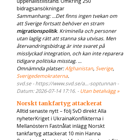
uppehållstillstånd. Omkring 250
bidragsansökningar
Sammanhang: ...Det finns ingen tvekan om
att Sverige fortsatt behöver en stram
migrationspolitik
. Kriminella och personer
utan laglig rätt att stanna ska utvisas. Men
återvandringsbidrag är inte svaret på
misslyckad integration, och kan inte reparera
tidigare politiska misstag. ...
Omnämnda platser:
Afghanistan
,
Sverige
,
Sverigedemokraterna
.
svd.se - https://www.svd.se/a...-soptunnan -
Datum: 2026-07-14 17:16. -
Utan betalvägg »
Norskt tankfartyg attackerat
Alltid senaste nytt – följ SvD direkt Alla
nyheterKriget i UkrainaKonflikterna i
Mellanöstern Fastnålat inlägg Norskt
tankfartyg attackerat 10 min Hanna