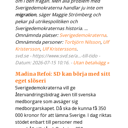
om i den frågan. Men alla problem med
Sverigedemokraterna handlar ju inte om
migration
, säger Maggie Strömberg och
pekar på utrikespolitiken och
Sverigedemokraternas historia. ...
Omnämnda platser:
Sverigedemokraterna
.
Omnämnda personer:
Torbjörn Nilsson
,
Ulf
Kristersson
,
Ulf Kristerssons
.
svd.se - https://www.svd.se/a...-till-tido -
Datum: 2026-07-15 10:16. -
Utan betalvägg »
Madina Refoi: SD kan börja med sitt
eget slöseri
Sverigedemokraterna vill ge
återvandringsbidrag även till svenska
medborgare som avsäger sig
medborgarskapet. Då ska de kunna få 350
000 kronor för att lämna Sverige. I dag riktas
stödet enbart till personer med