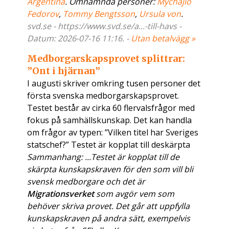
Argentina
. Omnämnda personer:
Mychajlo
Fedorov
,
Tommy Bengtsson
,
Ursula von
.
svd.se - https://www.svd.se/a...-till-havs -
Datum: 2026-07-16 11:16. -
Utan betalvägg »
Medborgarskapsprovet splittrar:
”Ont i hjärnan”
I augusti skriver omkring tusen personer det
första svenska medborgarskaps­provet.
Testet består av cirka 60 flervalsfrågor med
fokus på samhällskunskap. Det kan handla
om frågor av typen: ”Vilken titel har Sveriges
statschef?” Testet är kopplat till deskärpta
Sammanhang: ...Testet är kopplat till de
skärpta kunskaps­kraven för den som vill bli
svensk medborgare och det är
Migrationsverket
som avgör vem som
behöver skriva provet. Det går att uppfylla
kunskapskraven på andra sätt, exempelvis