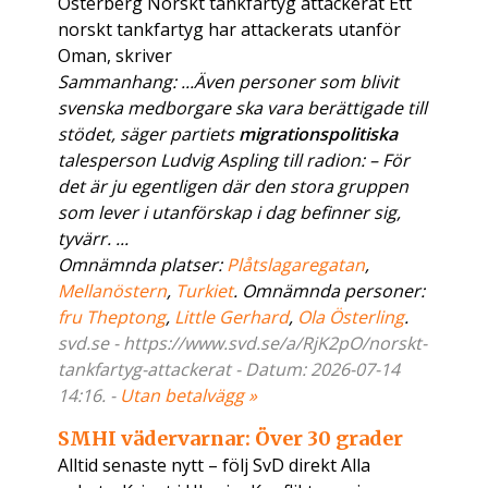
Österberg Norskt tankfartyg attackerat Ett
norskt tankfartyg har attackerats utanför
Oman, skriver
Sammanhang: ...Även personer som blivit
svenska medborgare ska vara berättigade till
stödet, säger partiets
migrationspolitiska
talesperson Ludvig Aspling till radion: – För
det är ju egentligen där den stora gruppen
som lever i utanförskap i dag befinner sig,
tyvärr. ...
Omnämnda platser:
Plåtslagaregatan
,
Mellanöstern
,
Turkiet
. Omnämnda personer:
fru Theptong
,
Little Gerhard
,
Ola Österling
.
svd.se - https://www.svd.se/a/RjK2pO/norskt-
tankfartyg-attackerat - Datum: 2026-07-14
14:16. -
Utan betalvägg »
SMHI vädervarnar: Över 30 grader
Alltid senaste nytt – följ SvD direkt Alla