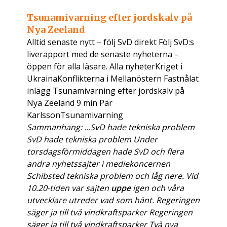
Tsunamivarning efter jordskalv på
Nya Zeeland
Alltid senaste nytt – följ SvD direkt Följ SvD:s
liverapport med de senaste nyheterna –
öppen för alla läsare. Alla nyheterKriget i
UkrainaKonflikterna i Mellanöstern Fastnålat
inlägg Tsunamivarning efter jordskalv på
Nya Zeeland 9 min Pär
KarlssonTsunamivarning
Sammanhang: ...SvD hade tekniska problem
SvD hade tekniska problem Under
torsdagsförmiddagen hade SvD och flera
andra nyhetssajter i mediekoncernen
Schibsted tekniska problem och låg nere. Vid
10.20-tiden var sajten
uppe
igen och våra
utvecklare utreder vad som hänt. Regeringen
säger ja till två vindkraftsparker Regeringen
säger ja till två vindkraftsparker Två nya