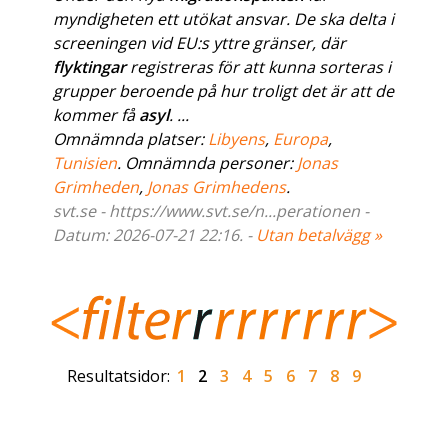
myndigheten ett utökat ansvar. De ska delta i
screeningen vid EU:s yttre gränser, där
flyktingar
registreras för att kunna sorteras i
grupper beroende på hur troligt det är att de
kommer få
asyl
. ...
Omnämnda platser:
Libyens
,
Europa
,
Tunisien
. Omnämnda personer:
Jonas
Grimheden
,
Jonas Grimhedens
.
svt.se - https://www.svt.se/n...perationen -
Datum: 2026-07-21 22:16. -
Utan betalvägg »
Resultatsidor:
1
2
3
4
5
6
7
8
9