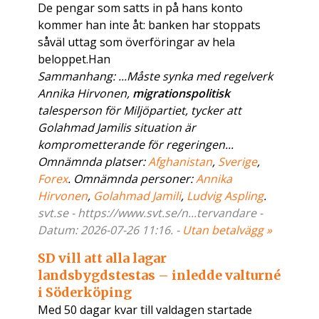
De pengar som satts in på hans konto
kommer han inte åt: banken har stoppats
såväl uttag som överföringar av hela
beloppet.Han
Sammanhang: ...Måste synka med regelverk
Annika Hirvonen,
migrationspolitisk
talesperson för Miljöpartiet, tycker att
Golahmad Jamilis situation är
komprometterande för regeringen...
Omnämnda platser:
Afghanistan
,
Sverige
,
Forex
. Omnämnda personer:
Annika
Hirvonen
,
Golahmad Jamili
,
Ludvig Aspling
.
svt.se - https://www.svt.se/n...tervandare -
Datum: 2026-07-26 11:16. -
Utan betalvägg »
SD vill att alla lagar
landsbygdstestas – inledde valturné
i Söderköping
Med 50 dagar kvar till valdagen startade