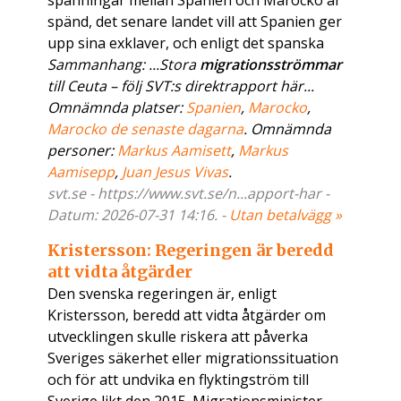
spänningar mellan Spanien och Marocko är
spänd, det senare landet vill att Spanien ger
upp sina exklaver, och enligt det spanska
Sammanhang: ...Stora
migrationsströmmar
till Ceuta – följ SVT:s direktrapport här...
Omnämnda platser:
Spanien
,
Marocko
,
Marocko de senaste dagarna
. Omnämnda
personer:
Markus Aamisett
,
Markus
Aamisepp
,
Juan Jesus Vivas
.
svt.se - https://www.svt.se/n...apport-har -
Datum: 2026-07-31 14:16. -
Utan betalvägg »
Kristersson: Regeringen är beredd
att vidta åtgärder
Den svenska regeringen är, enligt
Kristersson, beredd att vidta åtgärder om
utvecklingen skulle riskera att påverka
Sveriges säkerhet eller migrationssituation
och för att undvika en flyktingström till