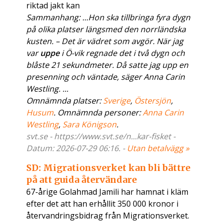
riktad jakt kan
Sammanhang: ...Hon ska tillbringa fyra dygn
på olika platser längsmed den norrländska
kusten. – Det är vädret som avgör. När jag
var
uppe
i Ö-vik regnade det i två dygn och
blåste 21 sekundmeter. Då satte jag upp en
presenning och väntade, säger Anna Carin
Westling. ...
Omnämnda platser:
Sverige
,
Östersjön
,
Husum
. Omnämnda personer:
Anna Carin
Westling
,
Sara Königson
.
svt.se - https://www.svt.se/n...kar-fisket -
Datum: 2026-07-29 06:16. -
Utan betalvägg »
SD: Migrationsverket kan bli bättre
på att guida återvändare
67-årige Golahmad Jamili har hamnat i kläm
efter det att han erhållit 350 000 kronor i
återvandringsbidrag från Migrationsverket.