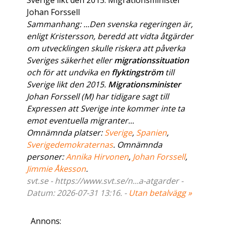
Sverige likt den 2015. Migrationsminister
Johan Forssell
Sammanhang: ...Den svenska regeringen är,
enligt Kristersson, beredd att vidta åtgärder
om utvecklingen skulle riskera att påverka
Sveriges säkerhet eller
migrationssituation
och för att undvika en
flyktingström
till
Sverige likt den 2015.
Migrationsminister
Johan Forssell (M) har tidigare sagt till
Expressen att Sverige inte kommer inte ta
emot eventuella migranter...
Omnämnda platser:
Sverige
,
Spanien
,
Sverigedemokraternas
. Omnämnda
personer:
Annika Hirvonen
,
Johan Forssell
,
Jimmie Åkesson
.
svt.se - https://www.svt.se/n...a-atgarder -
Datum: 2026-07-31 13:16. -
Utan betalvägg »
Annons: