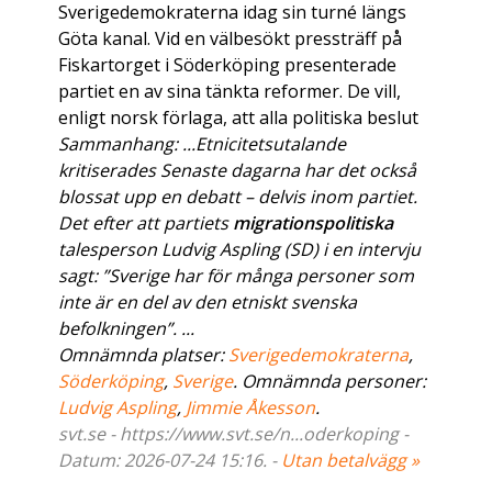
Sverigedemokraterna idag sin turné längs
Göta kanal. Vid en välbesökt pressträff på
Fiskartorget i Söderköping presenterade
partiet en av sina tänkta reformer. De vill,
enligt norsk förlaga, att alla politiska beslut
Sammanhang: ...Etnicitetsutalande
kritiserades Senaste dagarna har det också
blossat upp en debatt – delvis inom partiet.
Det efter att partiets
migrationspolitiska
talesperson Ludvig Aspling (SD) i en intervju
sagt: ”Sverige har för många personer som
inte är en del av den etniskt svenska
befolkningen”. ...
Omnämnda platser:
Sverigedemokraterna
,
Söderköping
,
Sverige
. Omnämnda personer:
Ludvig Aspling
,
Jimmie Åkesson
.
svt.se - https://www.svt.se/n...oderkoping -
Datum: 2026-07-24 15:16. -
Utan betalvägg »