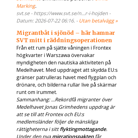
Marking
.
svt.se - https://www.svt.se/n...r-i-hojden -
Datum: 2026-07-22 06:16. -
Utan betalvägg »
Migrantbåt i sjönöd – här hamnar
SVT mitt i räddningsoperationen
Från ett rum på sjätte våningen i Frontex
högkvarter i Warszawa övervakar
myndigheten den nautiska aktiviteten på
Medelhavet. Med uppdraget att skydda EU:s
gränser patrulleras havet med flygplan och
drönare, och bilderna rullar live på skärmar
runt om irummet.
Sammanhang: ...Rekordfå migranter över
Medelhavet Jonas Grimhedens uppdrag är
att se till att Frontex och EU:s
medlemsländer följer de mänskliga
rättigheterna i sitt
flyktingmottagande
.
Under den nya
migrationspakten
får