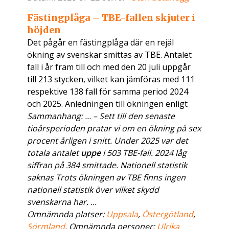
Fästingplåga – TBE-fallen skjuter i
höjden
Det pågår en fästingplåga där en rejäl
ökning av svenskar smittas av TBE. Antalet
fall i år fram till och med den 20 juli uppgår
till 213 stycken, vilket kan jämföras med 111
respektive 138 fall för samma period 2024
och 2025. Anledningen till ökningen enligt
Sammanhang: ... – Sett till den senaste
tioårsperioden pratar vi om en ökning på sex
procent årligen i snitt. Under 2025 var det
totala antalet
uppe
i 503 TBE-fall. 2024 låg
siffran på 384 smittade. Nationell statistik
saknas Trots ökningen av TBE finns ingen
nationell statistik över vilket skydd
svenskarna har. ...
Omnämnda platser:
Uppsala
,
Östergötland
,
Sörmland
. Omnämnda personer:
Ulrika