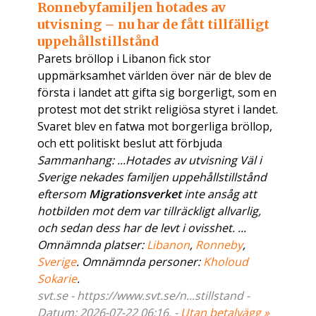
Ronnebyfamiljen hotades av
utvisning – nu har de fått tillfälligt
uppehållstillstånd
Parets bröllop i Libanon fick stor
uppmärksamhet världen över när de blev de
första i landet att gifta sig borgerligt, som en
protest mot det strikt religiösa styret i landet.
Svaret blev en fatwa mot borgerliga bröllop,
och ett politiskt beslut att förbjuda
Sammanhang: ...Hotades av utvisning Väl i
Sverige nekades familjen uppehållstillstånd
eftersom
Migrationsverket
inte ansåg att
hotbilden mot dem var tillräckligt allvarlig,
och sedan dess har de levt i ovisshet. ...
Omnämnda platser:
Libanon
,
Ronneby
,
Sverige
. Omnämnda personer:
Kholoud
Sokarie
.
svt.se - https://www.svt.se/n...stillstand -
Datum: 2026-07-22 06:16. -
Utan betalvägg »