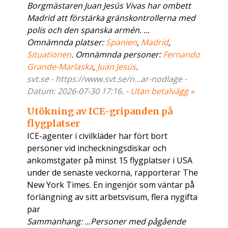
Borgmästaren Juan Jesús Vivas har ombett
Madrid att förstärka gränskontrollerna med
polis och den spanska armén. ...
Omnämnda platser:
Spanien
,
Madrid
,
Situationen
. Omnämnda personer:
Fernando
Grande-Marlaska
,
Juan Jesús
.
svt.se - https://www.svt.se/n...ar-nodlage -
Datum: 2026-07-30 17:16. -
Utan betalvägg »
Utökning av ICE-gripanden på
flygplatser
ICE-agenter i civilkläder har fört bort
personer vid incheckningsdiskar och
ankomstgater på minst 15 flygplatser i USA
under de senaste veckorna, rapporterar The
New York Times. En ingenjör som väntar på
förlängning av sitt arbetsvisum, flera nygifta
par
Sammanhang: ...Personer med pågående