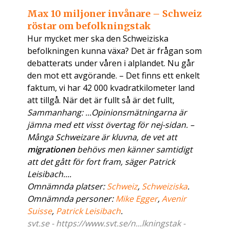
Max 10 miljoner invånare – Schweiz
röstar om befolkningstak
Hur mycket mer ska den Schweiziska
befolkningen kunna växa? Det är frågan som
debatterats under våren i alplandet. Nu går
den mot ett avgörande. – Det finns ett enkelt
faktum, vi har 42 000 kvadratkilometer land
att tillgå. När det är fullt så är det fullt,
Sammanhang: ...Opinionsmätningarna är
jämna med ett visst övertag för nej-sidan. –
Många Schweizare är kluvna, de vet att
migrationen
behövs men känner samtidigt
att det gått för fort fram, säger Patrick
Leisibach....
Omnämnda platser:
Schweiz
,
Schweiziska
.
Omnämnda personer:
Mike Egger
,
Avenir
Suisse
,
Patrick Leisibach
.
svt.se - https://www.svt.se/n...lkningstak -