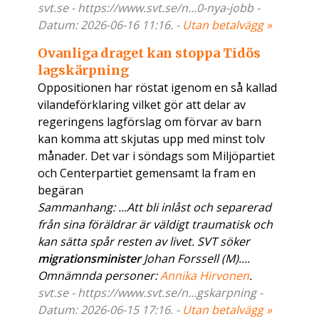
svt.se - https://www.svt.se/n...0-nya-jobb -
Datum: 2026-06-16 11:16. -
Utan betalvägg »
Ovanliga draget kan stoppa Tidös
lagskärpning
Oppositionen har röstat igenom en så kallad
vilandeförklaring vilket gör att delar av
regeringens lagförslag om förvar av barn
kan komma att skjutas upp med minst tolv
månader. Det var i söndags som Miljöpartiet
och Centerpartiet gemensamt la fram en
begäran
Sammanhang: ...Att bli inlåst och separerad
från sina föräldrar är väldigt traumatisk och
kan sätta spår resten av livet. SVT söker
migrationsminister
Johan Forssell (M)....
Omnämnda personer:
Annika Hirvonen
.
svt.se - https://www.svt.se/n...gskarpning -
Datum: 2026-06-15 17:16. -
Utan betalvägg »