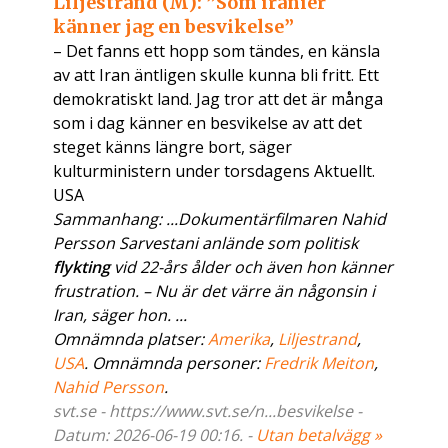
Liljestrand (M): ”Som iranier
känner jag en besvikelse”
– Det fanns ett hopp som tändes, en känsla
av att Iran äntligen skulle kunna bli fritt. Ett
demokratiskt land. Jag tror att det är många
som i dag känner en besvikelse av att det
steget känns längre bort, säger
kulturministern under torsdagens Aktuellt.
USA
Sammanhang: ...Dokumentärfilmaren Nahid
Persson Sarvestani anlände som politisk
flykting
vid 22-års ålder och även hon känner
frustration. – Nu är det värre än någonsin i
Iran, säger hon. ...
Omnämnda platser:
Amerika
,
Liljestrand
,
USA
. Omnämnda personer:
Fredrik Meiton
,
Nahid Persson
.
svt.se - https://www.svt.se/n...besvikelse -
Datum: 2026-06-19 00:16. -
Utan betalvägg »