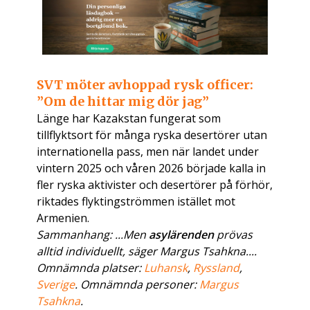
SVT möter avhoppad rysk officer:
”Om de hittar mig dör jag”
Länge har Kazakstan fungerat som
tillflyktsort för många ryska desertörer utan
internationella pass, men när landet under
vintern 2025 och våren 2026 började kalla in
fler ryska aktivister och desertörer på förhör,
riktades flyktingströmmen istället mot
Armenien.
Sammanhang: ...Men
asylärenden
prövas
alltid individuellt, säger Margus Tsahkna....
Omnämnda platser:
Luhansk
,
Ryssland
,
Sverige
. Omnämnda personer:
Margus
Tsahkna
.