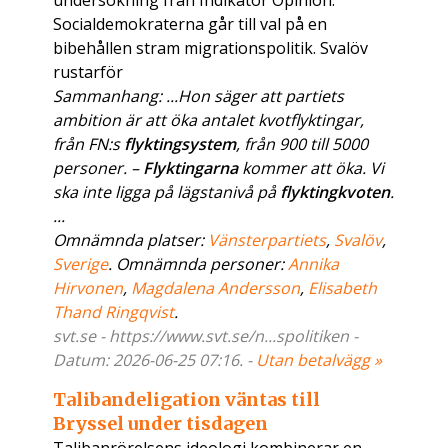
undersökning från Indikator Opinion.
Socialdemokraterna går till val på en
bibehållen stram migrationspolitik. Svalöv
rustarför
Sammanhang: ...Hon säger att partiets
ambition är att öka antalet kvotflyktingar,
från FN:s
flyktingsystem
, från 900 till 5000
personer. –
Flyktingarna
kommer att öka. Vi
ska inte ligga på lägstanivå på
flyktingkvoten
.
...
Omnämnda platser:
Vänsterpartiets
,
Svalöv
,
Sverige
. Omnämnda personer:
Annika
Hirvonen
,
Magdalena Andersson
,
Elisabeth
Thand Ringqvist
.
svt.se - https://www.svt.se/n...spolitiken -
Datum: 2026-06-25 07:16. -
Utan betalvägg »
Talibandeligation väntas till
Bryssel under tisdagen