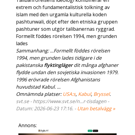
Talibanrörelsens ideologi kombinerar en
extrem och fundamentalistisk tolkning av
islam med den urgamla kulturella koden
pashtunwali, döpt efter den etniska gruppen
pashtuner som utgör talibanernas ryggrad.
Formellt föddes rörelsen 1994, men grunden
lades
Sammanhang: ...Formellt föddes rörelsen
1994, men grunden lades tidigare i de
pakistanska
flyktingläger
dit många afghaner
flydde undan den sovjetiska invasionen 1979.
1996 erövrade rörelsen Afghanistans
huvudstad Kabul. ...
Omnämnda platser:
USA:s
,
Kabul
,
Bryssel
.
svt.se - https://www.svt.se/n...r-tisdagen -
Datum: 2026-06-23 17:16. -
Utan betalvägg »
Annons: