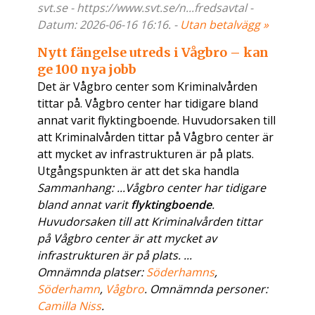
svt.se - https://www.svt.se/n...fredsavtal -
Datum: 2026-06-16 16:16. -
Utan betalvägg »
Nytt fängelse utreds i Vågbro – kan
ge 100 nya jobb
Det är Vågbro center som Kriminalvården
tittar på. Vågbro center har tidigare bland
annat varit flyktingboende. Huvudorsaken till
att Kriminalvården tittar på Vågbro center är
att mycket av infrastrukturen är på plats.
Utgångspunkten är att det ska handla
Sammanhang: ...Vågbro center har tidigare
bland annat varit
flyktingboende
.
Huvudorsaken till att Kriminalvården tittar
på Vågbro center är att mycket av
infrastrukturen är på plats. ...
Omnämnda platser:
Söderhamns
,
Söderhamn
,
Vågbro
. Omnämnda personer:
Camilla Niss
.