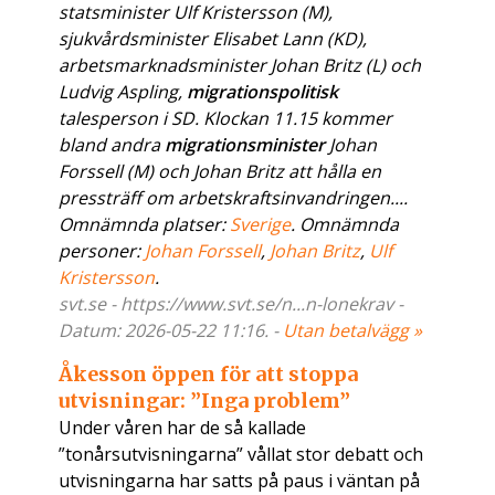
statsminister Ulf Kristersson (M),
sjukvårdsminister Elisabet Lann (KD),
arbetsmarknadsminister Johan Britz (L) och
Ludvig Aspling,
migrationspolitisk
talesperson i SD. Klockan 11.15 kommer
bland andra
migrationsminister
Johan
Forssell (M) och Johan Britz att hålla en
pressträff om arbetskraftsinvandringen....
Omnämnda platser:
Sverige
. Omnämnda
personer:
Johan Forssell
,
Johan Britz
,
Ulf
Kristersson
.
svt.se - https://www.svt.se/n...n-lonekrav -
Datum: 2026-05-22 11:16. -
Utan betalvägg »
Åkesson öppen för att stoppa
utvisningar: ”Inga problem”
Under våren har de så kallade
”tonårsutvisningarna” vållat stor debatt och
utvisningarna har satts på paus i väntan på