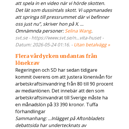
att spela in en video när vi hörde skotten.
Det lät som dussintals skott. Vi uppmanades
att springa till pressrummet där vi befinner
oss just nu”, skriver hon på X. ...
Omnämnda personer:
Selina Wang
.
svt.se - https://www.svt.se/n...vita-huset -
Datum: 2026-05-24 01:16. -
Utan betalvägg »
Flera vårdyrken undantas från
lönekrav
Regeringen och SD har sedan tidigare
kommit överens om att justera lönenivån för
arbetskraftsinvandring från 80 till 90 procent
av medianlönen. Det innebär att den som
arbetskraftsinvandrat till Sverige måste ha
en månadslön på 33 390 kronor. Tuffa
förhandlingar
Sammanhang: ...Inlägget på Aftonbladets
debattsida har undertecknats av