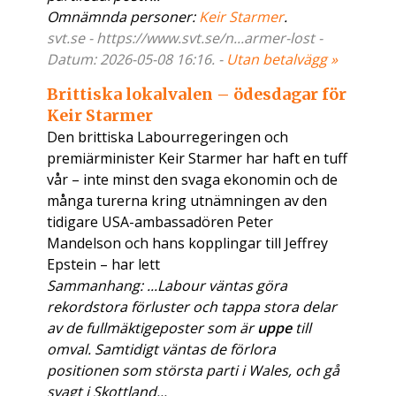
Omnämnda personer:
Keir Starmer
.
svt.se - https://www.svt.se/n...armer-lost -
Datum: 2026-05-08 16:16. -
Utan betalvägg »
Brittiska lokalvalen – ödesdagar för
Keir Starmer
Den brittiska Labourregeringen och
premiärminister Keir Starmer har haft en tuff
vår – inte minst den svaga ekonomin och de
många turerna kring utnämningen av den
tidigare USA-ambassadören Peter
Mandelson och hans kopplingar till Jeffrey
Epstein – har lett
Sammanhang: ...Labour väntas göra
rekordstora förluster och tappa stora delar
av de fullmäktigeposter som är
uppe
till
omval. Samtidigt väntas de förlora
positionen som största parti i Wales, och gå
svagt i Skottland...