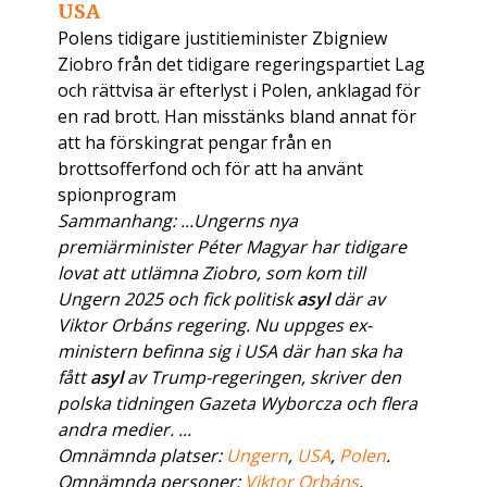
USA
Polens tidigare justitieminister Zbigniew
Ziobro från det tidigare regeringspartiet Lag
och rättvisa är efterlyst i Polen, anklagad för
en rad brott. Han misstänks bland annat för
att ha förskingrat pengar från en
brottsofferfond och för att ha använt
spionprogram
Sammanhang: ...Ungerns nya
premiärminister Péter Magyar har tidigare
lovat att utlämna Ziobro, som kom till
Ungern 2025 och fick politisk
asyl
där av
Viktor Orbáns regering. Nu uppges ex-
ministern befinna sig i USA där han ska ha
fått
asyl
av Trump-regeringen, skriver den
polska tidningen Gazeta Wyborcza och flera
andra medier. ...
Omnämnda platser:
Ungern
,
USA
,
Polen
.
Omnämnda personer:
Viktor Orbáns
,