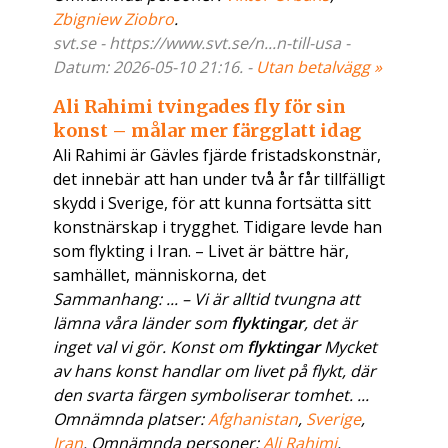
Zbigniew Ziobro
.
svt.se - https://www.svt.se/n...n-till-usa -
Datum: 2026-05-10 21:16. -
Utan betalvägg »
Ali Rahimi tvingades fly för sin
konst – målar mer färgglatt idag
Ali Rahimi är Gävles fjärde fristadskonstnär,
det innebär att han under två år får tillfälligt
skydd i Sverige, för att kunna fortsätta sitt
konstnärskap i trygghet. Tidigare levde han
som flykting i Iran. – Livet är bättre här,
samhället, människorna, det
Sammanhang: ... – Vi är alltid tvungna att
lämna våra länder som
flyktingar
, det är
inget val vi gör. Konst om
flyktingar
Mycket
av hans konst handlar om livet på flykt, där
den svarta färgen symboliserar tomhet. ...
Omnämnda platser:
Afghanistan
,
Sverige
,
Iran
. Omnämnda personer:
Ali Rahimi
.