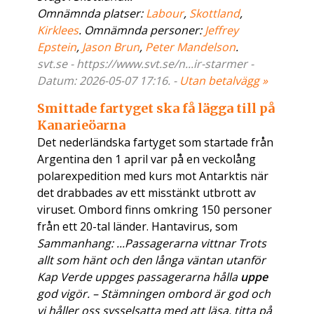
Omnämnda platser:
Labour
,
Skottland
,
Kirklees
. Omnämnda personer:
Jeffrey
Epstein
,
Jason Brun
,
Peter Mandelson
.
svt.se - https://www.svt.se/n...ir-starmer -
Datum: 2026-05-07 17:16. -
Utan betalvägg »
Smittade fartyget ska få lägga till på
Kanarieöarna
Det nederländska fartyget som startade från
Argentina den 1 april var på en veckolång
polarexpedition med kurs mot Antarktis när
det drabbades av ett misstänkt utbrott av
viruset. Ombord finns omkring 150 personer
från ett 20-tal länder. Hantavirus, som
Sammanhang: ...Passagerarna vittnar Trots
allt som hänt och den långa väntan utanför
Kap Verde uppges passagerarna hålla
uppe
god vigör. – Stämningen ombord är god och
vi håller oss sysselsatta med att läsa, titta på