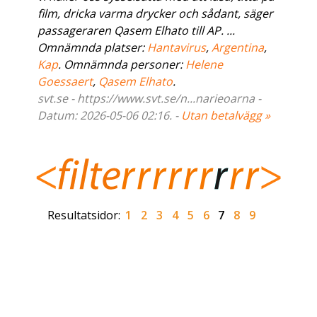
film, dricka varma drycker och sådant, säger
passageraren Qasem Elhato till AP. ...
Omnämnda platser:
Hantavirus
,
Argentina
,
Kap
. Omnämnda personer:
Helene
Goessaert
,
Qasem Elhato
.
svt.se - https://www.svt.se/n...narieoarna -
Datum: 2026-05-06 02:16. -
Utan betalvägg »
Resultatsidor:
1
2
3
4
5
6
7
8
9