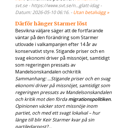
svt.se - https://www.svt.se/n...glatt-idag -
Datum: 2026-05-10 06:16. -
Utan betalvägg »
Därför hänger Starmer löst
Besvikna väljare säger att de fortfarande
väntar på den förändring som Starmer
utlovade i valkampanjen efter 14 år av
konservativt styre. Stigande priser och en
svag ekonomi driver på missnöjet, samtidigt
som regeringen pressats av
Mandelsonskandalen ochkritik
Sammanhang: ...Stigande priser och en svag
ekonomi driver på missnöjet, samtidigt som
regeringen pressats av Mandelsonskandalen
och kritik mot den förda
migrationspolitiken
.
Opinionen väcker stort missnöje inom
partiet, och med ett svagt lokalval – hur
länge till blir Keir Starmer kvar på sin
partiledarpost?...