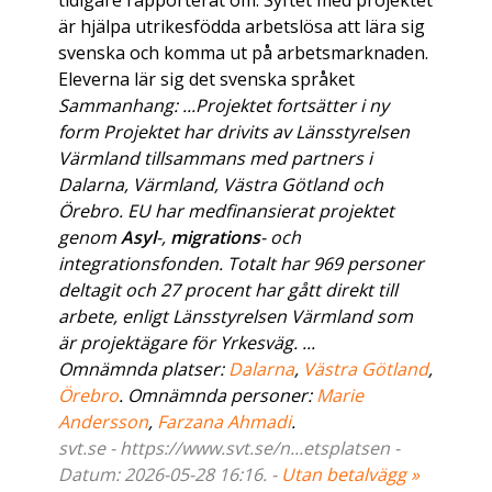
tidigare rapporterat om. Syftet med projektet
är hjälpa utrikesfödda arbetslösa att lära sig
svenska och komma ut på arbetsmarknaden.
Eleverna lär sig det svenska språket
Sammanhang: ...Projektet fortsätter i ny
form Projektet har drivits av Länsstyrelsen
Värmland tillsammans med partners i
Dalarna, Värmland, Västra Götland och
Örebro. EU har medfinansierat projektet
genom
Asyl
-,
migrations
- och
integrationsfonden. Totalt har 969 personer
deltagit och 27 procent har gått direkt till
arbete, enligt Länsstyrelsen Värmland som
är projektägare för Yrkesväg. ...
Omnämnda platser:
Dalarna
,
Västra Götland
,
Örebro
. Omnämnda personer:
Marie
Andersson
,
Farzana Ahmadi
.
svt.se - https://www.svt.se/n...etsplatsen -
Datum: 2026-05-28 16:16. -
Utan betalvägg »