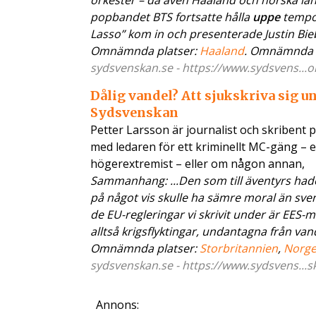
orkester – då även Haaland och norska l
popbandet BTS fortsatte hålla
uppe
tempot
Lasso” kom in och presenterade Justin Biebe
Omnämnda platser:
Haaland
. Omnämnda 
sydsvenskan.se - https://www.sydsvens...o
Dålig vandel? Att sjukskriva sig u
Sydsvenskan
Petter Larsson är journalist och skribent 
med ledaren för ett kriminellt MC-gäng – ell
högerextremist – eller om någon annan,
Sammanhang: ...Den som till äventyrs hade 
på något vis skulle ha sämre moral än sven
de EU-regleringar vi skrivit under är EES
alltså krigsflyktingar, undantagna från vand
Omnämnda platser:
Storbritannien
,
Norg
sydsvenskan.se - https://www.sydsvens...s
Annons: