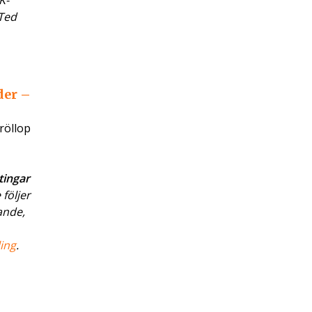
K-
”Ted
der –
röllop
tingar
följer
ande,
ing
.