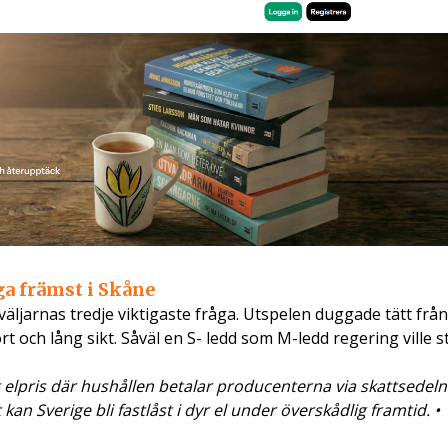
ga främst i Skåne
väljarnas tredje viktigaste fråga. Utspelen duggade tätt frå
t och lång sikt. Såväl en S- ledd som M-ledd regering ville s
 elpris där hushållen betalar producenterna via skattsedeln 
 kan Sverige bli fastlåst i dyr el under överskådlig framtid. •