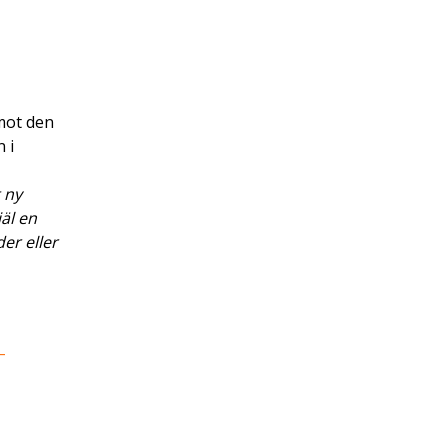
mot den
 i
 ny
jäl en
er eller
–