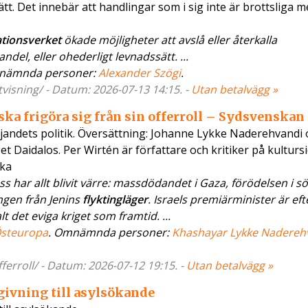
ätt. Det innebär att handlingar som i sig inte är brottsliga
tionsverket
ökade möjligheter att avslå eller återkalla
del, eller ohederligt levnadssätt. ...
nämnda personer:
Alexander Szögi
.
visning/ - Datum: 2026-07-13 14:15. -
Utan betalvägg »
 ska frigöra sig från sin offerroll – Sydsvenskan
andets politik. Översättning: Johanne Lykke Naderehvandi 
 Daidalos. Per Wirtén är författare och kritiker på kulturs
ska
ar allt blivit värre: massdödandet i Gaza, förödelsen i s
ngen från Jenins
flyktingläger
. Israels premiärminister är eft
 det eviga kriget som framtid. ...
steuropa
. Omnämnda personer:
Khashayar Lykke Nadereh
ferroll/ - Datum: 2026-07-12 19:15. -
Utan betalvägg »
ivning till asylsökande