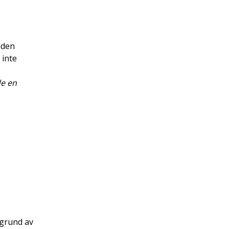
aden
 inte
e en
 grund av