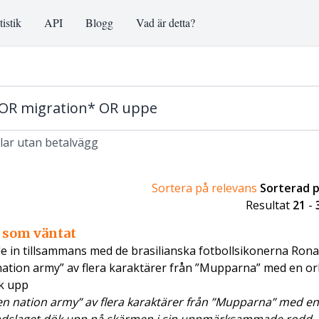
tistik
API
Blogg
Vad är detta?
klar utan betalvägg
Sortera på relevans
Sorterad 
Resultat
21
-
 som väntat
in tillsammans med de brasilianska fotbollsikonerna Rona
ation army” av flera karaktärer från ”Mupparna” med en or
k upp
n nation army” av flera karaktärer från ”Mupparna” med en