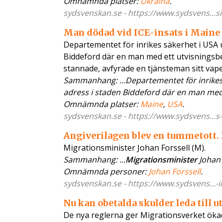
Omnämnda platser:
Ukraina
.
sydsvenskan.se - https://www.sydsvens...si
Man dödad vid ICE-insats i Maine
Departementet för inrikes säkerhet i USA 
Biddeford där en man med ett utvisningsbe
stannade, avfyrade en tjänsteman sitt vap
Sammanhang: ...Departementet för inrikes
adress i staden Biddeford där en man med e
Omnämnda platser:
Maine
,
USA
.
sydsvenskan.se - https://www.sydsvens...s-
Angiverilagen blev en tummetott. 
Migrationsminister Johan Forssell (M).
Sammanhang: ...
Migrationsminister
Johan F
Omnämnda personer:
Johan Forssell
.
sydsvenskan.se - https://www.sydsvens...-i
Nu kan obetalda skulder leda till 
De nya reglerna ger Migrationsverket ökade