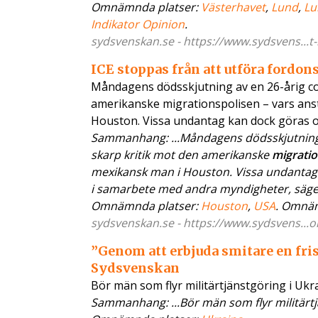
Omnämnda platser:
Västerhavet
,
Lund
,
Lu
Indikator Opinion
.
sydsvenskan.se - https://www.sydsvens...t-
ICE stoppas från att utföra fordon
Måndagens dödsskjutning av en 26-årig co
amerikanske migrationspolisen – vars anst
Houston. Vissa undantag kan dock göras 
Sammanhang: ...Måndagens dödsskjutning a
skarp kritik mot den amerikanske
migratio
mexikansk man i Houston. Vissa undantag k
i samarbete med andra myndigheter, säger e
Omnämnda platser:
Houston
,
USA
. Omnä
sydsvenskan.se - https://www.sydsvens...on
”Genom att erbjuda smitare en fri
Sydsvenskan
Bör män som flyr militärtjänstgöring i Ukr
Sammanhang: ...Bör män som flyr militärt