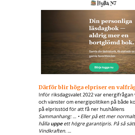
Därför blir höga elpriser en valfrå
Inför riksdagsvalet 2022 var energifrågan 
och vänster om energipolitiken på både kor
på elprisstöd för att få ner hushållens
Sammanhang: ... • Eller på ett mer normalt
hålla
uppe
ett högre garantipris. På så sätt
Vindkraften. ...