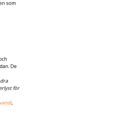
 men som
och
idan. De
ödra
erlyst för
vandi
,