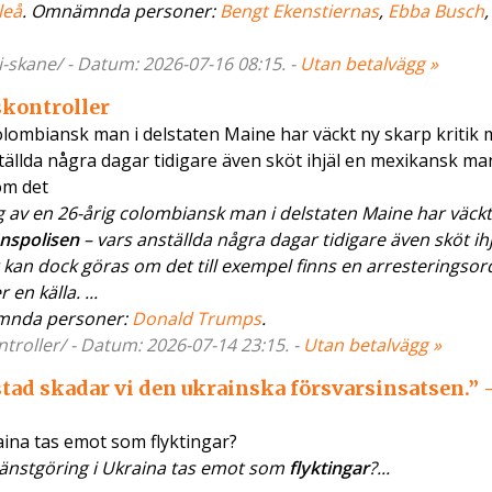
leå
. Omnämnda personer:
Bengt Ekenstiernas
,
Ebba Busch
,
i-skane/ - Datum: 2026-07-16 08:15. -
Utan betalvägg »
skontroller
lombiansk man i delstaten Maine har väckt ny skarp kritik 
ällda några dagar tidigare även sköt ihjäl en mexikansk man
om det
v en 26-årig colombiansk man i delstaten Maine har väckt
nspolisen
– vars anställda några dagar tidigare även sköt ih
an dock göras om det till exempel finns en arresteringsord
n källa. ...
mnda personer:
Donald Trumps
.
troller/ - Datum: 2026-07-14 23:15. -
Utan betalvägg »
stad skadar vi den ukrainska försvarsinsatsen.” 
aina tas emot som flyktingar?
jänstgöring i Ukraina tas emot som
flyktingar
?...