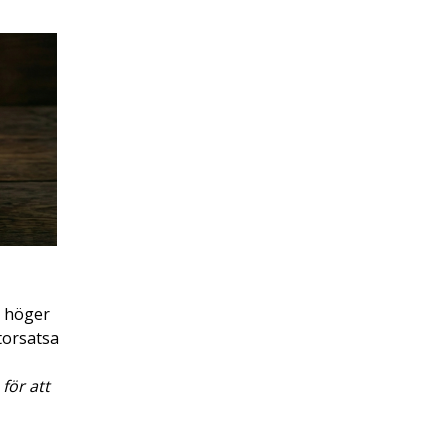
n höger
torsatsa
för att