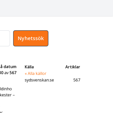
Nyhetssök
på datum
Källa
Artiklar
30
av
567
« Alla källor
sydsvenskan.se
567
ldinho
kester –