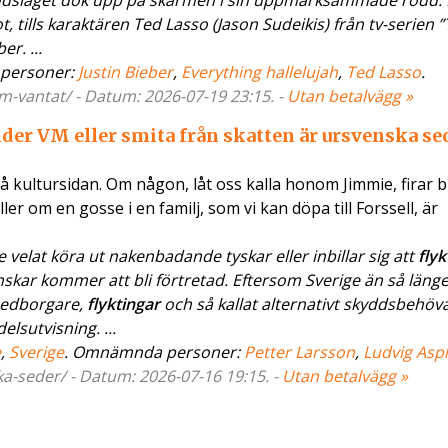
andslaget dök upp på skärmen i sin uppmärksammade rodd. 
, tills karaktären Ted Lasso (Jason Sudeikis) från tv-serien 
r. ...
personer:
Justin Bieber
,
Everything hallelujah
,
Ted Lasso
.
m-vantat/ - Datum: 2026-07-19 23:15. -
Utan betalvägg »
nder VM eller smita från skatten är ursvenska se
på kultursidan. Om någon, låt oss kalla honom Jimmie, firar b
er om en gosse i en familj, som vi kan döpa till Forssell, är
velat köra ut nakenbadande tyskar eller inbillar sig att
flyk
skar kommer att bli förtretad. Eftersom Sverige än så länge 
-medborgare,
flyktingar
och så kallat alternativt skyddsbehöv
elsutvisning. ...
e
,
Sverige
. Omnämnda personer:
Petter Larsson
,
Ludvig Aspl
ka-seder/ - Datum: 2026-07-16 19:15. -
Utan betalvägg »