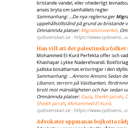
bristande vandel, eller ohederligt levnadss
anses bryta om samhällets regler
Sammanhang: ...De nya reglerna ger
Migra
uppehållstillstånd på grund av bristande van
Omnämnda platser:
Migrationsverket
. Om
sydsvenskan.se - https://www.sydsvens...ut
Han vill att det palestinska folket
Mohammed El-Kurd Perfekta offer och vädj
Khashayar Lykke Naderehvandi. Bokförlaget
judiska bosättarnas erövringar i den idylli
Sammanhang: ...Annons Annons Sedan dess h
Libanon, terrorn på Västbanken, fördrivni
brott mot mänskligheten och har sedan valt
Omnämnda platser:
Gaza
,
Sheikh Jarrah
,
Ö
Sheikh Jarrah
,
Mohammed El-Kurd
.
sydsvenskan.se - https://www.sydsvens...of
Advokater uppmanas bojkotta rådg