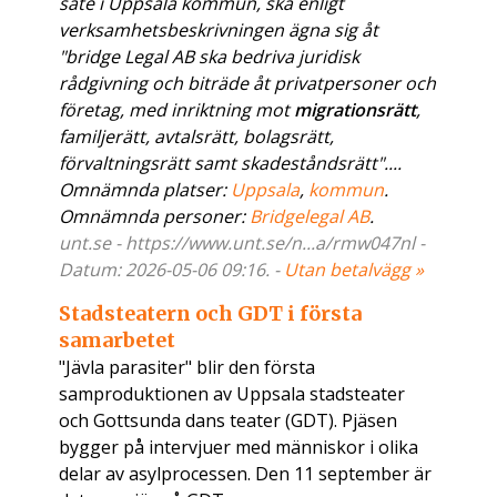
säte i Uppsala kommun, ska enligt
verksamhetsbeskrivningen ägna sig åt
"bridge Legal AB ska bedriva juridisk
rådgivning och biträde åt privatpersoner och
företag, med inriktning mot
migrationsrätt
,
familjerätt, avtalsrätt, bolagsrätt,
förvaltningsrätt samt skadeståndsrätt"....
Omnämnda platser:
Uppsala
,
kommun
.
Omnämnda personer:
Bridgelegal AB
.
unt.se - https://www.unt.se/n...a/rmw047nl -
Datum: 2026-05-06 09:16. -
Utan betalvägg »
Stadsteatern och GDT i första
samarbetet
"Jävla parasiter" blir den första
samproduktionen av Uppsala stadsteater
och Gottsunda dans teater (GDT). Pjäsen
bygger på intervjuer med människor i olika
delar av asylprocessen. Den 11 september är