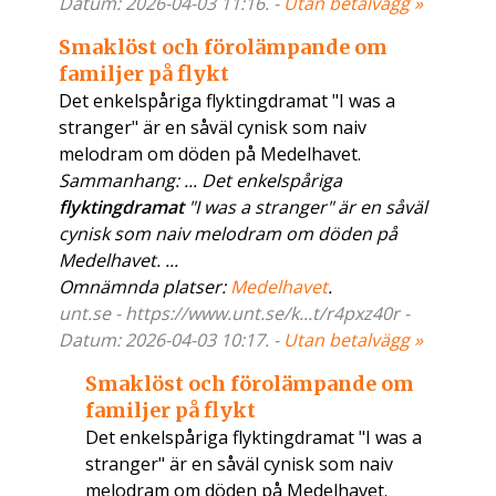
Datum: 2026-04-03 11:16. -
Utan betalvägg »
Smaklöst och förolämpande om
familjer på flykt
Det enkelspåriga flyktingdramat "I was a
stranger" är en såväl cynisk som naiv
melodram om döden på Medelhavet.
Sammanhang: ... Det enkelspåriga
flyktingdramat
"I was a stranger" är en såväl
cynisk som naiv melodram om döden på
Medelhavet. ...
Omnämnda platser:
Medelhavet
.
unt.se - https://www.unt.se/k...t/r4pxz40r -
Datum: 2026-04-03 10:17. -
Utan betalvägg »
Smaklöst och förolämpande om
familjer på flykt
Det enkelspåriga flyktingdramat "I was a
stranger" är en såväl cynisk som naiv
melodram om döden på Medelhavet.