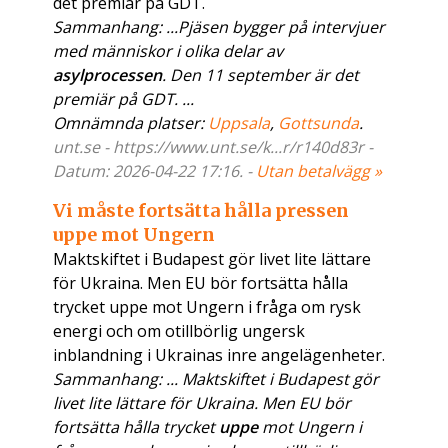
det premiär på GDT.
Sammanhang: ...Pjäsen bygger på intervjuer
med människor i olika delar av
asylprocessen
. Den 11 september är det
premiär på GDT. ...
Omnämnda platser:
Uppsala
,
Gottsunda
.
unt.se - https://www.unt.se/k...r/r140d83r -
Datum: 2026-04-22 17:16. -
Utan betalvägg »
Vi måste fortsätta hålla pressen
uppe mot Ungern
Maktskiftet i Budapest gör livet lite lättare
för Ukraina. Men EU bör fortsätta hålla
trycket uppe mot Ungern i fråga om rysk
energi och om otillbörlig ungersk
inblandning i Ukrainas inre angelägenheter.
Sammanhang: ... Maktskiftet i Budapest gör
livet lite lättare för Ukraina. Men EU bör
fortsätta hålla trycket
uppe
mot Ungern i