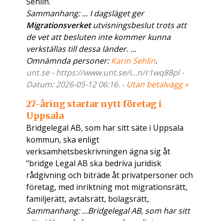
Sehlin.
Sammanhang: ... I dagsläget ger
Migrationsverket
utvisningsbeslut trots att
de vet att besluten inte kommer kunna
verkställas till dessa länder. ...
Omnämnda personer:
Karin Sehlin
.
unt.se - https://www.unt.se/i...n/r1wq88pl -
Datum: 2026-05-12 06:16. -
Utan betalvägg »
27-åring startar nytt företag i
Uppsala
Bridgelegal AB, som har sitt säte i Uppsala
kommun, ska enligt
verksamhetsbeskrivningen ägna sig åt
"bridge Legal AB ska bedriva juridisk
rådgivning och biträde åt privatpersoner och
företag, med inriktning mot migrationsrätt,
familjerätt, avtalsrätt, bolagsrätt,
Sammanhang: ...Bridgelegal AB, som har sitt