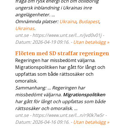
fråga om rysk energi och om otillbörlig
ungersk inblandning i Ukrainas inre
angelägenheter. ...
Omnämnda platser:
Ukraina
,
Budapest
,
Ukrainas
.
unt.se - https://www.unt.se/l...n/jvd0v01j -
Datum: 2026-04-19 09:16. -
Utan betalvägg »
Flörten med SD straffar regeringen
Regeringen har missbedömt väljarna.
Migrationspolitiken har gått för långt och
uppfattas som både rättsosäker och
omoralisk.
Sammanhang: ... Regeringen har
missbedömt väljarna.
Migrationspolitiken
har gått för långt och uppfattas som både
rättsosäker och omoralisk. ...
unt.se - https://www.unt.se/l...n/r90k7w5r -
Datum: 2026-04-16 09:16. -
Utan betalvägg »