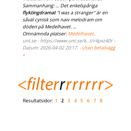
Sammanhang: ... Det enkelspåriga
flyktingdramat
"I was a stranger" är en
såväl cynisk som naiv melodram om
döden på Medelhavet. ...
Omnämnda platser:
Medelhavet
.
unt.se - https://www.unt.se/k...t/r4pxz40r -
Datum: 2026-04-02 20:17. -
Utan betalvägg
»
Resultatsidor:
1
2
3
4
5
6
7
8