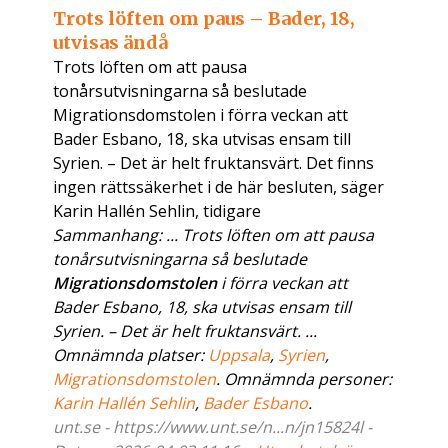
Trots löften om paus – Bader, 18,
utvisas ändå
Trots löften om att pausa
tonårsutvisningarna så beslutade
Migrationsdomstolen i förra veckan att
Bader Esbano, 18, ska utvisas ensam till
Syrien. – Det är helt fruktansvärt. Det finns
ingen rättssäkerhet i de här besluten, säger
Karin Hallén Sehlin, tidigare
Sammanhang: ... Trots löften om att pausa
tonårsutvisningarna så beslutade
Migrationsdomstolen
i förra veckan att
Bader Esbano, 18, ska utvisas ensam till
Syrien. – Det är helt fruktansvärt. ...
Omnämnda platser:
Uppsala
,
Syrien
,
Migrationsdomstolen
. Omnämnda personer:
Karin Hallén Sehlin
,
Bader Esbano
.
unt.se - https://www.unt.se/n...n/jn15824l -