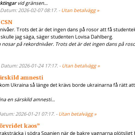
yktingar
vid gränsen...
- Datum: 2026-02-07 08:17. -
Utan betalvägg »
v CSN
ivåer. Trots det är det ingen dans på rosor att få student
e skulle jag säga, säger studenten Lovisa Dahlberg.
 nosar på rekordnivåer. Trots det är det ingen dans på rosor
- Datum: 2026-01-24 17:17. -
Utan betalvägg »
ärskild amnesti
akom Ukraina så länge det krävs borde ukrainarna få rätt at
na en särskild amnesti...
 Datum: 2026-01-21 07:17. -
Utan betalvägg »
Förvridet kaos”
aksträcka i södra Spanien när de bakre vagnarna plötsligt