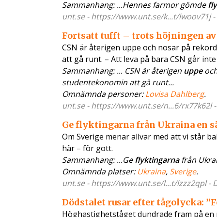
Sammanhang: ...Hennes farmor gömde
fl
unt.se - https://www.unt.se/k...t/lwoov71j 
Fortsatt tufft – trots höjningen a
CSN är återigen uppe och nosar på rekordn
att gå runt. – Att leva på bara CSN går int
Sammanhang: ... CSN är återigen
uppe
och
studentekonomin att gå runt...
Omnämnda personer:
Lovisa Dahlberg
.
unt.se - https://www.unt.se/n...6/rx77k62l 
Ge flyktingarna från Ukraina en s
Om Sverige menar allvar med att vi står b
här – för gott.
Sammanhang: ...Ge
flyktingarna
från Ukrai
Omnämnda platser:
Ukraina
,
Sverige
.
unt.se - https://www.unt.se/l...t/lzzz2qpl -
Dödstalet rusar efter tågolycka: ”
Höghastighetståget dundrade fram på en r