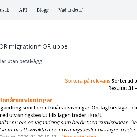
tistik
API
Blogg
Vad är detta?
klar utan betalvägg
Sortera på relevans
Sorterad 
Resultat
31
 tonårsutvisningar
ändring som berör tonårsutvisningar. Om lagförslaget blir
 utvisningsbeslut tills lagen träder i kraft.
dlar nu om en lagändring som berör tonårsutvisningar. O
t
komma att avvakta med utvisningsbeslut tills lagen träder i k