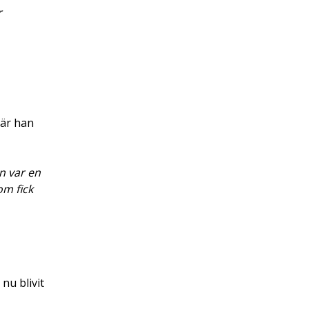
r
 är han
n var en
om fick
nu blivit