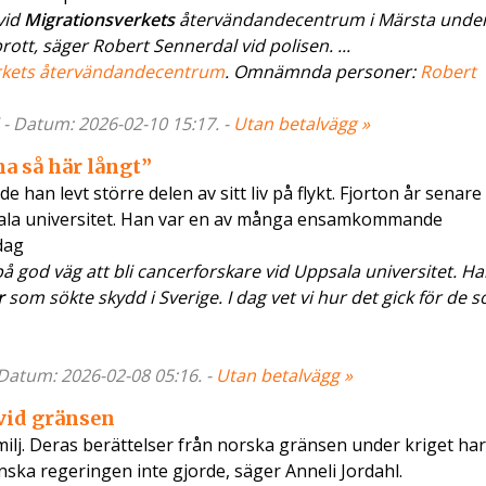
vid
Migrationsverkets
återvändandecentrum i Märsta unde
rott, säger Robert Sennerdal vid polisen. ...
rkets återvändandecentrum
. Omnämnda personer:
Robert
 - Datum: 2026-02-10 15:17. -
Utan betalvägg »
a så här långt”
 han levt större delen av sitt liv på flykt. Fjorton år senare
psala universitet. Han var en av många ensamkommande
dag
 god väg att bli cancerforskare vid Uppsala universitet. Ha
r
som sökte skydd i Sverige. I dag vet vi hur det gick för de s
- Datum: 2026-02-08 05:16. -
Utan betalvägg »
vid gränsen
lj. Deras berättelser från norska gränsen under kriget har 
ka regeringen inte gjorde, säger Anneli Jordahl.