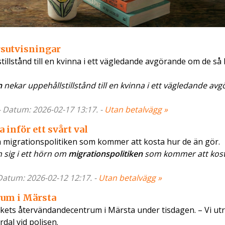
rsutvisningar
llstånd till en kvinna i ett vägledande avgörande om de så 
n
nekar uppehållstillstånd till en kvinna i ett vägledande av
- Datum: 2026-02-17 13:17. -
Utan betalvägg »
inför ett svårt val
m migrationspolitiken som kommer att kosta hur de än gör.
 sig i ett hörn om
migrationspolitiken
som kommer att kost
 Datum: 2026-02-12 12:17. -
Utan betalvägg »
rum i Märsta
rkets återvändandecentrum i Märsta under tisdagen. – Vi utr
dal vid polisen.