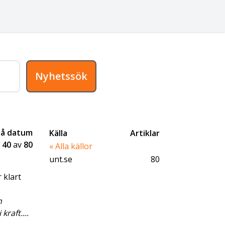
Nyhetssök
på datum
Källa
Artiklar
-
40
av
80
« Alla källor
unt.se
80
 klart
m
raft....