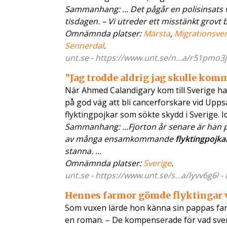
Sammanhang: ... Det pågår en polisinsats 
tisdagen. – Vi utreder ett misstänkt grovt b
Omnämnda platser:
Märsta
,
Migrationsve
Sennerdal
.
unt.se - https://www.unt.se/n...a/r51pmo3j
”Jag trodde aldrig jag skulle komm
När Ahmed Calandigary kom till Sverige hade
på god väg att bli cancerforskare vid Up
flyktingpojkar som sökte skydd i Sverige. I
Sammanhang: ...Fjorton år senare är han på
av många ensamkommande
flyktingpojka
stanna. ...
Omnämnda platser:
Sverige
.
unt.se - https://www.unt.se/s...a/lyvv6g6l 
Hennes farmor gömde flyktingar 
Som vuxen lärde hon känna sin pappas fami
en roman. – De kompenserade för vad svens