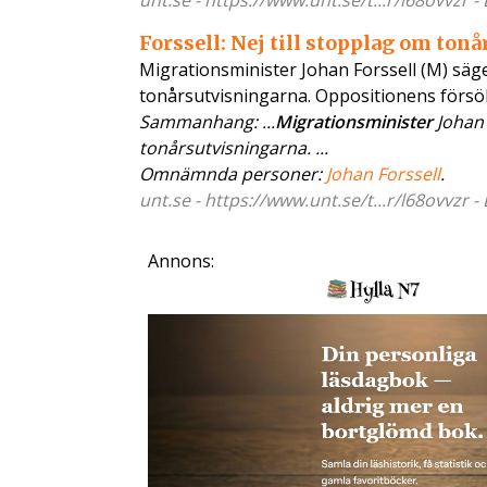
unt.se - https://www.unt.se/t...r/l68ovvzr 
Forssell: Nej till stopplag om ton
Migrationsminister Johan Forssell (M) säge
tonårsutvisningarna. Oppositionens försök 
Sammanhang: ...
Migrationsminister
Johan 
tonårsutvisningarna. ...
Omnämnda personer:
Johan Forssell
.
unt.se - https://www.unt.se/t...r/l68ovvzr 
Annons: