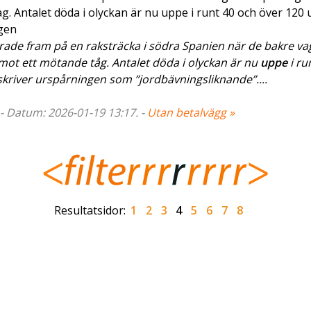
g. Antalet döda i olyckan är nu uppe i runt 40 och över 120
ngen
ade fram på en raksträcka i södra Spanien när de bakre v
 mot ett mötande tåg. Antalet döda i olyckan är nu
uppe
i ru
kriver urspårningen som ”jordbävningsliknande”....
 - Datum: 2026-01-19 13:17. -
Utan betalvägg »
Resultatsidor:
1
2
3
4
5
6
7
8