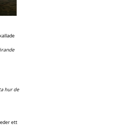
kallade
görande
a hur de
eder ett