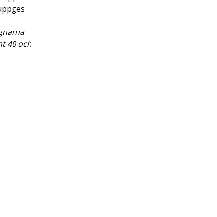
 uppges
agnarna
nt 40 och