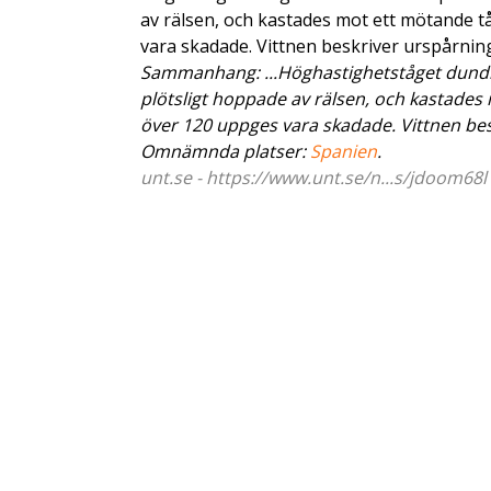
av rälsen, och kastades mot ett mötande tå
vara skadade. Vittnen beskriver urspårni
Sammanhang: ...Höghastighetståget dundr
plötsligt hoppade av rälsen, och kastades
över 120 uppges vara skadade. Vittnen bes
Omnämnda platser:
Spanien
.
unt.se - https://www.unt.se/n...s/jdoom68l