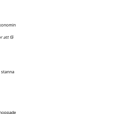
ekonomin
 att få
t stanna
 hoppade