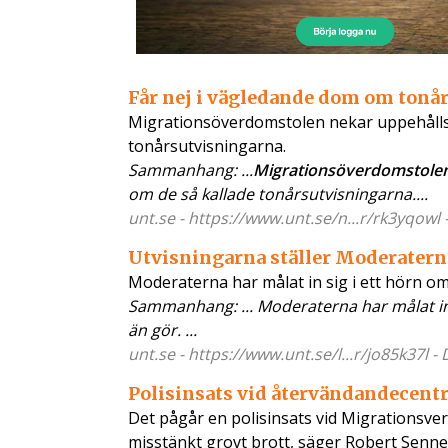
Får nej i vägledande dom om tonå
Migrationsöverdomstolen nekar uppehållsti
tonårsutvisningarna.
Sammanhang: ...
Migrationsöverdomstole
om de så kallade tonårsutvisningarna....
unt.se - https://www.unt.se/n...r/rk3yqowl 
Utvisningarna ställer Moderaterna 
Moderaterna har målat in sig i ett hörn o
Sammanhang: ... Moderaterna har målat in
än gör. ...
unt.se - https://www.unt.se/l...r/jo85k37l -
Polisinsats vid återvändandecent
Det pågår en polisinsats vid Migrationsve
misstänkt grovt brott, säger Robert Senner