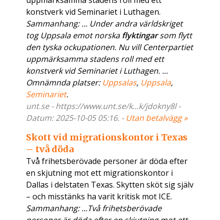
uppmärksamma stadens roll med ett
konstverk vid Seminariet i Luthagen.
Sammanhang: ... Under andra världskriget
tog Uppsala emot norska
flyktingar
som flytt
den tyska ockupationen. Nu vill Centerpartiet
uppmärksamma stadens roll med ett
konstverk vid Seminariet i Luthagen. ...
Omnämnda platser:
Uppsalas
,
Uppsala
,
Seminariet
.
unt.se - https://www.unt.se/k...k/jdokny8l -
Datum: 2025-10-05 05:16. -
Utan betalvägg »
Skott vid migrationskontor i Texas
– två döda
Två frihetsberövade personer är döda efter
en skjutning mot ett migrationskontor i
Dallas i delstaten Texas. Skytten sköt sig själv
– och misstänks ha varit kritisk mot ICE.
Sammanhang: ...Två frihetsberövade