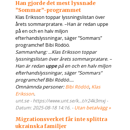
Han gjorde det mest lyssnade
”Sommar”-programmet
Klas Eriksson toppar lyssningslistan över
årets sommarpratare. –Han är redan uppe
på en och en halv miljon
efterhandslyssningar, säger ”Sommars”
programchef Bibi Rödöö.
Sammanhang: ...Klas Eriksson toppar
lyssningslistan över årets sommarpratare. –
Han är redan
uppe
på en och en halv miljon
efterhandslyssningar, säger ”Sommars”
programchef Bibi Rödöö....
Omnämnda personer:
Bibi Rödöö
,
Klas
Eriksson
.
unt.se - https://www.unt.se/k...t/r24k3mxj -
Datum: 2025-08-18 14:16. -
Utan betalvägg »
Migrationsverket får inte splittra
ukrainska familjer