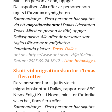
Minst en person är död, uppger
Dallaspolisen. Alla offer är personer som
tagits i förvar av myndigheten.
Sammanhang: ...Flera personer har skjutits
vid ett
migrationskontor
i Dallas i delstaten
Texas. Minst en person är död, uppger
Dallaspolisen. Alla offer är personer som
tagits i förvar av myndigheten....
Omnämnda platser:
Texas
,
Dallas
.
unt.se - https://www.unt.se/n...d/jn10z9nl -
Datum: 2025-09-24 16:17. -
Utan betalvägg »
Skott vid migrationskontor i Texas
– flera offer
Flera personer har skjutits vid ett
migrationskontor i Dallas, rapporterar ABC
News. Enligt Kristi Noem, minister för inrikes
säkerhet, finns flera offer.
Sammanhang: ...Flera personer har skjutits