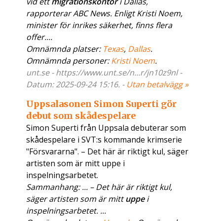
vid ett
migrationskontor
i Dallas,
rapporterar ABC News. Enligt Kristi Noem,
minister för inrikes säkerhet, finns flera
offer....
Omnämnda platser:
Texas
,
Dallas
.
Omnämnda personer:
Kristi Noem
.
unt.se - https://www.unt.se/n...r/jn10z9nl -
Datum: 2025-09-24 15:16. -
Utan betalvägg »
Uppsalasonen Simon Superti gör
debut som skådespelare
Simon Superti från Uppsala debuterar som
skådespelare i SVT:s kommande krimserie
"Försvararna". – Det här är riktigt kul, säger
artisten som är mitt uppe i
inspelningsarbetet.
Sammanhang: ... – Det här är riktigt kul,
säger artisten som är mitt
uppe
i
inspelningsarbetet. ...