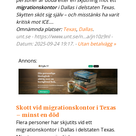
personer är döda efter en skjutning mot ett
migrationskontor
i Dallas i delstaten Texas.
Skytten sköt sig själv – och misstänks ha varit
kritisk mot ICE....
Omnämnda platser:
Texas
,
Dallas
.
unt.se - https://www.unt.se/n...a/jn10z9nl -
Datum: 2025-09-24 19:17. -
Utan betalvägg »
Annons:
Skott vid migrationskontor i Texas
– minst en död
Flera personer har skjutits vid ett
migrationskontor i Dallas i delstaten Texas.