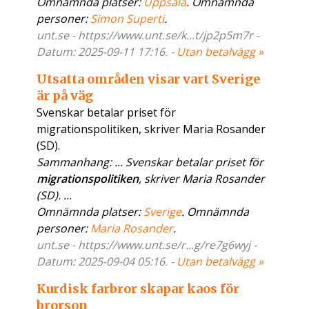
Omnämnda platser:
Uppsala
. Omnämnda
personer:
Simon Superti
.
unt.se - https://www.unt.se/k...t/jp2p5m7r -
Datum: 2025-09-11 17:16. -
Utan betalvägg »
Utsatta områden visar vart Sverige
är på väg
Svenskar betalar priset för
migrationspolitiken, skriver Maria Rosander
(SD).
Sammanhang: ... Svenskar betalar priset för
migrationspolitiken
, skriver Maria Rosander
(SD). ...
Omnämnda platser:
Sverige
. Omnämnda
personer:
Maria Rosander
.
unt.se - https://www.unt.se/r...g/re7g6wyj -
Datum: 2025-09-04 05:16. -
Utan betalvägg »
Kurdisk farbror skapar kaos för
brorson