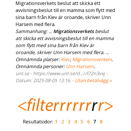
Migrationsverkets beslut att skicka ett
avvisningsbeslut till en mamma som flytt med
sina barn från Kiev är oroande, skriver Unn
Harsem med flera.
Sammanhang: ...
Migrationsverkets
beslut
att skicka ett avvisningsbeslut till en mamma
som flytt med sina barn från Kiev är
oroande, skriver Unn Harsem med flera. ...
Omnämnda platser:
Kiev
,
Migrationsverkets
.
Omnämnda personer:
Unn Harsem
.
unt.se - https://www.unt.se/d...r/l72n3vxj -
Datum: 2025-08-05 13:16. -
Utan betalvägg »
Resultatsidor:
1
2
3
4
5
6
7
8