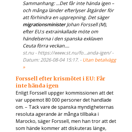
Sammanhang: ...Det får inte hända igen –
och många länder efterlyser åtgärder för
att förhindra en upprepning. Det säger
migrationsminister
Johan Forssell (M),
efter EU:s extrainkallade möte om
händelserna i den spanska exklaven
Ceuta förra veckan....
st.nu - https://www.st.nu/fo...anda-igen/ -
Datum: 2026-08-04 15:17. -
Utan betalvägg
»
Forssell efter krismötet i EU: Får
inte hända igen
Enligt Forssell uppger kommissionen att det
var uppemot 80 000 personer det handlade
om. – Tack vare de spanska myndigheternas
resoluta agerande är många tillbaka i
Marocko, säger Forssell, men han tror att det
som hände kommer att diskuteras länge,