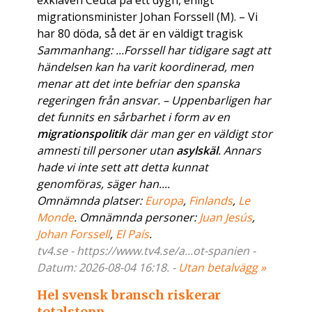
exklaven Ceuta på ett dygn, enligt
migrationsminister Johan Forssell (M). – Vi
har 80 döda, så det är en väldigt tragisk
Sammanhang: ...Forssell har tidigare sagt att
händelsen kan ha varit koordinerad, men
menar att det inte befriar den spanska
regeringen från ansvar. – Uppenbarligen har
det funnits en sårbarhet i form av en
migrationspolitik
där man ger en väldigt stor
amnesti till personer utan
asylskäl
. Annars
hade vi inte sett att detta kunnat
genomföras, säger han....
Omnämnda platser:
Europa
,
Finlands
,
Le
Monde
. Omnämnda personer:
Juan Jesús
,
Johan Forssell
,
El País
.
tv4.se - https://www.tv4.se/a...ot-spanien -
Datum: 2026-08-04 16:18. -
Utan betalvägg »
Hel svensk bransch riskerar
totalstopp