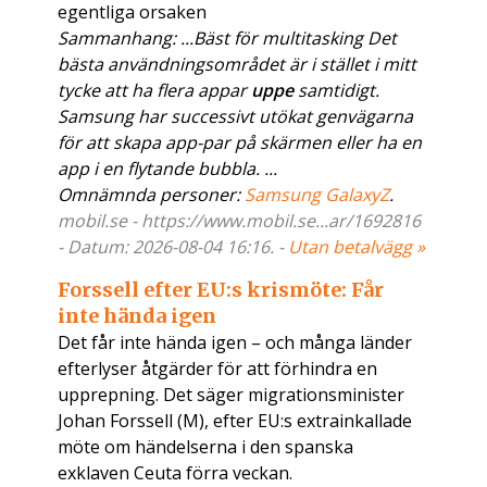
egentliga orsaken
Sammanhang: ...Bäst för multitasking Det
bästa användningsområdet är i stället i mitt
tycke att ha flera appar
uppe
samtidigt.
Samsung har successivt utökat genvägarna
för att skapa app-par på skärmen eller ha en
app i en flytande bubbla. ...
Omnämnda personer:
Samsung GalaxyZ
.
mobil.se - https://www.mobil.se...ar/1692816
- Datum: 2026-08-04 16:16. -
Utan betalvägg »
Forssell efter EU:s krismöte: Får
inte hända igen
Det får inte hända igen – och många länder
efterlyser åtgärder för att förhindra en
upprepning. Det säger migrationsminister
Johan Forssell (M), efter EU:s extrainkallade
möte om händelserna i den spanska
exklaven Ceuta förra veckan.