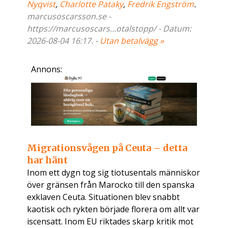
Nyqvist
,
Charlotte Pataky
,
Fredrik Engström
.
marcusoscarsson.se -
https://marcusoscars...otalstopp/ - Datum:
2026-08-04 16:17. -
Utan betalvägg »
Annons:
Migrationsvågen på Ceuta – detta
har hänt
Inom ett dygn tog sig tiotusentals människor
över gränsen från Marocko till den spanska
exklaven Ceuta. Situationen blev snabbt
kaotisk och rykten började florera om allt var
iscensatt. Inom EU riktades skarp kritik mot