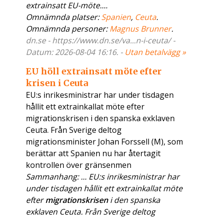
extrainsatt EU-möte....
Omnämnda platser:
Spanien
,
Ceuta
.
Omnämnda personer:
Magnus Brunner
.
dn.se - https://www.dn.se/va...n-i-ceuta/ -
Datum: 2026-08-04 16:16. -
Utan betalvägg »
EU höll extrainsatt möte efter
krisen i Ceuta
EU:s inrikesministrar har under tisdagen
hållit ett extrainkallat möte efter
migrationskrisen i den spanska exklaven
Ceuta. Från Sverige deltog
migrationsminister Johan Forssell (M), som
berättar att Spanien nu har återtagit
kontrollen över gränsenmen
Sammanhang: ... EU:s inrikesministrar har
under tisdagen hållit ett extrainkallat möte
efter
migrationskrisen
i den spanska
exklaven Ceuta. Från Sverige deltog