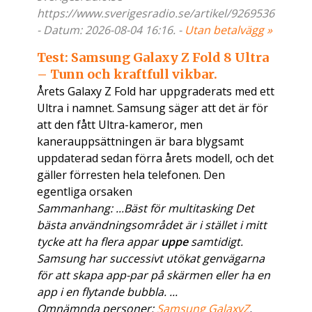
https://www.sverigesradio.se/artikel/9269536
- Datum: 2026-08-04 16:16. -
Utan betalvägg »
Test: Samsung Galaxy Z Fold 8 Ultra
– Tunn och kraftfull vikbar.
Årets Galaxy Z Fold har uppgraderats med ett
Ultra i namnet. Samsung säger att det är för
att den fått Ultra-kameror, men
kanerauppsättningen är bara blygsamt
uppdaterad sedan förra årets modell, och det
gäller förresten hela telefonen. Den
egentliga orsaken
Sammanhang: ...Bäst för multitasking Det
bästa användningsområdet är i stället i mitt
tycke att ha flera appar
uppe
samtidigt.
Samsung har successivt utökat genvägarna
för att skapa app-par på skärmen eller ha en
app i en flytande bubbla. ...
Omnämnda personer:
Samsung GalaxyZ
.