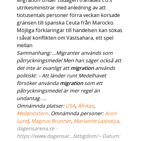
Migration Under tisdagen träffades EU:s
utrikesministrar med anledning av att
tiotusentals personer förra veckan korsade
gränsen till spanska Ceuta från Marocko.
Möjliga förklaringar till händelsen kan sökas
i såväl konflikten om Västsahara, ett spel
mellan
Sammanhang: ...Migranter används som
påtryckningsmedel Men han säger också att
det inte är ovanligt att
migration
används
politiskt: – Att länder runt Medelhavet
försöker använda
migration
som ett
påtryckningsmedel är mer regel än
undantag. ...
Omnämnda platser:
USA
,
Afrikas
,
Mellanöstern
. Omnämnda personer:
Aron
Lund
,
Magnus Brunner
,
Marianne Laanatza
.
dagensarena.se -
https://www.dagensar...fattigdom/ - Datum: