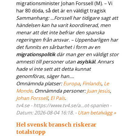
migrationsminister Johan Forssell (M). – Vi
har 80 döda, så det är en väldigt tragisk
Sammanhang: ...Forssell har tidigare sagt att
händelsen kan ha varit koordinerad, men
menar att det inte befriar den spanska
regeringen från ansvar. – Uppenbarligen har
det funnits en sårbarhet i form av en
migrationspolitik
där man ger en väldigt stor
amnesti till personer utan
asylskäl
. Annars
hade vi inte sett att detta kunnat
genomföras, säger han....
Omnämnda platser:
Europa
,
Finlands
,
Le
Monde
. Omnämnda personer:
Juan Jesús
,
Johan Forssell
,
El País
.
tv4.se - https://www.tv4.se/a...ot-spanien -
Datum: 2026-08-04 16:18. -
Utan betalvägg »
Hel svensk bransch riskerar
totalstopp