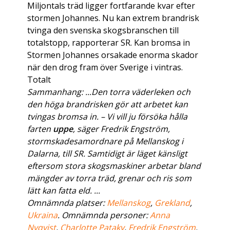
Miljontals träd ligger fortfarande kvar efter
stormen Johannes. Nu kan extrem brandrisk
tvinga den svenska skogsbranschen till
totalstopp, rapporterar SR. Kan bromsa in
Stormen Johannes orsakade enorma skador
när den drog fram över Sverige i vintras.
Totalt
Sammanhang: ...Den torra väderleken och
den höga brandrisken gör att arbetet kan
tvingas bromsa in. – Vi vill ju försöka hålla
farten
uppe
, säger Fredrik Engström,
stormskadesamordnare på Mellanskog i
Dalarna, till SR. Samtidigt är läget känsligt
eftersom stora skogsmaskiner arbetar bland
mängder av torra träd, grenar och ris som
lätt kan fatta eld. ...
Omnämnda platser:
Mellanskog
,
Grekland
,
Ukraina
. Omnämnda personer:
Anna
Nyqvist
,
Charlotte Pataky
,
Fredrik Engström
.