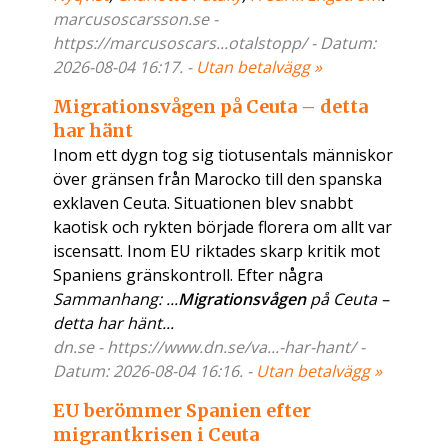
marcusoscarsson.se -
https://marcusoscars...otalstopp/ - Datum:
2026-08-04 16:17. -
Utan betalvägg »
Migrationsvågen på Ceuta – detta
har hänt
Inom ett dygn tog sig tiotusentals människor
över gränsen från Marocko till den spanska
exklaven Ceuta. Situationen blev snabbt
kaotisk och rykten började florera om allt var
iscensatt. Inom EU riktades skarp kritik mot
Spaniens gränskontroll. Efter några
Sammanhang: ...
Migrationsvågen
på Ceuta –
detta har hänt...
dn.se - https://www.dn.se/va...-har-hant/ -
Datum: 2026-08-04 16:16. -
Utan betalvägg »
EU berömmer Spanien efter
migrantkrisen i Ceuta