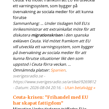
Ceuta. Vid mötet framkom att EU vill utveckla
ett varningssystem, som bygger på
övervakning av sociala medier för att kunna
förutse
Sammanhang: ... Under tisdagen höll EU:s
inrikesministrar ett extrainkallat möte för att
diskutera
migrationskrisen
i den spanska
exklaven Ceuta. Vid mötet framkom att EU
vill utveckla ett varningssystem, som bygger
på övervakning av sociala medier för att
kunna förutse situationer likt den som
uppstod i Ceuta förra veckan. ...
Omnämnda platser:
Spanien
.
sverigesradio.se -
https://www.sverigesradio.se/artikel/9269812
- Datum: 2026-08-04 20:16. -
Utan betalvägg »
Ceuta-krisen: ”Frihandel med EU
har skapat fattigdom”