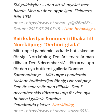
SM-guldskyltar – utan att så mycket mer
hände. Men nu är en
uppe
igen. Sleipners
från 1938. ...
nt.se - https://www.nt.se/sp...p/jp26m86r -
Datum: 2025-07-28 05:15. -
Utan betalvägg »
Butikskedjan kommer tillbaka till
Norrköping: "Oerhört glada"
Mitt uppe i pandemin tackade butikskedjan
för sig i Norrköping. Fem år senare är man
tillbaka. Den 5 december slås dörrarna upp
för den nya butiken i galleria Domino.
Sammanhang: ... Mitt
uppe
i pandemin
tackade butikskedjan för sig i Norrköping.
Fem år senare är man tillbaka. Den 5
december slås dörrarna upp för den nya
butiken i galleria Domino. ...
Omnämnda platser:
Norrköping
.
nt.se - https://www.nt.se/ny...g/lzzq601l -