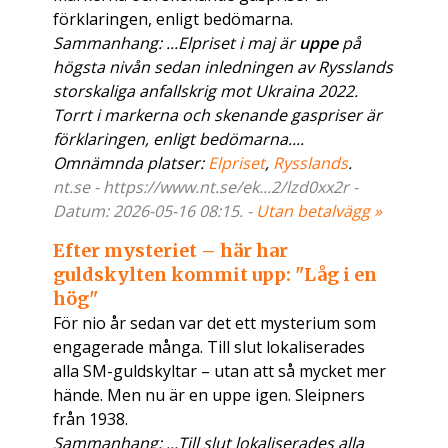
förklaringen, enligt bedömarna.
Sammanhang: ...Elpriset i maj är
uppe
på
högsta nivån sedan inledningen av Rysslands
storskaliga anfallskrig mot Ukraina 2022.
Torrt i markerna och skenande gaspriser är
förklaringen, enligt bedömarna....
Omnämnda platser:
Elpriset
,
Rysslands
.
nt.se - https://www.nt.se/ek...2/lzd0xx2r -
Datum: 2026-05-16 08:15. -
Utan betalvägg »
Efter mysteriet – här har
guldskylten kommit upp: "Låg i en
hög"
För nio år sedan var det ett mysterium som
engagerade många. Till slut lokaliserades
alla SM-guldskyltar – utan att så mycket mer
hände. Men nu är en uppe igen. Sleipners
från 1938.
Sammanhang: ...Till slut lokaliserades alla