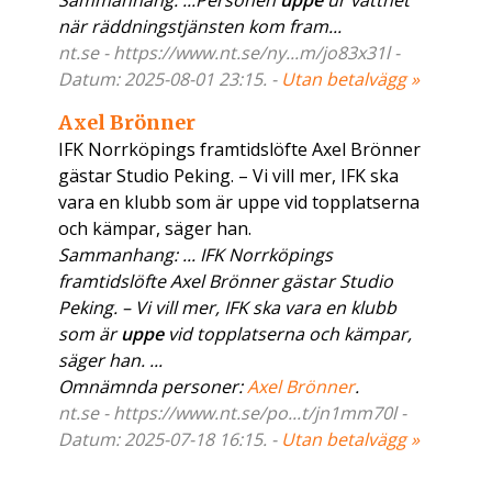
Sammanhang: ...Personen
uppe
ur vattnet
när räddningstjänsten kom fram...
nt.se - https://www.nt.se/ny...m/jo83x31l -
Datum: 2025-08-01 23:15. -
Utan betalvägg »
Axel Brönner
IFK Norrköpings framtidslöfte Axel Brönner
gästar Studio Peking. – Vi vill mer, IFK ska
vara en klubb som är uppe vid topplatserna
och kämpar, säger han.
Sammanhang: ... IFK Norrköpings
framtidslöfte Axel Brönner gästar Studio
Peking. – Vi vill mer, IFK ska vara en klubb
som är
uppe
vid topplatserna och kämpar,
säger han. ...
Omnämnda personer:
Axel Brönner
.
nt.se - https://www.nt.se/po...t/jn1mm70l -
Datum: 2025-07-18 16:15. -
Utan betalvägg »