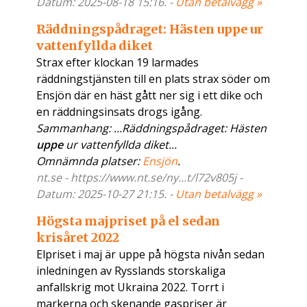
Datum: 2025-08-18 15:16. -
Utan betalvägg »
Räddningspådraget: Hästen uppe ur
vattenfyllda diket
Strax efter klockan 19 larmades
räddningstjänsten till en plats strax söder om
Ensjön där en häst gått ner sig i ett dike och
en räddningsinsats drogs igång.
Sammanhang: ...Räddningspådraget: Hästen
uppe
ur vattenfyllda diket...
Omnämnda platser:
Ensjön
.
nt.se - https://www.nt.se/ny...t/l72v805j -
Datum: 2025-10-27 21:15. -
Utan betalvägg »
Högsta majpriset på el sedan
krisåret 2022
Elpriset i maj är uppe på högsta nivån sedan
inledningen av Rysslands storskaliga
anfallskrig mot Ukraina 2022. Torrt i
markerna och skenande gaspriser är