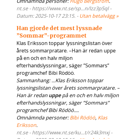
Omnämnda personer:
Hugo Bergström
.
nt.se - https://www.nt.se/sp...n/lzz3p5ql -
Datum: 2025-10-17 23:15. -
Utan betalvägg »
Han gjorde det mest lyssnade
”Sommar”-programmet
Klas Eriksson toppar lyssningslistan över
årets sommarpratare. –Han är redan uppe
på en och en halv miljon
efterhandslyssningar, säger ”Sommars”
programchef Bibi Rödöö.
Sammanhang: ...Klas Eriksson toppar
lyssningslistan över årets sommarpratare. –
Han är redan
uppe
på en och en halv miljon
efterhandslyssningar, säger ”Sommars”
programchef Bibi Rödöö....
Omnämnda personer:
Bibi Rödöö
,
Klas
Eriksson
.
nt.se - https://www.nt.se/ku...t/r24k3mxj -