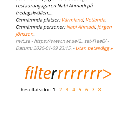
restaurangägaren Nabi Ahmadi på
fredagskvällen....
Omnämnda platser:
Värmland
,
Vetlanda
.
Omnämnda personer:
Nabi Ahmadi
,
Jörgen
Jönsson
.
nwt.se - https://www.nwt.se/2...tet-f1ee6/ -
Datum: 2026-01-09 23:15. -
Utan betalvägg »
Resultatsidor:
1
2
3
4
5
6
7
8