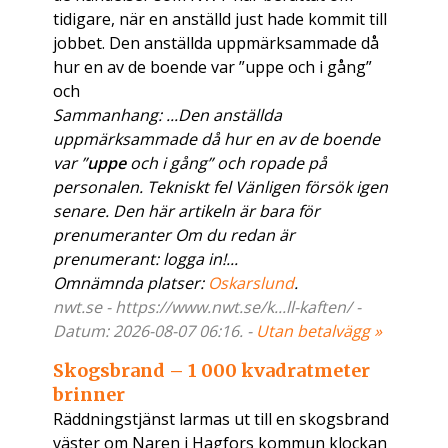
tidigare, när en anställd just hade kommit till
jobbet. Den anställda uppmärksammade då
hur en av de boende var ”uppe och i gång”
och
Sammanhang: ...Den anställda
uppmärksammade då hur en av de boende
var ”
uppe
och i gång” och ropade på
personalen. Tekniskt fel Vänligen försök igen
senare. Den här artikeln är bara för
prenumeranter Om du redan är
prenumerant: logga in!...
Omnämnda platser:
Oskarslund
.
nwt.se - https://www.nwt.se/k...ll-kaften/ -
Datum: 2026-08-07 06:16. -
Utan betalvägg »
Skogsbrand – 1 000 kvadratmeter
brinner
Räddningstjänst larmas ut till en skogsbrand
väster om Naren i Hagfors kommun klockan