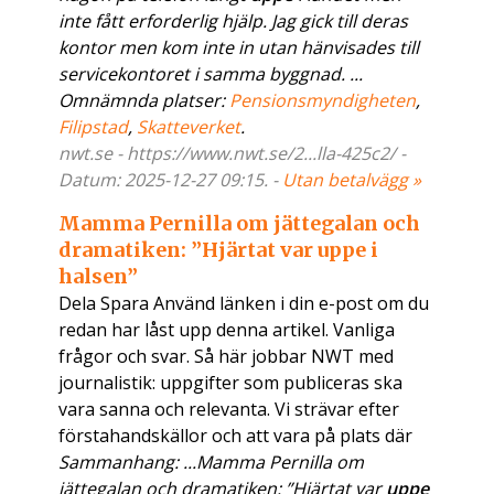
inte fått erforderlig hjälp. Jag gick till deras
kontor men kom inte in utan hänvisades till
servicekontoret i samma byggnad. ...
Omnämnda platser:
Pensionsmyndigheten
,
Filipstad
,
Skatteverket
.
nwt.se - https://www.nwt.se/2...lla-425c2/ -
Datum: 2025-12-27 09:15. -
Utan betalvägg »
Mamma Pernilla om jättegalan och
dramatiken: ”Hjärtat var uppe i
halsen”
Dela Spara Använd länken i din e-post om du
redan har låst upp denna artikel. Vanliga
frågor och svar. Så här jobbar NWT med
journalistik: uppgifter som publiceras ska
vara sanna och relevanta. Vi strävar efter
förstahandskällor och att vara på plats där
Sammanhang: ...Mamma Pernilla om
jättegalan och dramatiken: ”Hjärtat var
uppe