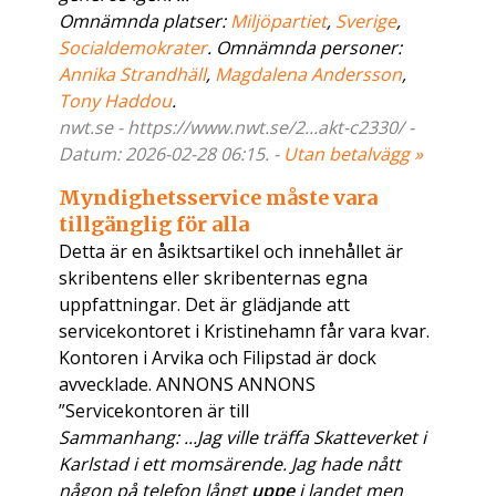
Omnämnda platser:
Miljöpartiet
,
Sverige
,
Socialdemokrater
. Omnämnda personer:
Annika Strandhäll
,
Magdalena Andersson
,
Tony Haddou
.
nwt.se - https://www.nwt.se/2...akt-c2330/ -
Datum: 2026-02-28 06:15. -
Utan betalvägg »
Myndighetsservice måste vara
tillgänglig för alla
Detta är en åsiktsartikel och innehållet är
skribentens eller skribenternas egna
uppfattningar. Det är glädjande att
servicekontoret i Kristinehamn får vara kvar.
Kontoren i Arvika och Filipstad är dock
avvecklade. ANNONS ANNONS
”Servicekontoren är till
Sammanhang: ...Jag ville träffa Skatteverket i
Karlstad i ett momsärende. Jag hade nått
någon på telefon långt
uppe
i landet men