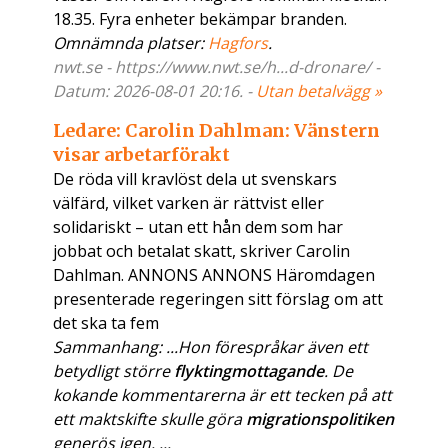
18.35. Fyra enheter bekämpar branden.
Omnämnda platser:
Hagfors
.
nwt.se - https://www.nwt.se/h...d-dronare/ -
Datum: 2026-08-01 20:16. -
Utan betalvägg »
Ledare: Carolin Dahlman: Vänstern
visar arbetarförakt
De röda vill kravlöst dela ut svenskars
välfärd, vilket varken är rättvist eller
solidariskt – utan ett hån dem som har
jobbat och betalat skatt, skriver Carolin
Dahlman. ANNONS ANNONS Häromdagen
presenterade regeringen sitt förslag om att
det ska ta fem
Sammanhang: ...Hon förespråkar även ett
betydligt större
flyktingmottagande
. De
kokande kommentarerna är ett tecken på att
ett maktskifte skulle göra
migrationspolitiken
generös igen. ...