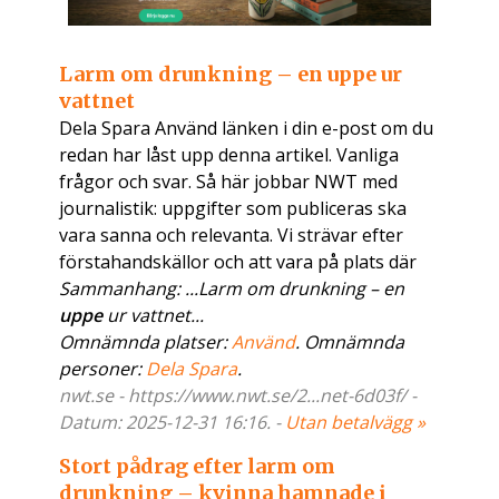
Larm om drunkning – en uppe ur
vattnet
Dela Spara Använd länken i din e-post om du
redan har låst upp denna artikel. Vanliga
frågor och svar. Så här jobbar NWT med
journalistik: uppgifter som publiceras ska
vara sanna och relevanta. Vi strävar efter
förstahandskällor och att vara på plats där
Sammanhang: ...Larm om drunkning – en
uppe
ur vattnet...
Omnämnda platser:
Använd
. Omnämnda
personer:
Dela Spara
.
nwt.se - https://www.nwt.se/2...net-6d03f/ -
Datum: 2025-12-31 16:16. -
Utan betalvägg »
Stort pådrag efter larm om
drunkning – kvinna hamnade i