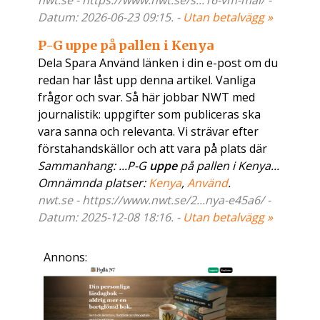
nwt.se - https://www.nwt.se/s...16-vm-mal/ -
Datum: 2026-06-23 09:15. -
Utan betalvägg »
P-G uppe på pallen i Kenya
Dela Spara Använd länken i din e-post om du
redan har låst upp denna artikel. Vanliga
frågor och svar. Så här jobbar NWT med
journalistik: uppgifter som publiceras ska
vara sanna och relevanta. Vi strävar efter
förstahandskällor och att vara på plats där
Sammanhang: ...P-G
uppe
på pallen i Kenya...
Omnämnda platser:
Kenya
,
Använd
.
nwt.se - https://www.nwt.se/2...nya-e45a6/ -
Datum: 2025-12-08 18:16. -
Utan betalvägg »
Annons: