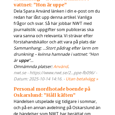
vattnet: ”Hon är uppe”
Dela Spara Använd länken i din e-post om du
redan har låst upp denna artikel. Vanliga
frågor och svar. Så här jobbar NWT med
journalistik: uppgifter som publiceras ska
vara sanna och relevanta. Vi strävar efter
förstahandskällor och att vara på plats där
Sammanhang: ...Stort pådrag efter larm om
drunkning – kvinna hamnade i vattnet: ”Hon
är
uppe
”...
Omnämnda platser:
Använd
.
nwt.se - https://www.nwt.se/2...ppe-fb096/ -
Datum: 2025-10-14 14:16. -
Utan betalvägg »
Personal mordhotade boende på
Oskarslund: ”Håll käften”
Händelsen utspelade sig tidigare i sommar,
och på en annan avdelning på Oskarslund än
de händelser som NWT har berättat om