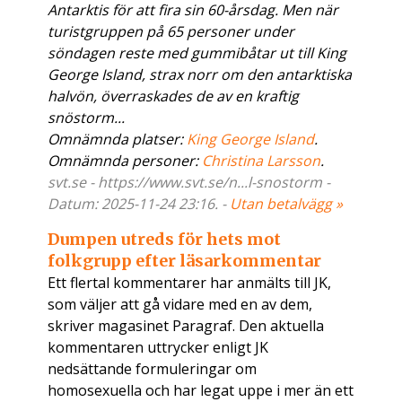
Antarktis för att fira sin 60-årsdag. Men när
turistgruppen på 65 personer under
söndagen reste med gummibåtar ut till King
George Island, strax norr om den antarktiska
halvön, överraskades de av en kraftig
snöstorm...
Omnämnda platser:
King George Island
.
Omnämnda personer:
Christina Larsson
.
svt.se - https://www.svt.se/n...l-snostorm -
Datum: 2025-11-24 23:16. -
Utan betalvägg »
Dumpen utreds för hets mot
folkgrupp efter läsarkommentar
Ett flertal kommentarer har anmälts till JK,
som väljer att gå vidare med en av dem,
skriver magasinet Paragraf. Den aktuella
kommentaren uttrycker enligt JK
nedsättande formuleringar om
homosexuella och har legat uppe i mer än ett