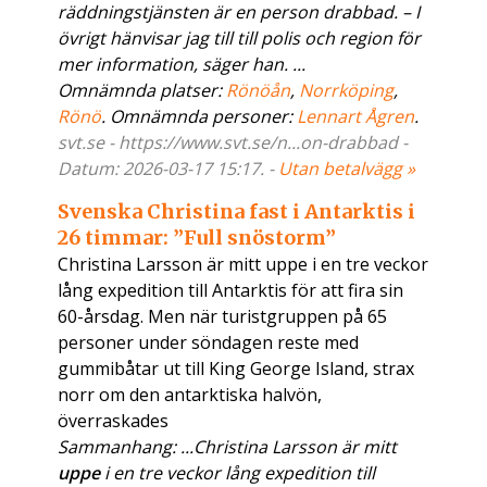
räddningstjänsten är en person drabbad. – I
övrigt hänvisar jag till till polis och region för
mer information, säger han. ...
Omnämnda platser:
Rönöån
,
Norrköping
,
Rönö
. Omnämnda personer:
Lennart Ågren
.
svt.se - https://www.svt.se/n...on-drabbad -
Datum: 2026-03-17 15:17. -
Utan betalvägg »
Svenska Christina fast i Antarktis i
26 timmar: ”Full snöstorm”
Christina Larsson är mitt uppe i en tre veckor
lång expedition till Antarktis för att fira sin
60-årsdag. Men när turistgruppen på 65
personer under söndagen reste med
gummibåtar ut till King George Island, strax
norr om den antarktiska halvön,
överraskades
Sammanhang: ...Christina Larsson är mitt
uppe
i en tre veckor lång expedition till