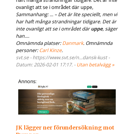
haft många strandningar tidigare. Det är inte
ovanligt att se i området där uppe,
Sammanhang: ... – Det är lite speciellt, men vi
har haft många strandningar tidigare. Det är
inte ovanligt att se i området där
uppe
, säger
han....
Omnämnda platser:
Danmark
. Omnämnda
personer:
Carl Kinze
.
svt.se - https://www.svt.se/n...dansk-kust -
Datum: 2026-02-01 17:17. -
Utan betalvägg »
Annons:
JK lägger ner förundersökning mot