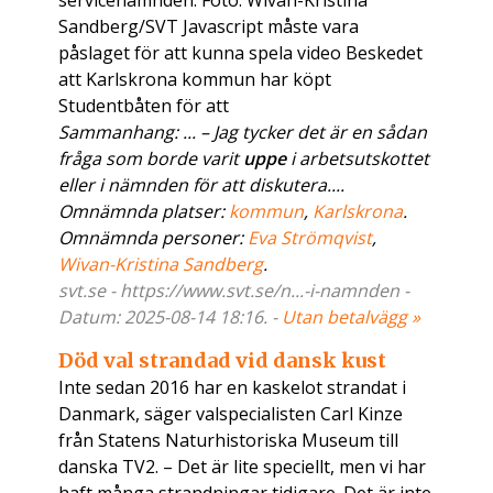
servicenämnden. Foto: Wivan-Kristina
Sandberg/SVT Javascript måste vara
påslaget för att kunna spela video Beskedet
att Karlskrona kommun har köpt
Studentbåten för att
Sammanhang: ... – Jag tycker det är en sådan
fråga som borde varit
uppe
i arbetsutskottet
eller i nämnden för att diskutera....
Omnämnda platser:
kommun
,
Karlskrona
.
Omnämnda personer:
Eva Strömqvist
,
Wivan-Kristina Sandberg
.
svt.se - https://www.svt.se/n...-i-namnden -
Datum: 2025-08-14 18:16. -
Utan betalvägg »
Död val strandad vid dansk kust
Inte sedan 2016 har en kaskelot strandat i
Danmark, säger valspecialisten Carl Kinze
från Statens Naturhistoriska Museum till
danska TV2. – Det är lite speciellt, men vi har