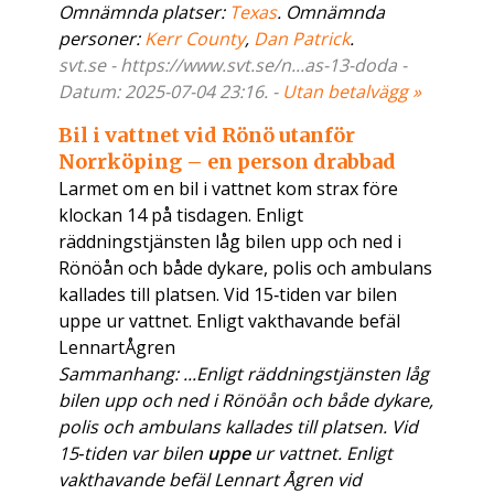
Omnämnda platser:
Texas
. Omnämnda
personer:
Kerr County
,
Dan Patrick
.
svt.se - https://www.svt.se/n...as-13-doda -
Datum: 2025-07-04 23:16. -
Utan betalvägg »
Bil i vattnet vid Rönö utanför
Norrköping – en person drabbad
Larmet om en bil i vattnet kom strax före
klockan 14 på tisdagen. Enligt
räddningstjänsten låg bilen upp och ned i
Rönöån och både dykare, polis och ambulans
kallades till platsen. Vid 15‑tiden var bilen
uppe ur vattnet. Enligt vakthavande befäl
LennartÅgren
Sammanhang: ...Enligt räddningstjänsten låg
bilen upp och ned i Rönöån och både dykare,
polis och ambulans kallades till platsen. Vid
15‑tiden var bilen
uppe
ur vattnet. Enligt
vakthavande befäl Lennart Ågren vid