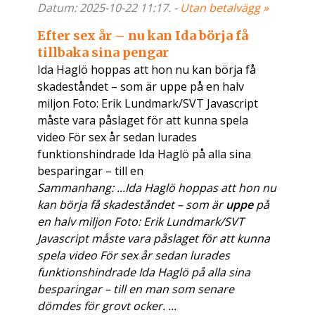
Datum: 2025-10-22 11:17. -
Utan betalvägg »
Efter sex år – nu kan Ida börja få
tillbaka sina pengar
Ida Haglö hoppas att hon nu kan börja få
skadeståndet – som är uppe på en halv
miljon Foto: Erik Lundmark/SVT Javascript
måste vara påslaget för att kunna spela
video För sex år sedan lurades
funktionshindrade Ida Haglö på alla sina
besparingar – till en
Sammanhang: ...Ida Haglö hoppas att hon nu
kan börja få skadeståndet – som är
uppe
på
en halv miljon Foto: Erik Lundmark/SVT
Javascript måste vara påslaget för att kunna
spela video För sex år sedan lurades
funktionshindrade Ida Haglö på alla sina
besparingar – till en man som senare
dömdes för grovt ocker. ...