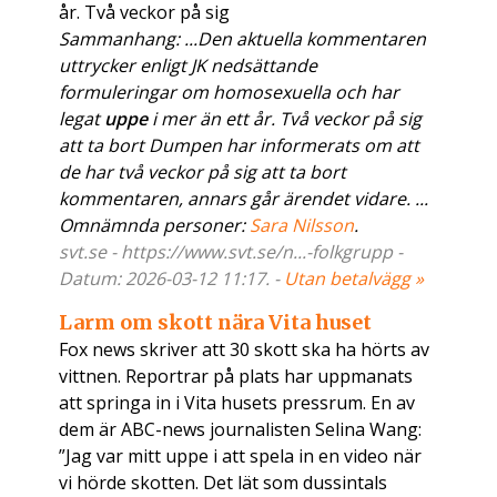
år. Två veckor på sig
Sammanhang: ...Den aktuella kommentaren
uttrycker enligt JK nedsättande
formuleringar om homosexuella och har
legat
uppe
i mer än ett år. Två veckor på sig
att ta bort Dumpen har informerats om att
de har två veckor på sig att ta bort
kommentaren, annars går ärendet vidare. ...
Omnämnda personer:
Sara Nilsson
.
svt.se - https://www.svt.se/n...-folkgrupp -
Datum: 2026-03-12 11:17. -
Utan betalvägg »
Larm om skott nära Vita huset
Fox news skriver att 30 skott ska ha hörts av
vittnen. Reportrar på plats har uppmanats
att springa in i Vita husets pressrum. En av
dem är ABC-news journalisten Selina Wang:
”Jag var mitt uppe i att spela in en video när
vi hörde skotten. Det lät som dussintals