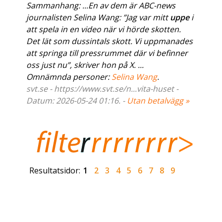
Sammanhang: ...En av dem är ABC-news
journalisten Selina Wang: ”Jag var mitt
uppe
i
att spela in en video när vi hörde skotten.
Det lät som dussintals skott. Vi uppmanades
att springa till pressrummet där vi befinner
oss just nu”, skriver hon på X. ...
Omnämnda personer:
Selina Wang
.
svt.se - https://www.svt.se/n...vita-huset -
Datum: 2026-05-24 01:16. -
Utan betalvägg »
Resultatsidor:
1
2
3
4
5
6
7
8
9