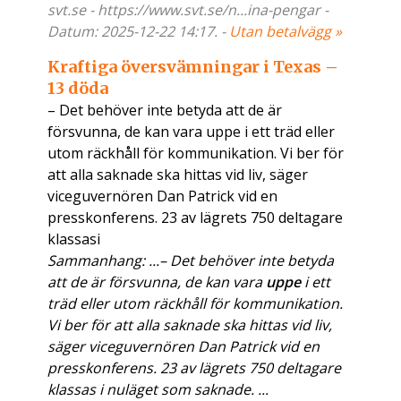
svt.se - https://www.svt.se/n...ina-pengar -
Datum: 2025-12-22 14:17. -
Utan betalvägg »
Kraftiga översvämningar i Texas –
13 döda
– Det behöver inte betyda att de är
försvunna, de kan vara uppe i ett träd eller
utom räckhåll för kommunikation. Vi ber för
att alla saknade ska hittas vid liv, säger
viceguvernören Dan Patrick vid en
presskonferens. 23 av lägrets 750 deltagare
klassasi
Sammanhang: ...– Det behöver inte betyda
att de är försvunna, de kan vara
uppe
i ett
träd eller utom räckhåll för kommunikation.
Vi ber för att alla saknade ska hittas vid liv,
säger viceguvernören Dan Patrick vid en
presskonferens. 23 av lägrets 750 deltagare
klassas i nuläget som saknade. ...