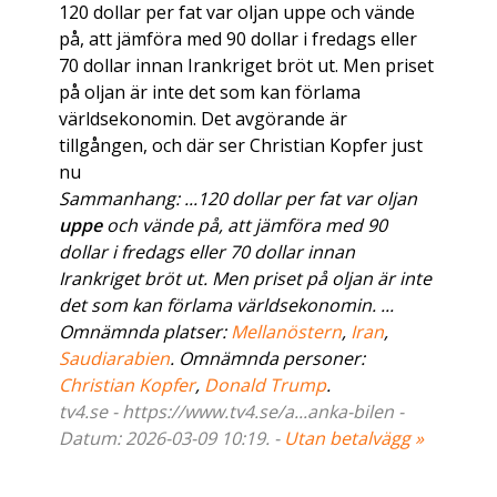
120 dollar per fat var oljan uppe och vände
på, att jämföra med 90 dollar i fredags eller
70 dollar innan Irankriget bröt ut. Men priset
på oljan är inte det som kan förlama
världsekonomin. Det avgörande är
tillgången, och där ser Christian Kopfer just
nu
Sammanhang: ...120 dollar per fat var oljan
uppe
och vände på, att jämföra med 90
dollar i fredags eller 70 dollar innan
Irankriget bröt ut. Men priset på oljan är inte
det som kan förlama världsekonomin. ...
Omnämnda platser:
Mellanöstern
,
Iran
,
Saudiarabien
. Omnämnda personer:
Christian Kopfer
,
Donald Trump
.
tv4.se - https://www.tv4.se/a...anka-bilen -
Datum: 2026-03-09 10:19. -
Utan betalvägg »