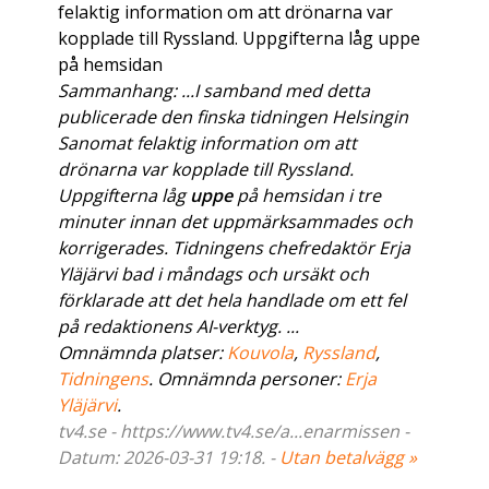
felaktig information om att drönarna var
kopplade till Ryssland. Uppgifterna låg uppe
på hemsidan
Sammanhang: ...I samband med detta
publicerade den finska tidningen Helsingin
Sanomat felaktig information om att
drönarna var kopplade till Ryssland.
Uppgifterna låg
uppe
på hemsidan i tre
minuter innan det uppmärksammades och
korrigerades. Tidningens chefredaktör Erja
Yläjärvi bad i måndags och ursäkt och
förklarade att det hela handlade om ett fel
på redaktionens AI-verktyg. ...
Omnämnda platser:
Kouvola
,
Ryssland
,
Tidningens
. Omnämnda personer:
Erja
Yläjärvi
.
tv4.se - https://www.tv4.se/a...enarmissen -
Datum: 2026-03-31 19:18. -
Utan betalvägg »