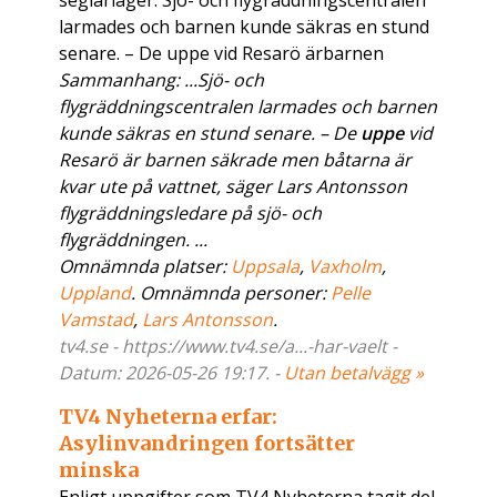
seglarläger. Sjö- och flygräddningscentralen
larmades och barnen kunde säkras en stund
senare. – De uppe vid Resarö ärbarnen
Sammanhang: ...Sjö- och
flygräddningscentralen larmades och barnen
kunde säkras en stund senare. – De
uppe
vid
Resarö är barnen säkrade men båtarna är
kvar ute på vattnet, säger Lars Antonsson
flygräddningsledare på sjö- och
flygräddningen. ...
Omnämnda platser:
Uppsala
,
Vaxholm
,
Uppland
. Omnämnda personer:
Pelle
Vamstad
,
Lars Antonsson
.
tv4.se - https://www.tv4.se/a...-har-vaelt -
Datum: 2026-05-26 19:17. -
Utan betalvägg »
TV4 Nyheterna erfar:
Asylinvandringen fortsätter
minska