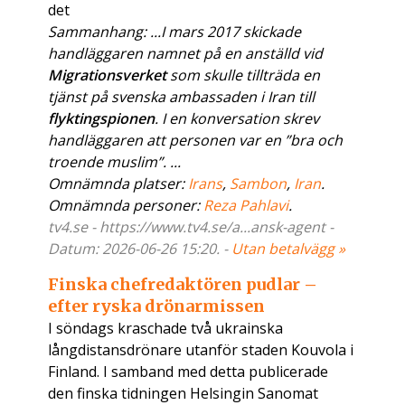
det
Sammanhang: ...I mars 2017 skickade
handläggaren namnet på en anställd vid
Migrationsverket
som skulle tillträda en
tjänst på svenska ambassaden i Iran till
flyktingspionen
. I en konversation skrev
handläggaren att personen var en ”bra och
troende muslim”. ...
Omnämnda platser:
Irans
,
Sambon
,
Iran
.
Omnämnda personer:
Reza Pahlavi
.
tv4.se - https://www.tv4.se/a...ansk-agent -
Datum: 2026-06-26 15:20. -
Utan betalvägg »
Finska chefredaktören pudlar –
efter ryska drönarmissen
I söndags kraschade två ukrainska
långdistansdrönare utanför staden Kouvola i
Finland. I samband med detta publicerade
den finska tidningen Helsingin Sanomat