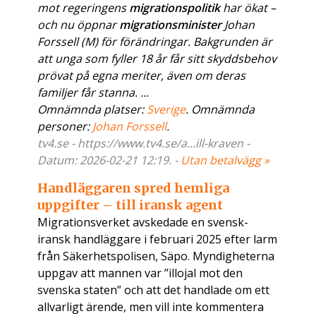
mot regeringens
migrationspolitik
har ökat –
och nu öppnar
migrationsminister
Johan
Forssell (M) för förändringar. Bakgrunden är
att unga som fyller 18 år får sitt skyddsbehov
prövat på egna meriter, även om deras
familjer får stanna. ...
Omnämnda platser:
Sverige
. Omnämnda
personer:
Johan Forssell
.
tv4.se - https://www.tv4.se/a...ill-kraven -
Datum: 2026-02-21 12:19. -
Utan betalvägg »
Handläggaren spred hemliga
uppgifter – till iransk agent
Migrationsverket avskedade en svensk-
iransk handläggare i februari 2025 efter larm
från Säkerhetspolisen, Säpo. Myndigheterna
uppgav att mannen var ”illojal mot den
svenska staten” och att det handlade om ett
allvarligt ärende, men vill inte kommentera