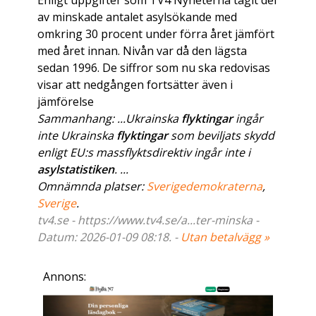
Enligt uppgifter som TV4 Nyheterna tagit del
av minskade antalet asylsökande med
omkring 30 procent under förra året jämfört
med året innan. Nivån var då den lägsta
sedan 1996. De siffror som nu ska redovisas
visar att nedgången fortsätter även i
jämförelse
Sammanhang: ...Ukrainska
flyktingar
ingår
inte Ukrainska
flyktingar
som beviljats skydd
enligt EU:s massflyktsdirektiv ingår inte i
asylstatistiken
. ...
Omnämnda platser:
Sverigedemokraterna
,
Sverige
.
tv4.se - https://www.tv4.se/a...ter-minska -
Datum: 2026-01-09 08:18. -
Utan betalvägg »
Annons: