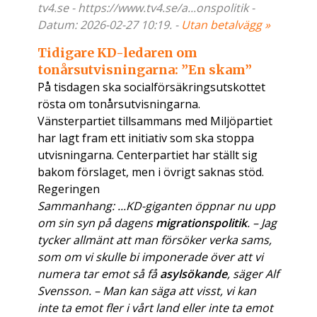
tv4.se - https://www.tv4.se/a...onspolitik -
Datum: 2026-02-27 10:19. -
Utan betalvägg »
Tidigare KD-ledaren om
tonårsutvisningarna: ”En skam”
På tisdagen ska socialförsäkringsutskottet
rösta om tonårsutvisningarna.
Vänsterpartiet tillsammans med Miljöpartiet
har lagt fram ett initiativ som ska stoppa
utvisningarna. Centerpartiet har ställt sig
bakom förslaget, men i övrigt saknas stöd.
Regeringen
Sammanhang: ...KD-giganten öppnar nu upp
om sin syn på dagens
migrationspolitik
. – Jag
tycker allmänt att man försöker verka sams,
som om vi skulle bi imponerade över att vi
numera tar emot så få
asylsökande
, säger Alf
Svensson. – Man kan säga att visst, vi kan
inte ta emot fler i vårt land eller inte ta emot