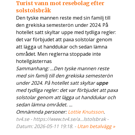
Turist vann mot resebolag efter
solstolsbråk
Den tyske mannen reste med sin familj till
den grekiska semesterön under 2024. På
hotellet satt skyltar uppe med tydliga regler:
det var förbjudet att paxa solstolar genom
att lägga ut handdukar och sedan lämna
området. Men reglerna stoppade inte
hotellgästernas
Sammanhang: ...Den tyske mannen reste
med sin familj till den grekiska semesterön
under 2024. På hotellet satt skyltar
uppe
med tydliga regler: det var förbjudet att paxa
solstolar genom att lägga ut handdukar och
sedan lämna området. ...
Omnämnda personer:
Lottie Knutsson
.
tv4.se - https://www.tv4.se/a...lstolsbrak -
Datum: 2026-05-11 19:18. -
Utan betalvägg »