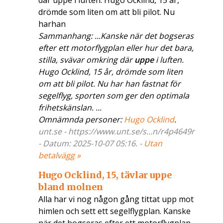
där uppe i luften. Hugo Ocklind, 15 år,
drömde som liten om att bli pilot. Nu
harhan
Sammanhang: ...Kanske när det bogseras
efter ett motorflygplan eller hur det bara,
stilla, svävar omkring där
uppe
i luften.
Hugo Ocklind, 15 år, drömde som liten
om att bli pilot. Nu har han fastnat för
segelflyg, sporten som ger den optimala
frihetskänslan. ...
Omnämnda personer:
Hugo Ocklind
.
unt.se - https://www.unt.se/s...n/r4p4649r
- Datum: 2025-10-07 05:16. -
Utan
betalvägg »
Hugo Ocklind, 15, tävlar uppe
bland molnen
Alla har vi nog någon gång tittat upp mot
himlen och sett ett segelflygplan. Kanske