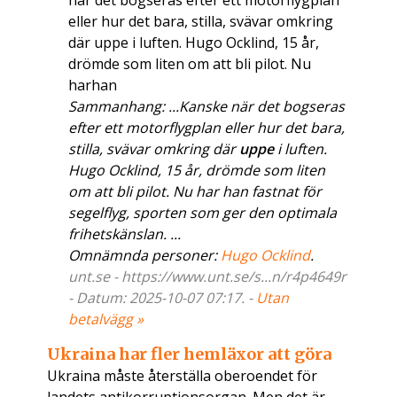
när det bogseras efter ett motorflygplan
eller hur det bara, stilla, svävar omkring
där uppe i luften. Hugo Ocklind, 15 år,
drömde som liten om att bli pilot. Nu
harhan
Sammanhang: ...Kanske när det bogseras
efter ett motorflygplan eller hur det bara,
stilla, svävar omkring där
uppe
i luften.
Hugo Ocklind, 15 år, drömde som liten
om att bli pilot. Nu har han fastnat för
segelflyg, sporten som ger den optimala
frihetskänslan. ...
Omnämnda personer:
Hugo Ocklind
.
unt.se - https://www.unt.se/s...n/r4p4649r
- Datum: 2025-10-07 07:17. -
Utan
betalvägg »
Ukraina har fler hemläxor att göra
Ukraina måste återställa oberoendet för