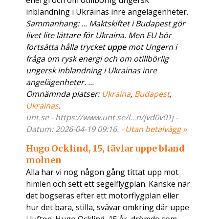
energi och om otillbörlig ungersk
inblandning i Ukrainas inre angelägenheter.
Sammanhang: ... Maktskiftet i Budapest gör
livet lite lättare för Ukraina. Men EU bör
fortsätta hålla trycket
uppe
mot Ungern i
fråga om rysk energi och om otillbörlig
ungersk inblandning i Ukrainas inre
angelägenheter. ...
Omnämnda platser:
Ukraina
,
Budapest
,
Ukrainas
.
unt.se - https://www.unt.se/l...n/jvd0v01j -
Datum: 2026-04-19 09:16. -
Utan betalvägg »
Hugo Ocklind, 15, tävlar uppe bland
molnen
Alla har vi nog någon gång tittat upp mot
himlen och sett ett segelflygplan. Kanske när
det bogseras efter ett motorflygplan eller
hur det bara, stilla, svävar omkring där uppe