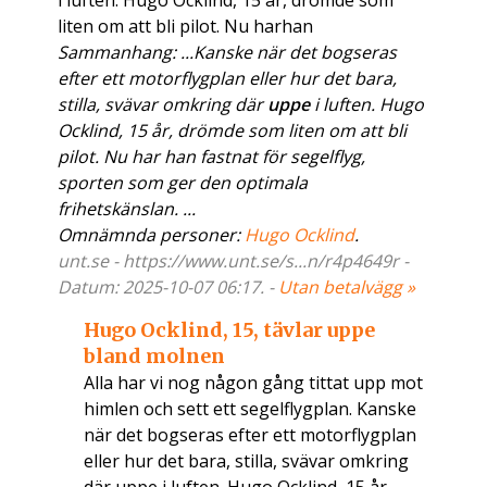
i luften. Hugo Ocklind, 15 år, drömde som
liten om att bli pilot. Nu harhan
Sammanhang: ...Kanske när det bogseras
efter ett motorflygplan eller hur det bara,
stilla, svävar omkring där
uppe
i luften. Hugo
Ocklind, 15 år, drömde som liten om att bli
pilot. Nu har han fastnat för segelflyg,
sporten som ger den optimala
frihetskänslan. ...
Omnämnda personer:
Hugo Ocklind
.
unt.se - https://www.unt.se/s...n/r4p4649r -
Datum: 2025-10-07 06:17. -
Utan betalvägg »
Hugo Ocklind, 15, tävlar uppe
bland molnen
Alla har vi nog någon gång tittat upp mot
himlen och sett ett segelflygplan. Kanske
när det bogseras efter ett motorflygplan
eller hur det bara, stilla, svävar omkring