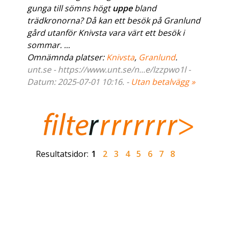
gunga till sömns högt
uppe
bland
trädkronorna? Då kan ett besök på Granlund
gård utanför Knivsta vara värt ett besök i
sommar. ...
Omnämnda platser:
Knivsta
,
Granlund
.
unt.se - https://www.unt.se/n...e/lzzpwo1l -
Datum: 2025-07-01 10:16. -
Utan betalvägg »
Resultatsidor:
1
2
3
4
5
6
7
8