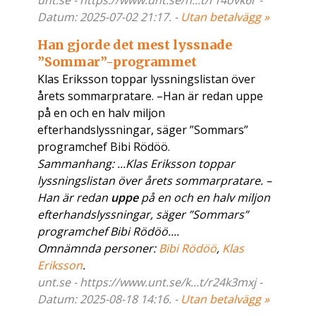
unt.se - https://www.unt.se/n...t/r14ovk6r -
Datum: 2025-07-02 21:17. -
Utan betalvägg »
Han gjorde det mest lyssnade
”Sommar”-programmet
Klas Eriksson toppar lyssningslistan över
årets sommarpratare. –Han är redan uppe
på en och en halv miljon
efterhandslyssningar, säger ”Sommars”
programchef Bibi Rödöö.
Sammanhang: ...Klas Eriksson toppar
lyssningslistan över årets sommarpratare. –
Han är redan
uppe
på en och en halv miljon
efterhandslyssningar, säger ”Sommars”
programchef Bibi Rödöö....
Omnämnda personer:
Bibi Rödöö
,
Klas
Eriksson
.
unt.se - https://www.unt.se/k...t/r24k3mxj -
Datum: 2025-08-18 14:16. -
Utan betalvägg »