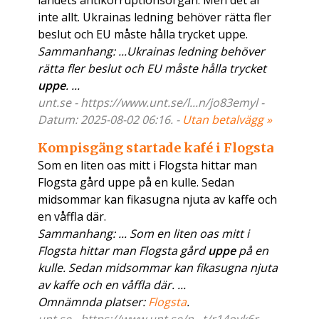
landets antikorruptionsorgan. Men det är
inte allt. Ukrainas ledning behöver rätta fler
beslut och EU måste hålla trycket uppe.
Sammanhang: ...Ukrainas ledning behöver
rätta fler beslut och EU måste hålla trycket
uppe
. ...
unt.se - https://www.unt.se/l...n/jo83emyl -
Datum: 2025-08-02 06:16. -
Utan betalvägg »
Kompisgäng startade kafé i Flogsta
Som en liten oas mitt i Flogsta hittar man
Flogsta gård uppe på en kulle. Sedan
midsommar kan fikasugna njuta av kaffe och
en våffla där.
Sammanhang: ... Som en liten oas mitt i
Flogsta hittar man Flogsta gård
uppe
på en
kulle. Sedan midsommar kan fikasugna njuta
av kaffe och en våffla där. ...
Omnämnda platser:
Flogsta
.