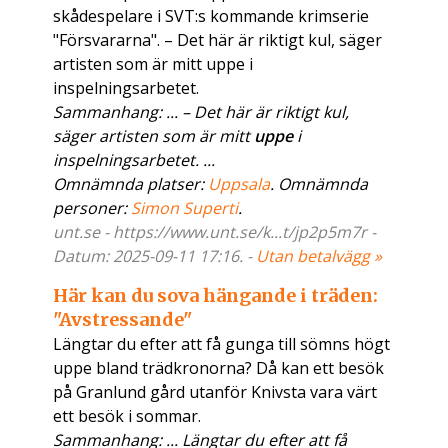
skådespelare i SVT:s kommande krimserie
"Försvararna". – Det här är riktigt kul, säger
artisten som är mitt uppe i
inspelningsarbetet.
Sammanhang: ... – Det här är riktigt kul,
säger artisten som är mitt
uppe
i
inspelningsarbetet. ...
Omnämnda platser:
Uppsala
. Omnämnda
personer:
Simon Superti
.
unt.se - https://www.unt.se/k...t/jp2p5m7r -
Datum: 2025-09-11 17:16. -
Utan betalvägg »
Här kan du sova hängande i träden:
"Avstressande"
Längtar du efter att få gunga till sömns högt
uppe bland trädkronorna? Då kan ett besök
på Granlund gård utanför Knivsta vara värt
ett besök i sommar.
Sammanhang: ... Längtar du efter att få