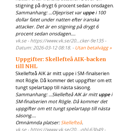
stigning på drygt 6 procent sedan onsdagen.
Sammanhang: ...Oljepriset var
uppe
i 100
dollar fatet under natten efter iranska
attacker. Det är en stigning på drygt 6
procent sedan onsdagen....
vk.se - https://www.vk.se/20...cker-9e135 -
Datum: 2026-03-12 08:18. -
Utan betalvägg »
Uppgifter: Skellefteå AIK-backen
till NHL
Skellefteå AIK är mitt uppe i SM-finalserien
mot Rögle. Då kommer det uppgifter om ett
tungt spelartapp till nästa säsong.
Sammanhang: ...Skellefteå AIK är mitt
uppe
i
SM-finalserien mot Rögle. Då kommer det
uppgifter om ett tungt spelartapp till nästa
säsong....
Omnämnda platser:
Skellefteå
.
vk.se - https://www.vk.se/20...-nhl-63b49 -