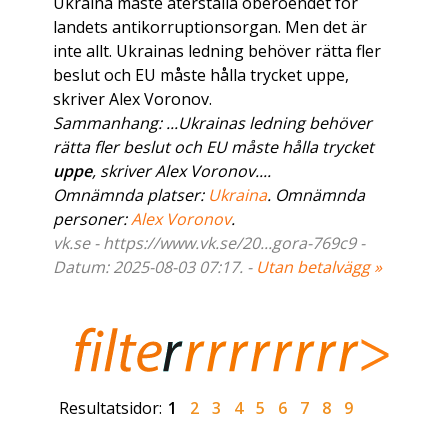
Ukraina måste återställa oberoendet för
landets antikorruptionsorgan. Men det är
inte allt. Ukrainas ledning behöver rätta fler
beslut och EU måste hålla trycket uppe,
skriver Alex Voronov.
Sammanhang: ...Ukrainas ledning behöver
rätta fler beslut och EU måste hålla trycket
uppe
, skriver Alex Voronov....
Omnämnda platser:
Ukraina
. Omnämnda
personer:
Alex Voronov
.
vk.se - https://www.vk.se/20...gora-769c9 -
Datum: 2025-08-03 07:17. -
Utan betalvägg »
Resultatsidor:
1
2
3
4
5
6
7
8
9