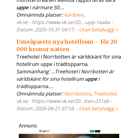
monsterorkanen Melissa rapporteras vara
uppe
i närmare 50....
Omnämnda platser:
Karibien
.
vk.se - https://www.vk.se/20...-upp-1aa6a -
Datum: 2025-10-31 04:17. -
Utan betalvägg »
Umeåparets nya hotellrum – för 20
000 kronor natten
Treehotel i Norrbotten är världskänt för sina
hotellrum uppe i trädtopparna.
Sammanhang: ...Treehotel i Norrbotten är
världskänt för sina hotellrum
uppe
i
trädtopparna....
Omnämnda platser:
Norrbotten
,
Treehotel
.
vk.se - https://www.vk.se/20...tten-231a6 -
Datum: 2026-04-21 07:18. -
Utan betalvägg »
Annons: