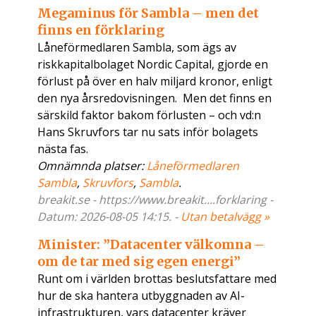
Megaminus för Sambla – men det
finns en förklaring
Låneförmedlaren Sambla, som ägs av
riskkapitalbolaget Nordic Capital, gjorde en
förlust på över en halv miljard kronor, enligt
den nya årsredovisningen. Men det finns en
särskild faktor bakom förlusten – och vd:n
Hans Skruvfors tar nu sats inför bolagets
nästa fas.
Omnämnda platser:
Låneförmedlaren
Sambla
,
Skruvfors
,
Sambla
.
breakit.se - https://www.breakit....forklaring -
Datum: 2026-08-05 14:15. -
Utan betalvägg »
Minister: ”Datacenter välkomna –
om de tar med sig egen energi”
Runt om i världen brottas beslutsfattare med
hur de ska hantera utbyggnaden av AI-
infrastrukturen, vars datacenter kräver