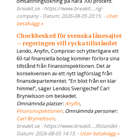
omsättningsökning på nära 700 procent.
breakit.se - https://www.breakit....ng-
company - Datum: 2026-08-05 20:15. -
Utan
betalvägg »
Chockbesked för svenska lånesajter
– regeringen vill rycka tillståndet
Lendo, Anyfin, Compricer och ytterligare ett
60-tal finansiella bolag kommer förlora sina
tillstånd från Finansinspektionen. Det är
konsekvensen av ett nytt lagförslag från
finansdepartementet. “En blixt från en klar
himmel”, säger Lendos Sverigechef Carl
Brynielsson om beskedet.
Omnämnda platser:
Anyfin
,
Finansinspektionen
. Omnämnda personer:
Carl Brynielsson
.
breakit.se - https://www.breakit....illstandet -
Datum: 2026-08-05 14:15. -
Utan betalvägg »