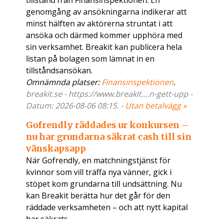
tillstånd från Finansinspektionen. En
genomgång av ansökningarna indikerar att
minst hälften av aktörerna struntat i att
ansöka och därmed kommer upphöra med
sin verksamhet. Breakit kan publicera hela
listan på bolagen som lämnat in en
tillståndsansökan.
Omnämnda platser:
Finansinspektionen
.
breakit.se - https://www.breakit....n-gett-upp -
Datum: 2026-08-06 08:15. -
Utan betalvägg »
Gofrendly räddades ur konkursen –
nu har grundarna säkrat cash till sin
vänskapsapp
När Gofrendly, en matchningstjänst för
kvinnor som vill träffa nya vänner, gick i
stöpet kom grundarna till undsättning. Nu
kan Breakit berätta hur det går för den
räddade verksamheten – och att nytt kapital