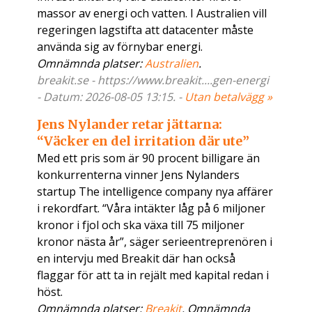
massor av energi och vatten. I Australien vill
regeringen lagstifta att datacenter måste
använda sig av förnybar energi.
Omnämnda platser:
Australien
.
breakit.se - https://www.breakit....gen-energi
- Datum: 2026-08-05 13:15. -
Utan betalvägg »
Jens Nylander retar jättarna:
“Väcker en del irritation där ute”
Med ett pris som är 90 procent billigare än
konkurrenterna vinner Jens Nylanders
startup The intelligence company nya affärer
i rekordfart. “Våra intäkter låg på 6 miljoner
kronor i fjol och ska växa till 75 miljoner
kronor nästa år”, säger serieentreprenören i
en intervju med Breakit där han också
flaggar för att ta in rejält med kapital redan i
höst.
Omnämnda platser:
Breakit
. Omnämnda