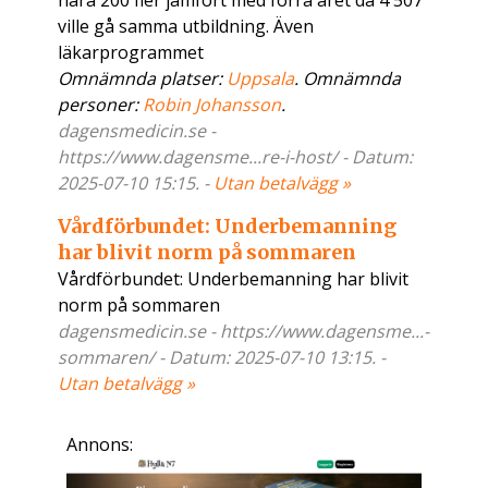
nära 200 fler jämfört med förra året då 4 507
ville gå samma utbildning. Även
läkarprogrammet
Omnämnda platser:
Uppsala
. Omnämnda
personer:
Robin Johansson
.
dagensmedicin.se -
https://www.dagensme...re-i-host/ - Datum:
2025-07-10 15:15. -
Utan betalvägg »
Vårdförbundet: Underbemanning
har blivit norm på sommaren
Vårdförbundet: Underbemanning har blivit
norm på sommaren
dagensmedicin.se - https://www.dagensme...-
sommaren/ - Datum: 2025-07-10 13:15. -
Utan betalvägg »
Annons: