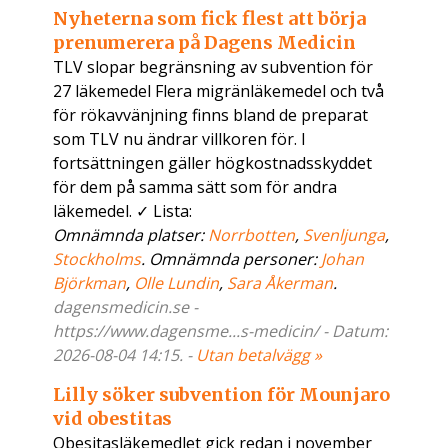
Nyheterna som fick flest att börja
prenumerera på Dagens Medicin
TLV slopar begränsning av subvention för
27 läkemedel Flera migränläkemedel och två
för rökavvänjning finns bland de preparat
som TLV nu ändrar villkoren för. I
fortsättningen gäller högkostnadsskyddet
för dem på samma sätt som för andra
läkemedel. ✓ Lista:
Omnämnda platser:
Norrbotten
,
Svenljunga
,
Stockholms
. Omnämnda personer:
Johan
Björkman
,
Olle Lundin
,
Sara Åkerman
.
dagensmedicin.se -
https://www.dagensme...s-medicin/ - Datum:
2026-08-04 14:15. -
Utan betalvägg »
Lilly söker subvention för Mounjaro
vid obestitas
Obesitasläkemedlet gick redan i november