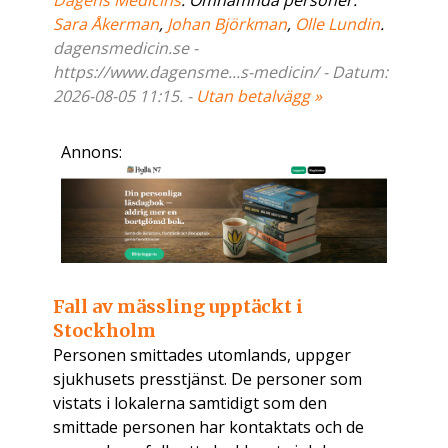
Dagens Medicins
. Omnämnda personer:
Sara Åkerman
,
Johan Björkman
,
Olle Lundin
.
dagensmedicin.se -
https://www.dagensme...s-medicin/ - Datum:
2026-08-05 11:15. -
Utan betalvägg »
Annons:
Fall av mässling upptäckt i
Stockholm
Personen smittades utomlands, uppger
sjukhusets presstjänst. De personer som
vistats i lokalerna samtidigt som den
smittade personen har kontaktats och de