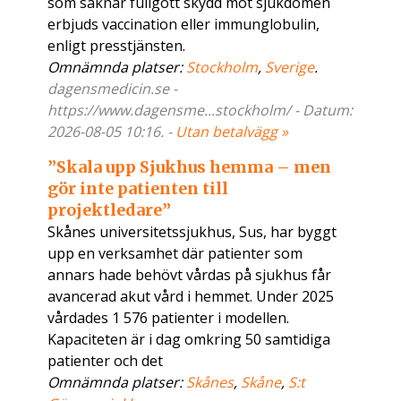
som saknar fullgott skydd mot sjukdomen
erbjuds vaccination eller immunglobulin,
enligt presstjänsten.
Omnämnda platser:
Stockholm
,
Sverige
.
dagensmedicin.se -
https://www.dagensme...stockholm/ - Datum:
2026-08-05 10:16. -
Utan betalvägg »
”Skala upp Sjukhus hemma – men
gör inte patienten till
projektledare”
Skånes universitetssjukhus, Sus, har byggt
upp en verksamhet där patienter som
annars hade behövt vårdas på sjukhus får
avancerad akut vård i hemmet. Under 2025
vårdades 1 576 patienter i modellen.
Kapaciteten är i dag omkring 50 samtidiga
patienter och det
Omnämnda platser:
Skånes
,
Skåne
,
S:t