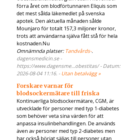
förra året om blodförtunnaren Eliquis som
det mest sålda läkemedlet på svenska
apotek. Den aktuella månaden sålde
Mounjaro för totalt 157,3 miljoner kronor,
trots att användarna själva fått stå för hela
kostnaden.Nu
Omnämnda platser:
Tandvårds-
.
dagensmedicin.se -
https://www.dagensme...obestitas/ - Datum:
2026-08-04 11:16. -
Utan betalvägg »
Forskare varnar för
blodsockermätare till friska
Kontinuerliga blodsockermätare, CGM, är
utvecklade för personer med typ 1-diabetes
som behöver veta sina värden för att
anpassa insulinbehandlingen. De används
även av personer med typ 2-diabetes men
har också börjat säljas till personer utan