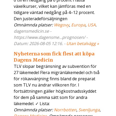
0 till en nedgång på 6 procent i fasta
växelkurser, vilket kan jämföras med en
tidigare väntad nedgång på 4–12 procent.
Den justeradeförsäljningen
Omnämnda platser:
Wegovy
,
Europa
,
USA
.
dagensmedicin.se -
https://www.dagensme...prognosen/ -
Datum: 2026-08-05 12:16. -
Utan betalvägg »
Nyheterna som fick flest att köpa
Dagens Medicin
TLV slopar begränsning av subvention för
27 läkemedel Flera migränläkemedel och två
för rökavvänjning finns bland de preparat
som TLV nu ändrar villkoren för. I
fortsättningen gäller högkostnadsskyddet
för dem på samma sätt som för andra
läkemedel. ✓ Lista:
Omnämnda platser:
Norrbotten
,
Svenljunga
,