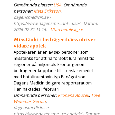
Omnämnda platser:
USA
. Omnämnda
personer:
Mats Eriksson
.
dagensmedicin.se -
https://www.dagensme...ant-i-usa/ - Datum:
2026-07-31 11:15. -
Utan betalvägg »
Misstänkt i bedrägerihärva driver
vidare apotek
Apotekaren är en av sex personer som
misstänks för att ha försökt lura minst tio
regioner på miljontals kronor genom
bedrägerier kopplade till licensläkemedel
med botulinumtoxin typ B, något som
Dagens Medicin tidigare rapporterat om.
Han häktades i februari
Omnämnda personer:
Kronans Apotek
,
Tove
Widemar Gerdin
.
dagensmedicin.se -
https://www.dagensme...re-apotek/ - Datum: