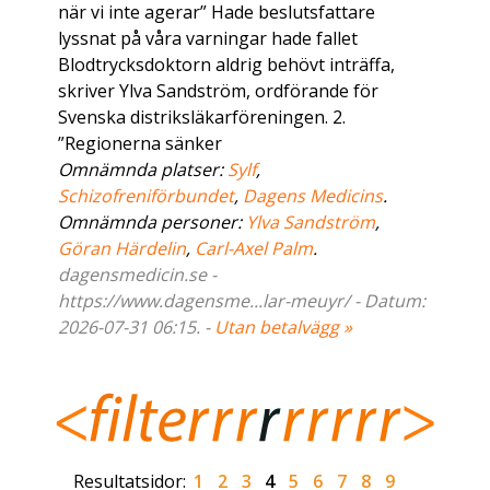
när vi inte agerar” Hade beslutsfattare
lyssnat på våra varningar hade fallet
Blodtrycksdoktorn aldrig behövt inträffa,
skriver Ylva Sandström, ordförande för
Svenska distriksläkarföreningen. 2.
”Regionerna sänker
Omnämnda platser:
Sylf
,
Schizofreniförbundet
,
Dagens Medicins
.
Omnämnda personer:
Ylva Sandström
,
Göran Härdelin
,
Carl-Axel Palm
.
dagensmedicin.se -
https://www.dagensme...lar-meuyr/ - Datum:
2026-07-31 06:15. -
Utan betalvägg »
Resultatsidor:
1
2
3
4
5
6
7
8
9