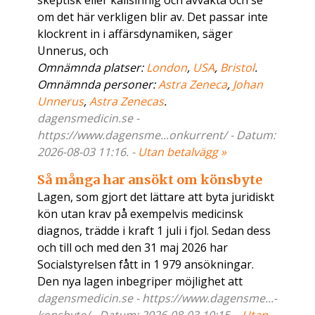
skeptisk eller kallsinnig och avvakta och se
om det här verkligen blir av. Det passar inte
klockrent in i affärsdynamiken, säger
Unnerus, och
Omnämnda platser:
London
,
USA
,
Bristol
.
Omnämnda personer:
Astra Zeneca
,
Johan
Unnerus
,
Astra Zenecas
.
dagensmedicin.se -
https://www.dagensme...onkurrent/ - Datum:
2026-08-03 11:16. -
Utan betalvägg »
Så många har ansökt om könsbyte
Lagen, som gjort det lättare att byta juridiskt
kön utan krav på exempelvis medicinsk
diagnos, trädde i kraft 1 juli i fjol. Sedan dess
och till och med den 31 maj 2026 har
Socialstyrelsen fått in 1 979 ansökningar.
Den nya lagen inbegriper möjlighet att
dagensmedicin.se - https://www.dagensme...-