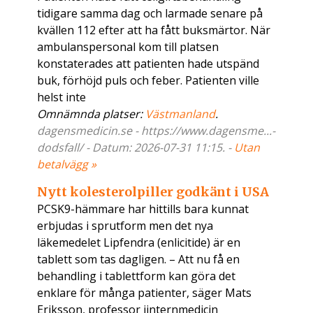
tidigare samma dag och larmade senare på
kvällen 112 efter att ha fått buksmärtor. När
ambulanspersonal kom till platsen
konstaterades att patienten hade utspänd
buk, förhöjd puls och feber. Patienten ville
helst inte
Omnämnda platser:
Västmanland
.
dagensmedicin.se - https://www.dagensme...-
dodsfall/ - Datum: 2026-07-31 11:15. -
Utan
betalvägg »
Nytt kolesterolpiller godkänt i USA
PCSK9-hämmare har hittills bara kunnat
erbjudas i sprutform men det nya
läkemedelet Lipfendra (enlicitide) är en
tablett som tas dagligen. – Att nu få en
behandling i tablettform kan göra det
enklare för många patienter, säger Mats
Eriksson, professor iinternmedicin