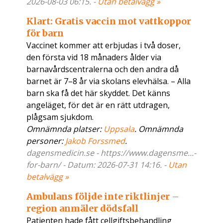
2026-08-03 06:15. -
Utan betalvägg »
Klart: Gratis vaccin mot vattkoppor
för barn
Vaccinet kommer att erbjudas i två doser,
den första vid 18 månaders ålder via
barnavårdscentralerna och den andra då
barnet är 7–8 år via skolans elevhälsa. – Alla
barn ska få det här skyddet. Det känns
angeläget, för det är en rätt utdragen,
plågsam sjukdom.
Omnämnda platser:
Uppsala
. Omnämnda
personer:
Jakob Forssmed
.
dagensmedicin.se - https://www.dagensme...-
for-barn/ - Datum: 2026-07-31 14:16. -
Utan
betalvägg »
Ambulans följde inte riktlinjer –
region anmäler dödsfall
Patienten hade fått cellgiftsbehandling