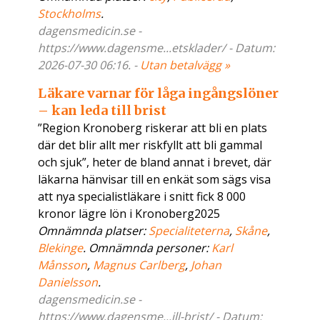
Stockholms
.
dagensmedicin.se -
https://www.dagensme...etsklader/ - Datum:
2026-07-30 06:16. -
Utan betalvägg »
Läkare varnar för låga ingångslöner
– kan leda till brist
”Region Kronoberg riskerar att bli en plats
där det blir allt mer riskfyllt att bli gammal
och sjuk”, heter de bland annat i brevet, där
läkarna hänvisar till en enkät som sägs visa
att nya specialistläkare i snitt fick 8 000
kronor lägre lön i Kronoberg2025
Omnämnda platser:
Specialiteterna
,
Skåne
,
Blekinge
. Omnämnda personer:
Karl
Månsson
,
Magnus Carlberg
,
Johan
Danielsson
.
dagensmedicin.se -
https://www.dagensme...ill-brist/ - Datum: