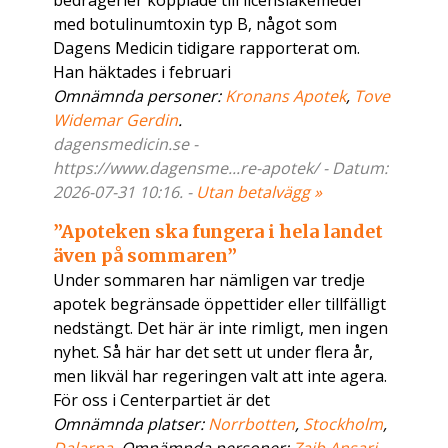
bedrägerier kopplade till licensläkemedel
med botulinumtoxin typ B, något som
Dagens Medicin tidigare rapporterat om.
Han häktades i februari
Omnämnda personer:
Kronans Apotek
,
Tove
Widemar Gerdin
.
dagensmedicin.se -
https://www.dagensme...re-apotek/ - Datum:
2026-07-31 10:16. -
Utan betalvägg »
”Apoteken ska fungera i hela landet
även på sommaren”
Under sommaren har nämligen var tredje
apotek begränsade öppettider eller tillfälligt
nedstängt. Det här är inte rimligt, men ingen
nyhet. Så här har det sett ut under flera år,
men likväl har regeringen valt att inte agera.
För oss i Centerpartiet är det
Omnämnda platser:
Norrbotten
,
Stockholm
,