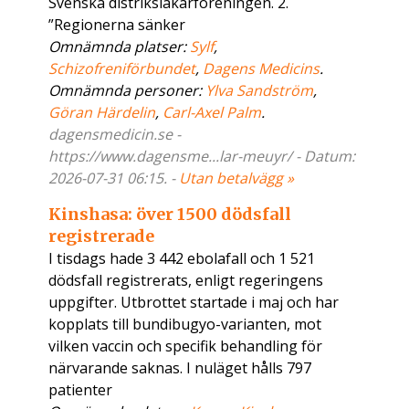
Svenska distriksläkarföreningen. 2.
”Regionerna sänker
Omnämnda platser:
Sylf
,
Schizofreniförbundet
,
Dagens Medicins
.
Omnämnda personer:
Ylva Sandström
,
Göran Härdelin
,
Carl-Axel Palm
.
dagensmedicin.se -
https://www.dagensme...lar-meuyr/ - Datum:
2026-07-31 06:15. -
Utan betalvägg »
Kinshasa: över 1500 dödsfall
registrerade
I tisdags hade 3 442 ebolafall och 1 521
dödsfall registrerats, enligt regeringens
uppgifter. Utbrottet startade i maj och har
kopplats till bundibugyo-varianten, mot
vilken vaccin och specifik behandling för
närvarande saknas. I nuläget hålls 797
patienter