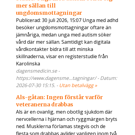
mer sällan till
ungdomsmottagningar
Publicerad: 30 juli 2026, 15:07 Unga med adhd
besöker ungdomsmottagningar oftare än
jämnåriga, medan unga med autism söker
vård där mer sällan. Samtidigt kan digitala
vårdkontakter bidra till att minska
skillnaderna, visar en registerstudie från
Karolinska
dagensmedicin.se -
https://www.dagensme...tagningar/ - Datum:
2026-07-30 15:15. -
Utan betalvägg »
Als-gåtan: Ingen förstår varför
veteranerna drabbas
Als är en ovanlig, men obotlig sjukdom där
nervcellerna i hjärnan och ryggmärgen bryts
ned. Musklerna förlamas stegvis och de
flesta som drabbas avlider vanligen inom två