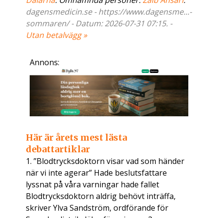
Dalarna
. Omnämnda personer:
Zaib Ansari
.
dagensmedicin.se - https://www.dagensme...-
sommaren/ - Datum: 2026-07-31 07:15. -
Utan betalvägg »
Annons:
Här är årets mest lästa
debattartiklar
1. ”Blodtrycksdoktorn visar vad som händer
när vi inte agerar” Hade beslutsfattare
lyssnat på våra varningar hade fallet
Blodtrycksdoktorn aldrig behövt inträffa,
skriver Ylva Sandström, ordförande för