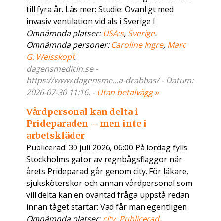
till fyra år. Läs mer: Studie: Ovanligt med
invasiv ventilation vid als i Sverige I
Omnämnda platser:
USA:s
,
Sverige
.
Omnämnda personer:
Caroline Ingre
,
Marc
G. Weisskopf
.
dagensmedicin.se -
https://www.dagensme...a-drabbas/ - Datum:
2026-07-30 11:16. -
Utan betalvägg »
Vårdpersonal kan delta i
Prideparaden – men inte i
arbetskläder
Publicerad: 30 juli 2026, 06:00 På lördag fylls
Stockholms gator av regnbågsflaggor när
årets Prideparad går genom city. För läkare,
sjuksköterskor och annan vårdpersonal som
vill delta kan en oväntad fråga uppstå redan
innan tåget startar: Vad får man egentligen
Omnämnda platser:
city
,
Publicerad
,