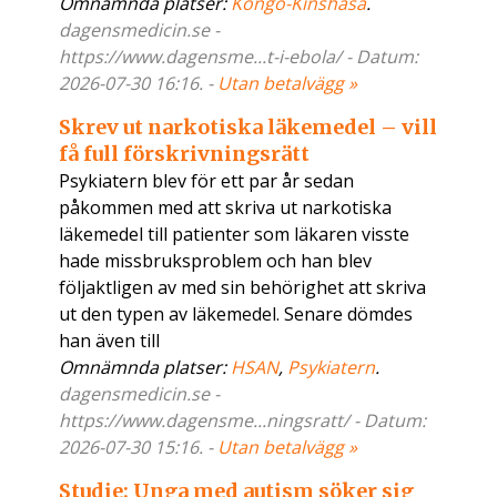
Omnämnda platser:
Kongo-Kinshasa
.
dagensmedicin.se -
https://www.dagensme...t-i-ebola/ - Datum:
2026-07-30 16:16. -
Utan betalvägg »
Skrev ut narkotiska läkemedel – vill
få full förskrivningsrätt
Psykiatern blev för ett par år sedan
påkommen med att skriva ut narkotiska
läkemedel till patienter som läkaren visste
hade missbruksproblem och han blev
följaktligen av med sin behörighet att skriva
ut den typen av läkemedel. Senare dömdes
han även till
Omnämnda platser:
HSAN
,
Psykiatern
.
dagensmedicin.se -
https://www.dagensme...ningsratt/ - Datum:
2026-07-30 15:16. -
Utan betalvägg »
Studie: Unga med autism söker sig